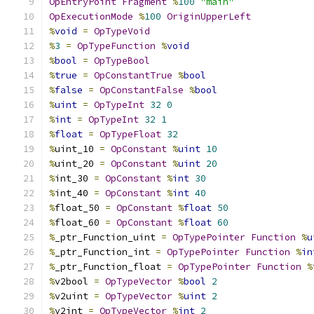
OpEntryPoint
Fragment
%
100
"main"
OpExecutionMode
%
100
OriginUpperLeft
%
void
=
OpTypeVoid
%
3
=
OpTypeFunction
%
void
%
bool
=
OpTypeBool
%
true
=
OpConstantTrue
%
bool
%
false
=
OpConstantFalse
%
bool
%
uint
=
OpTypeInt
32
0
%
int
=
OpTypeInt
32
1
%
float
=
OpTypeFloat
32
%
uint_10 
=
OpConstant
%
uint
10
%
uint_20 
=
OpConstant
%
uint
20
%
int_30 
=
OpConstant
%
int
30
%
int_40 
=
OpConstant
%
int
40
%
float_50 
=
OpConstant
%
float
50
%
float_60 
=
OpConstant
%
float
60
%
_ptr_Function_uint 
=
OpTypePointer
Function
%
u
%
_ptr_Function_int 
=
OpTypePointer
Function
%
in
%
_ptr_Function_float 
=
OpTypePointer
Function
%
%
v2bool 
=
OpTypeVector
%
bool
2
%
v2uint 
=
OpTypeVector
%
uint
2
%
v2int 
=
OpTypeVector
%
int
2