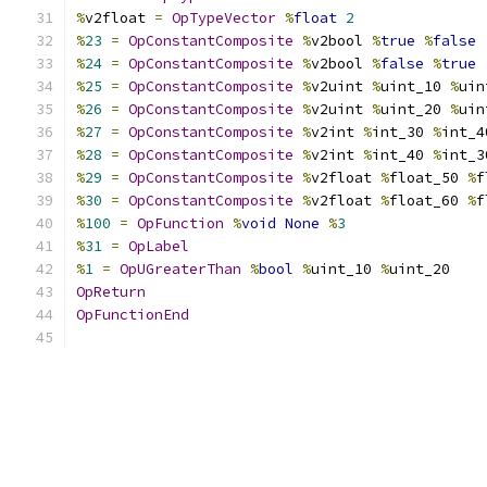
%
v2float 
=
OpTypeVector
%
float
2
%
23
=
OpConstantComposite
%
v2bool 
%
true
%
false
%
24
=
OpConstantComposite
%
v2bool 
%
false
%
true
%
25
=
OpConstantComposite
%
v2uint 
%
uint_10 
%
uin
%
26
=
OpConstantComposite
%
v2uint 
%
uint_20 
%
uin
%
27
=
OpConstantComposite
%
v2int 
%
int_30 
%
int_4
%
28
=
OpConstantComposite
%
v2int 
%
int_40 
%
int_3
%
29
=
OpConstantComposite
%
v2float 
%
float_50 
%
f
%
30
=
OpConstantComposite
%
v2float 
%
float_60 
%
f
%
100
=
OpFunction
%
void
None
%
3
%
31
=
OpLabel
%
1
=
OpUGreaterThan
%
bool
%
uint_10 
%
uint_20
OpReturn
OpFunctionEnd