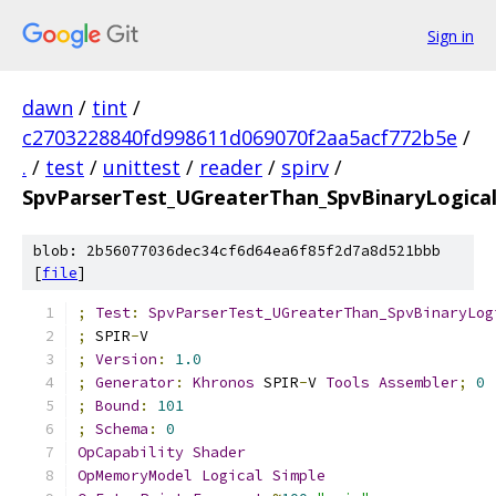
Sign in
dawn
/
tint
/
c2703228840fd998611d069070f2aa5acf772b5e
/
.
/
test
/
unittest
/
reader
/
spirv
/
SpvParserTest_UGreaterThan_SpvBinaryLogical
blob: 2b56077036dec34cf6d64ea6f85f2d7a8d521bbb
[
file
]
;
Test
:
SpvParserTest_UGreaterThan_SpvBinaryLog
;
 SPIR
-
V
;
Version
:
1.0
;
Generator
:
Khronos
 SPIR
-
V 
Tools
Assembler
;
0
;
Bound
:
101
;
Schema
:
0
OpCapability
Shader
OpMemoryModel
Logical
Simple