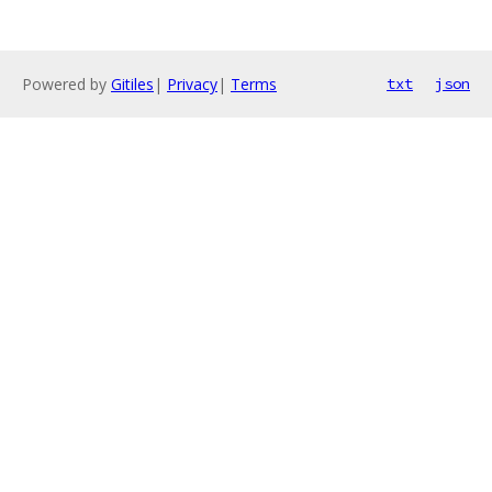
Powered by
Gitiles
|
Privacy
|
Terms
txt
json