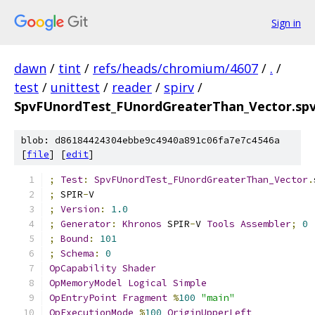
Sign in
dawn
/
tint
/
refs/heads/chromium/4607
/
.
/
test
/
unittest
/
reader
/
spirv
/
SpvFUnordTest_FUnordGreaterThan_Vector.sp
blob: d86184424304ebbe9c4940a891c06fa7e7c4546a
[
file
] [
edit
]
;
Test
:
SpvFUnordTest_FUnordGreaterThan_Vector
.
;
 SPIR
-
V
;
Version
:
1.0
;
Generator
:
Khronos
 SPIR
-
V 
Tools
Assembler
;
0
;
Bound
:
101
;
Schema
:
0
OpCapability
Shader
OpMemoryModel
Logical
Simple
OpEntryPoint
Fragment
%
100
"main"
OpExecutionMode
%
100
OriginUpperLeft