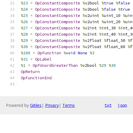
%
23
=
OpConstantComposite
%
v2bool 
%
true
%
false
%
24
=
OpConstantComposite
%
v2bool 
%
false
%
true
%
25
=
OpConstantComposite
%
v2uint 
%
uint_10 
%
uin
%
26
=
OpConstantComposite
%
v2uint 
%
uint_20 
%
uin
%
27
=
OpConstantComposite
%
v2int 
%
int_30 
%
int_4
%
28
=
OpConstantComposite
%
v2int 
%
int_40 
%
int_3
%
29
=
OpConstantComposite
%
v2float 
%
float_50 
%
f
%
30
=
OpConstantComposite
%
v2float 
%
float_60 
%
f
%
100
=
OpFunction
%
void
None
%
3
%
31
=
OpLabel
%
1
=
OpFUnordGreaterThan
%
v2bool 
%
29
%
30
OpReturn
OpFunctionEnd
Powered by
Gitiles
|
Privacy
|
Terms
txt
json