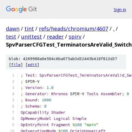
Sign in
dawn
/
tint
/
refs/heads/chromium/4607
/
.
/
test
/
unittest
/
reader
/
spirv
/
SpvParserCFGTest_TerminatorsAreValid_Switc
blob: 4269988a0e504c6ba075ab3d32445b418f813d37
[
file
] [
edit
]
;
Test
:
SpvParserCFGTest_TerminatorsAreValid_Sw
;
 SPIR
-
V
;
Version
:
1.0
;
Generator
:
Khronos
 SPIR
-
V 
Tools
Assembler
;
0
;
Bound
:
1000
;
Schema
:
0
OpCapability
Shader
OpMemoryModel
Logical
Simple
OpEntryPoint
Fragment
%
100
"main"
OpExecutionMode
%
100
OriginUpperLeft