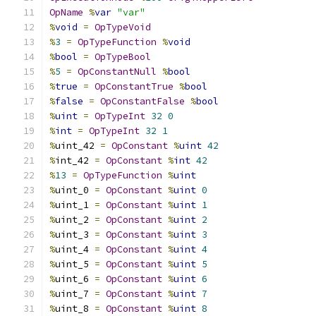
OpName
%
var
"var"
%
void
=
OpTypeVoid
%
3
=
OpTypeFunction
%
void
%
bool
=
OpTypeBool
%
5
=
OpConstantNull
%
bool
%
true
=
OpConstantTrue
%
bool
%
false
=
OpConstantFalse
%
bool
%
uint
=
OpTypeInt
32
0
%
int
=
OpTypeInt
32
1
%
uint_42 
=
OpConstant
%
uint
42
%
int_42 
=
OpConstant
%
int
42
%
13
=
OpTypeFunction
%
uint
%
uint_0 
=
OpConstant
%
uint
0
%
uint_1 
=
OpConstant
%
uint
1
%
uint_2 
=
OpConstant
%
uint
2
%
uint_3 
=
OpConstant
%
uint
3
%
uint_4 
=
OpConstant
%
uint
4
%
uint_5 
=
OpConstant
%
uint
5
%
uint_6 
=
OpConstant
%
uint
6
%
uint_7 
=
OpConstant
%
uint
7
%
uint_8 
=
OpConstant
%
uint
8