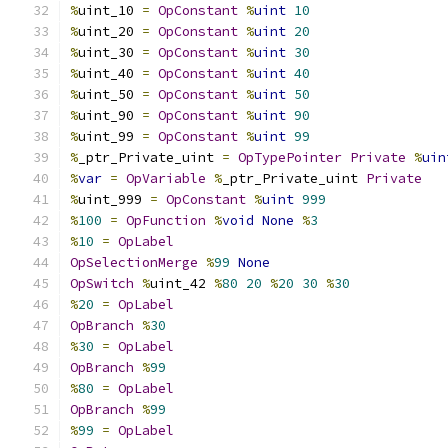
%
uint_10 
=
OpConstant
%
uint
10
%
uint_20 
=
OpConstant
%
uint
20
%
uint_30 
=
OpConstant
%
uint
30
%
uint_40 
=
OpConstant
%
uint
40
%
uint_50 
=
OpConstant
%
uint
50
%
uint_90 
=
OpConstant
%
uint
90
%
uint_99 
=
OpConstant
%
uint
99
%
_ptr_Private_uint 
=
OpTypePointer
Private
%
uin
%
var
=
OpVariable
%
_ptr_Private_uint 
Private
%
uint_999 
=
OpConstant
%
uint
999
%
100
=
OpFunction
%
void
None
%
3
%
10
=
OpLabel
OpSelectionMerge
%
99
None
OpSwitch
%
uint_42 
%
80
20
%
20
30
%
30
%
20
=
OpLabel
OpBranch
%
30
%
30
=
OpLabel
OpBranch
%
99
%
80
=
OpLabel
OpBranch
%
99
%
99
=
OpLabel