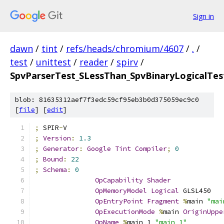
Sign in
dawn
/
tint
/
refs/heads/chromium/4607
/
.
/
test
/
unittest
/
reader
/
spirv
/
SpvParserTest_SLessThan_SpvBinaryLogicalTes
blob: 81635312aef7f3edc59cf95eb3b0d375059ec9c0
[
file
] [
edit
]
;
 SPIR
-
V
;
Version
:
1.3
;
Generator
:
Google
Tint
Compiler
;
0
;
Bound
:
22
;
Schema
:
0
OpCapability
Shader
OpMemoryModel
Logical
 GLSL450
OpEntryPoint
Fragment
%
main 
"mai
OpExecutionMode
%
main 
OriginUppe
OpName
%
main_1 
"main_1"