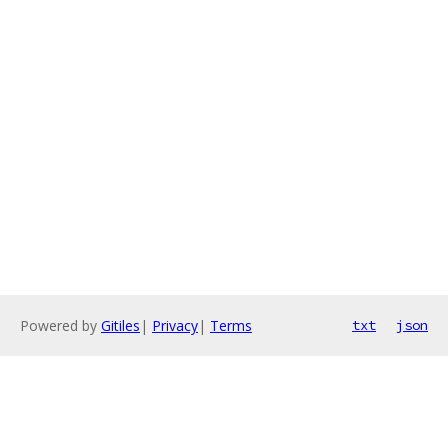
Powered by
Gitiles
|
Privacy
|
Terms
txt
json