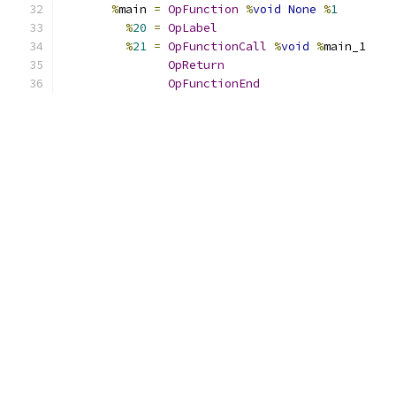
%
main 
=
OpFunction
%
void
None
%
1
%
20
=
OpLabel
%
21
=
OpFunctionCall
%
void
%
main_1
OpReturn
OpFunctionEnd