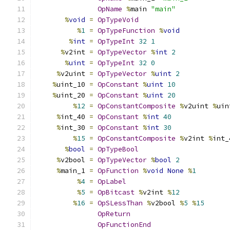
OpName
%
main 
"main"
%
void
=
OpTypeVoid
%
1
=
OpTypeFunction
%
void
%
int
=
OpTypeInt
32
1
%
v2int 
=
OpTypeVector
%
int
2
%
uint
=
OpTypeInt
32
0
%
v2uint 
=
OpTypeVector
%
uint
2
%
uint_10 
=
OpConstant
%
uint
10
%
uint_20 
=
OpConstant
%
uint
20
%
12
=
OpConstantComposite
%
v2uint 
%
uin
%
int_40 
=
OpConstant
%
int
40
%
int_30 
=
OpConstant
%
int
30
%
15
=
OpConstantComposite
%
v2int 
%
int_
%
bool
=
OpTypeBool
%
v2bool 
=
OpTypeVector
%
bool
2
%
main_1 
=
OpFunction
%
void
None
%
1
%
4
=
OpLabel
%
5
=
OpBitcast
%
v2int 
%
12
%
16
=
OpSLessThan
%
v2bool 
%
5
%
15
OpReturn
OpFunctionEnd