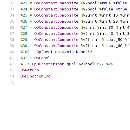
%
23
=
OpConstantComposite
%
v2bool 
%
true
%
false
%
24
=
OpConstantComposite
%
v2bool 
%
false
%
true
%
25
=
OpConstantComposite
%
v2uint 
%
uint_10 
%
uin
%
26
=
OpConstantComposite
%
v2uint 
%
uint_20 
%
uin
%
27
=
OpConstantComposite
%
v2int 
%
int_30 
%
int_4
%
28
=
OpConstantComposite
%
v2int 
%
int_40 
%
int_3
%
29
=
OpConstantComposite
%
v2float 
%
float_50 
%
f
%
30
=
OpConstantComposite
%
v2float 
%
float_60 
%
f
%
100
=
OpFunction
%
void
None
%
3
%
31
=
OpLabel
%
1
=
OpUGreaterThanEqual
%
v2bool 
%
27
%
26
OpReturn
OpFunctionEnd