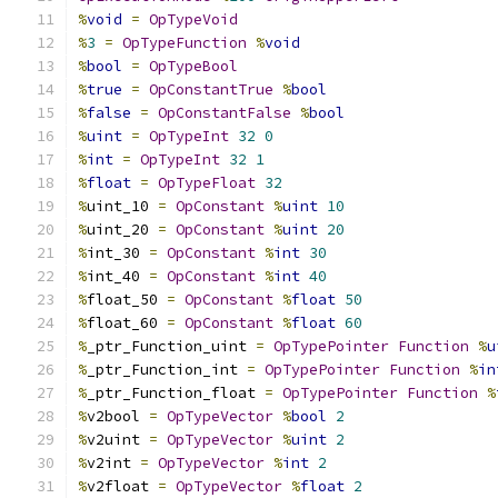
%
void
=
OpTypeVoid
%
3
=
OpTypeFunction
%
void
%
bool
=
OpTypeBool
%
true
=
OpConstantTrue
%
bool
%
false
=
OpConstantFalse
%
bool
%
uint
=
OpTypeInt
32
0
%
int
=
OpTypeInt
32
1
%
float
=
OpTypeFloat
32
%
uint_10 
=
OpConstant
%
uint
10
%
uint_20 
=
OpConstant
%
uint
20
%
int_30 
=
OpConstant
%
int
30
%
int_40 
=
OpConstant
%
int
40
%
float_50 
=
OpConstant
%
float
50
%
float_60 
=
OpConstant
%
float
60
%
_ptr_Function_uint 
=
OpTypePointer
Function
%
u
%
_ptr_Function_int 
=
OpTypePointer
Function
%
in
%
_ptr_Function_float 
=
OpTypePointer
Function
%
%
v2bool 
=
OpTypeVector
%
bool
2
%
v2uint 
=
OpTypeVector
%
uint
2
%
v2int 
=
OpTypeVector
%
int
2
%
v2float 
=
OpTypeVector
%
float
2