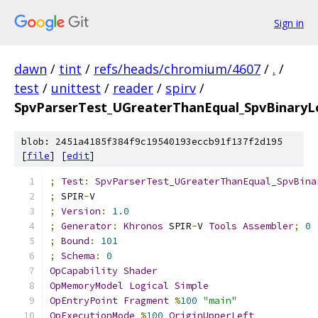
Sign in
dawn
/
tint
/
refs/heads/chromium/4607
/
.
/
test
/
unittest
/
reader
/
spirv
/
SpvParserTest_UGreaterThanEqual_SpvBinaryLo
blob: 2451a4185f384f9c19540193eccb91f137f2d195
[
file
] [
edit
]
;
Test
:
SpvParserTest_UGreaterThanEqual_SpvBina
;
 SPIR
-
V
;
Version
:
1.0
;
Generator
:
Khronos
 SPIR
-
V 
Tools
Assembler
;
0
;
Bound
:
101
;
Schema
:
0
OpCapability
Shader
OpMemoryModel
Logical
Simple
OpEntryPoint
Fragment
%
100
"main"
OpExecutionMode
%
100
OriginUpperLeft