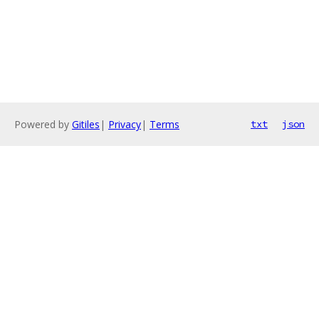
Powered by
Gitiles
|
Privacy
|
Terms
txt
json