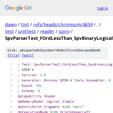
Sign in
dawn
/
tint
/
refs/heads/chromium/4659
/
.
/
test
/
unittest
/
reader
/
spirv
/
SpvParserTest_FOrdLessThan_SpvBinaryLogical
blob: a02aee7e6b3ba164e7994b23fcc6504caaa6bb68
[
file
] [
edit
]
;
Test
:
SpvParserTest_FOrdLessThan_SpvBinaryLog
;
 SPIR
-
V
;
Version
:
1.0
;
Generator
:
Khronos
 SPIR
-
V 
Tools
Assembler
;
0
;
Bound
:
101
;
Schema
:
0
OpCapability
Shader
OpMemoryModel
Logical
Simple
OpEntryPoint
Fragment
%
100
"main"
OpExecutionMode
%
100
OriginUpperLeft