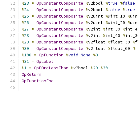
%
23
=
OpConstantComposite
%
v2bool 
%
true
%
false
%
24
=
OpConstantComposite
%
v2bool 
%
false
%
true
%
25
=
OpConstantComposite
%
v2uint 
%
uint_10 
%
uin
%
26
=
OpConstantComposite
%
v2uint 
%
uint_20 
%
uin
%
27
=
OpConstantComposite
%
v2int 
%
int_30 
%
int_4
%
28
=
OpConstantComposite
%
v2int 
%
int_40 
%
int_3
%
29
=
OpConstantComposite
%
v2float 
%
float_50 
%
f
%
30
=
OpConstantComposite
%
v2float 
%
float_60 
%
f
%
100
=
OpFunction
%
void
None
%
3
%
31
=
OpLabel
%
1
=
OpFOrdLessThan
%
v2bool 
%
29
%
30
OpReturn
OpFunctionEnd