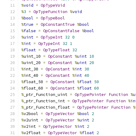
%
void
=
OpTypeVoid
%
3
=
OpTypeFunction
%
void
%
bool
=
OpTypeBool
%
true
=
OpConstantTrue
%
bool
%
false
=
OpConstantFalse
%
bool
%
uint
=
OpTypeInt
32
0
%
int
=
OpTypeInt
32
1
%
float
=
OpTypeFloat
32
%
uint_10 
=
OpConstant
%
uint
10
%
uint_20 
=
OpConstant
%
uint
20
%
int_30 
=
OpConstant
%
int
30
%
int_40 
=
OpConstant
%
int
40
%
float_50 
=
OpConstant
%
float
50
%
float_60 
=
OpConstant
%
float
60
%
_ptr_Function_uint 
=
OpTypePointer
Function
%
u
%
_ptr_Function_int 
=
OpTypePointer
Function
%
in
%
_ptr_Function_float 
=
OpTypePointer
Function
%
%
v2bool 
=
OpTypeVector
%
bool
2
%
v2uint 
=
OpTypeVector
%
uint
2
%
v2int 
=
OpTypeVector
%
int
2
%
v2float 
=
OpTypeVector
%
float
2