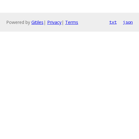
Powered by
Gitiles
|
Privacy
|
Terms
txt
json