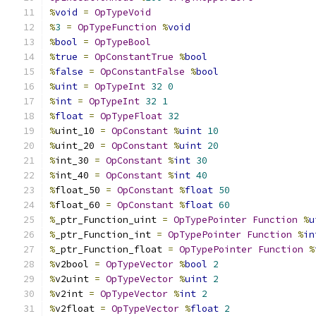
%
void
=
OpTypeVoid
%
3
=
OpTypeFunction
%
void
%
bool
=
OpTypeBool
%
true
=
OpConstantTrue
%
bool
%
false
=
OpConstantFalse
%
bool
%
uint
=
OpTypeInt
32
0
%
int
=
OpTypeInt
32
1
%
float
=
OpTypeFloat
32
%
uint_10 
=
OpConstant
%
uint
10
%
uint_20 
=
OpConstant
%
uint
20
%
int_30 
=
OpConstant
%
int
30
%
int_40 
=
OpConstant
%
int
40
%
float_50 
=
OpConstant
%
float
50
%
float_60 
=
OpConstant
%
float
60
%
_ptr_Function_uint 
=
OpTypePointer
Function
%
u
%
_ptr_Function_int 
=
OpTypePointer
Function
%
in
%
_ptr_Function_float 
=
OpTypePointer
Function
%
%
v2bool 
=
OpTypeVector
%
bool
2
%
v2uint 
=
OpTypeVector
%
uint
2
%
v2int 
=
OpTypeVector
%
int
2
%
v2float 
=
OpTypeVector
%
float
2