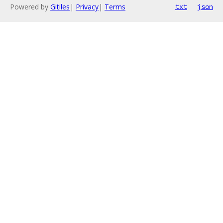
Powered by
Gitiles
|
Privacy
|
Terms
txt
json