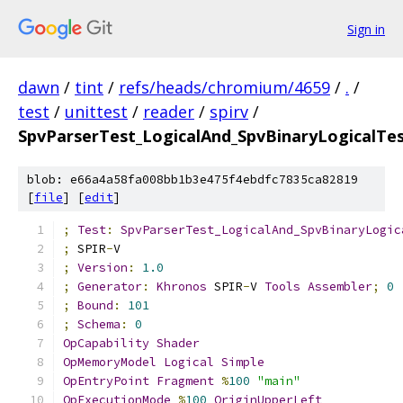
Sign in
dawn
/
tint
/
refs/heads/chromium/4659
/
.
/
test
/
unittest
/
reader
/
spirv
/
SpvParserTest_LogicalAnd_SpvBinaryLogicalTe
blob: e66a4a58fa008bb1b3e475f4ebdfc7835ca82819
[
file
] [
edit
]
;
Test
:
SpvParserTest_LogicalAnd_SpvBinaryLogic
;
 SPIR
-
V
;
Version
:
1.0
;
Generator
:
Khronos
 SPIR
-
V 
Tools
Assembler
;
0
;
Bound
:
101
;
Schema
:
0
OpCapability
Shader
OpMemoryModel
Logical
Simple
OpEntryPoint
Fragment
%
100
"main"
OpExecutionMode
%
100
OriginUpperLeft