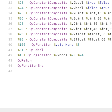
%
23
=
OpConstantComposite
%
v2bool 
%
true
%
false
%
24
=
OpConstantComposite
%
v2bool 
%
false
%
true
%
25
=
OpConstantComposite
%
v2uint 
%
uint_10 
%
uin
%
26
=
OpConstantComposite
%
v2uint 
%
uint_20 
%
uin
%
27
=
OpConstantComposite
%
v2int 
%
int_30 
%
int_4
%
28
=
OpConstantComposite
%
v2int 
%
int_40 
%
int_3
%
29
=
OpConstantComposite
%
v2float 
%
float_50 
%
f
%
30
=
OpConstantComposite
%
v2float 
%
float_60 
%
f
%
100
=
OpFunction
%
void
None
%
3
%
31
=
OpLabel
%
1
=
OpLogicalAnd
%
v2bool 
%
23
%
24
OpReturn
OpFunctionEnd