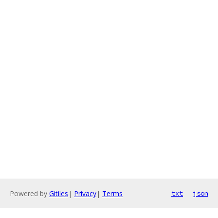
Powered by
Gitiles
|
Privacy
|
Terms
txt
json