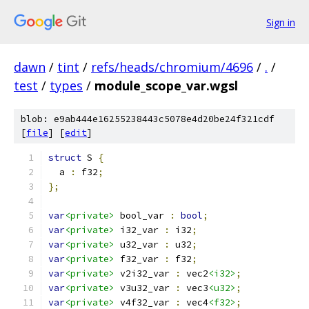
Sign in
dawn
/
tint
/
refs/heads/chromium/4696
/
.
/
test
/
types
/
module_scope_var.wgsl
blob: e9ab444e16255238443c5078e4d20be24f321cdf
[
file
] [
edit
]
struct
 S 
{
  a 
:
 f32
;
};
var
<private>
 bool_var 
:
bool
;
var
<private>
 i32_var 
:
 i32
;
var
<private>
 u32_var 
:
 u32
;
var
<private>
 f32_var 
:
 f32
;
var
<private>
 v2i32_var 
:
 vec2
<i32>
;
var
<private>
 v3u32_var 
:
 vec3
<u32>
;
var
<private>
 v4f32_var 
:
 vec4
<f32>
;