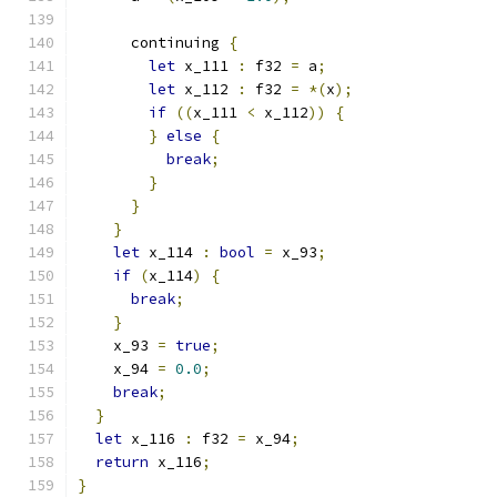
      continuing 
{
let
 x_111 
:
 f32 
=
 a
;
let
 x_112 
:
 f32 
=
*(
x
);
if
((
x_111 
<
 x_112
))
{
}
else
{
break
;
}
}
}
let
 x_114 
:
bool
=
 x_93
;
if
(
x_114
)
{
break
;
}
    x_93 
=
true
;
    x_94 
=
0.0
;
break
;
}
let
 x_116 
:
 f32 
=
 x_94
;
return
 x_116
;
}