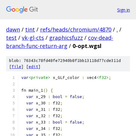
Sign in
dawn
/
tint
/
refs/heads/chromium/4870
/
.
/
test
/
vk-gl-cts
/
graphicsfuzz
/
cov-dead-
branch-func-return-arg
/
0-opt.wgsl
blob: 76343c78fd48fe72940b8f1bb13118d77cde311d
[
file
] [
edit
]
var
<private>
 x_GLF_color 
:
 vec4
<f32>
;
fn main_1
()
{
var
 x_29 
:
bool
=
false
;
var
 x_30 
:
 f32
;
var
 x_31 
:
 f32
;
var
 x_32 
:
 f32
;
var
 x_33 
:
bool
=
false
;
var
 x_34 
:
 f32
;
var
 x_35 
:
 f32
;