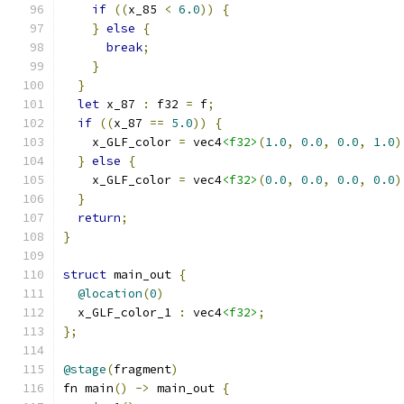
if
((
x_85 
<
6.0
))
{
}
else
{
break
;
}
}
let
 x_87 
:
 f32 
=
 f
;
if
((
x_87 
==
5.0
))
{
    x_GLF_color 
=
 vec4
<f32>
(
1.0
,
0.0
,
0.0
,
1.0
)
}
else
{
    x_GLF_color 
=
 vec4
<f32>
(
0.0
,
0.0
,
0.0
,
0.0
)
}
return
;
}
struct
 main_out 
{
@location
(
0
)
  x_GLF_color_1 
:
 vec4
<f32>
;
};
@stage
(
fragment
)
fn main
()
->
 main_out 
{