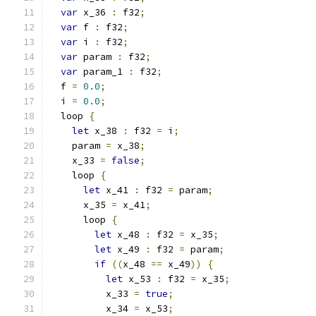
var
 x_36 
:
 f32
;
var
 f 
:
 f32
;
var
 i 
:
 f32
;
var
 param 
:
 f32
;
var
 param_1 
:
 f32
;
  f 
=
0.0
;
  i 
=
0.0
;
  loop 
{
let
 x_38 
:
 f32 
=
 i
;
    param 
=
 x_38
;
    x_33 
=
false
;
    loop 
{
let
 x_41 
:
 f32 
=
 param
;
      x_35 
=
 x_41
;
      loop 
{
let
 x_48 
:
 f32 
=
 x_35
;
let
 x_49 
:
 f32 
=
 param
;
if
((
x_48 
==
 x_49
))
{
let
 x_53 
:
 f32 
=
 x_35
;
          x_33 
=
true
;
          x_34 
=
 x_53
;