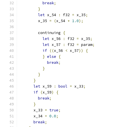
break
;
}
let
 x_54 
:
 f32 
=
 x_35
;
        x_35 
=
(
x_54 
+
1.0
);
        continuing 
{
let
 x_56 
:
 f32 
=
 x_35
;
let
 x_57 
:
 f32 
=
 param
;
if
((
x_56 
<
 x_57
))
{
}
else
{
break
;
}
}
}
let
 x_59 
:
bool
=
 x_33
;
if
(
x_59
)
{
break
;
}
      x_33 
=
true
;
      x_34 
=
0.0
;
break
;