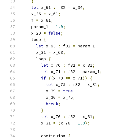
}
let
 x_61 
:
 f32 
=
 x_34
;
    x_36 
=
 x_61
;
    f 
=
 x_61
;
    param_1 
=
1.0
;
    x_29 
=
false
;
    loop 
{
let
 x_63 
:
 f32 
=
 param_1
;
      x_31 
=
 x_63
;
      loop 
{
let
 x_70 
:
 f32 
=
 x_31
;
let
 x_71 
:
 f32 
=
 param_1
;
if
((
x_70 
==
 x_71
))
{
let
 x_75 
:
 f32 
=
 x_31
;
          x_29 
=
true
;
          x_30 
=
 x_75
;
break
;
}
let
 x_76 
:
 f32 
=
 x_31
;
        x_31 
=
(
x_76 
+
1.0
);
        continuing 
{