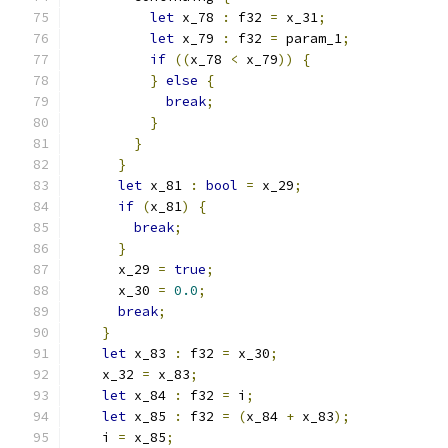
let
 x_78 
:
 f32 
=
 x_31
;
let
 x_79 
:
 f32 
=
 param_1
;
if
((
x_78 
<
 x_79
))
{
}
else
{
break
;
}
}
}
let
 x_81 
:
bool
=
 x_29
;
if
(
x_81
)
{
break
;
}
      x_29 
=
true
;
      x_30 
=
0.0
;
break
;
}
let
 x_83 
:
 f32 
=
 x_30
;
    x_32 
=
 x_83
;
let
 x_84 
:
 f32 
=
 i
;
let
 x_85 
:
 f32 
=
(
x_84 
+
 x_83
);
    i 
=
 x_85
;