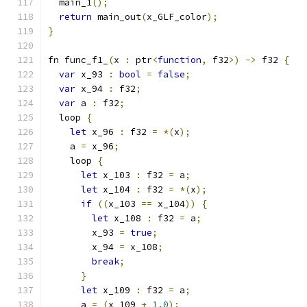
  main_1
();
return
 main_out
(
x_GLF_color
);
}
fn func_f1_
(
x 
:
 ptr
<
function
,
 f32
>)
->
 f32 
{
var
 x_93 
:
bool
=
false
;
var
 x_94 
:
 f32
;
var
 a 
:
 f32
;
  loop 
{
let
 x_96 
:
 f32 
=
*(
x
);
    a 
=
 x_96
;
    loop 
{
let
 x_103 
:
 f32 
=
 a
;
let
 x_104 
:
 f32 
=
*(
x
);
if
((
x_103 
==
 x_104
))
{
let
 x_108 
:
 f32 
=
 a
;
        x_93 
=
true
;
        x_94 
=
 x_108
;
break
;
}
let
 x_109 
:
 f32 
=
 a
;
      a 
=
(
x_109 
+
1.0
);