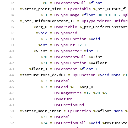
%
8
=
OpConstantNull
%
float
%
vertex_point_size 
=
OpVariable
%
_ptr_Output_fl
%
11
=
OpTypeImage
%
float
3D
0
0
0
2
Rg
%
_ptr_UniformConstant_11 
=
OpTypePointer
Unifor
%
arg_0 
=
OpVariable
%
_ptr_UniformConstant
%
void
=
OpTypeVoid
%
12
=
OpTypeFunction
%
void
%
int
=
OpTypeInt
32
1
%
v3int 
=
OpTypeVector
%
int
3
%
20
=
OpConstantNull
%
v3int
%
21
=
OpTypeFunction
%
v4float
%
float_1 
=
OpConstant
%
float
1
%
textureStore_dd7d81 
=
OpFunction
%
void
None
%
1
%
15
=
OpLabel
%
17
=
OpLoad
%
11
%
arg_0
OpImageWrite
%
17
%
20
%
5
OpReturn
OpFunctionEnd
%
vertex_main_inner 
=
OpFunction
%
v4float 
None
%
%
23
=
OpLabel
%
24
=
OpFunctionCall
%
void
%
textureSto