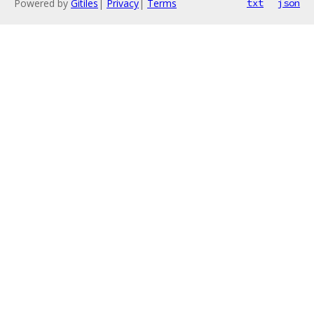
Powered by
Gitiles
|
Privacy
|
Terms
txt
json