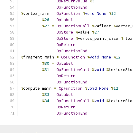
OpReturnValue
%
5
OpFunctionEnd
%
vertex_main 
=
OpFunction
%
void
None
%
12
%
26
=
OpLabel
%
27
=
OpFunctionCall
%
v4float 
%
vertex_
OpStore
%
value 
%
27
OpStore
%
vertex_point_size 
%
floa
OpReturn
OpFunctionEnd
%
fragment_main 
=
OpFunction
%
void
None
%
12
%
30
=
OpLabel
%
31
=
OpFunctionCall
%
void
%
textureSto
OpReturn
OpFunctionEnd
%
compute_main 
=
OpFunction
%
void
None
%
12
%
33
=
OpLabel
%
34
=
OpFunctionCall
%
void
%
textureSto
OpReturn
OpFunctionEnd