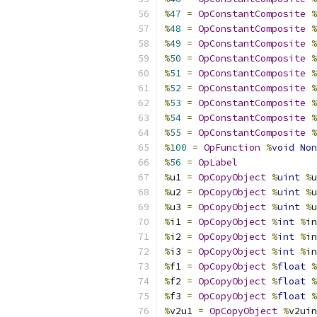
%
47
=
OpConstantComposite
%
%
48
=
OpConstantComposite
%
%
49
=
OpConstantComposite
%
%
50
=
OpConstantComposite
%
%
51
=
OpConstantComposite
%
%
52
=
OpConstantComposite
%
%
53
=
OpConstantComposite
%
%
54
=
OpConstantComposite
%
%
55
=
OpConstantComposite
%
%
100
=
OpFunction
%
void
Non
%
56
=
OpLabel
%
u1 
=
OpCopyObject
%
uint
%
u
%
u2 
=
OpCopyObject
%
uint
%
u
%
u3 
=
OpCopyObject
%
uint
%
u
%
i1 
=
OpCopyObject
%
int
%
in
%
i2 
=
OpCopyObject
%
int
%
in
%
i3 
=
OpCopyObject
%
int
%
in
%
f1 
=
OpCopyObject
%
float
%
%
f2 
=
OpCopyObject
%
float
%
%
f3 
=
OpCopyObject
%
float
%
%
v2u1 
=
OpCopyObject
%
v2uin