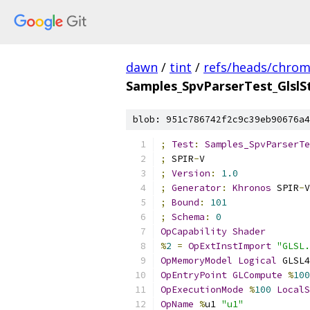
dawn
/
tint
/
refs/heads/chro
Samples_SpvParserTest_GlslS
blob: 951c786742f2c9c39eb90676a4
;
Test
:
Samples_SpvParserTe
;
 SPIR
-
V
;
Version
:
1.0
;
Generator
:
Khronos
 SPIR
-
V
;
Bound
:
101
;
Schema
:
0
OpCapability
Shader
%
2
=
OpExtInstImport
"GLSL.
OpMemoryModel
Logical
 GLSL4
OpEntryPoint
GLCompute
%
100
OpExecutionMode
%
100
LocalS
OpName
%
u1 
"u1"