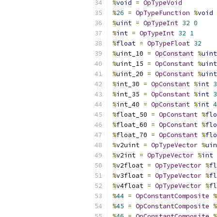
%
void
=
OpTypeVoid
%
26
=
OpTypeFunction
%
void
%
uint
=
OpTypeInt
32
0
%
int
=
OpTypeInt
32
1
%
float
=
OpTypeFloat
32
%
uint_10 
=
OpConstant
%
uint
%
uint_15 
=
OpConstant
%
uint
%
uint_20 
=
OpConstant
%
uint
%
int_30 
=
OpConstant
%
int
3
%
int_35 
=
OpConstant
%
int
3
%
int_40 
=
OpConstant
%
int
4
%
float_50 
=
OpConstant
%
flo
%
float_60 
=
OpConstant
%
flo
%
float_70 
=
OpConstant
%
flo
%
v2uint 
=
OpTypeVector
%
uin
%
v2int 
=
OpTypeVector
%
int
%
v2float 
=
OpTypeVector
%
fl
%
v3float 
=
OpTypeVector
%
fl
%
v4float 
=
OpTypeVector
%
fl
%
44
=
OpConstantComposite
%
%
45
=
OpConstantComposite
%
%
46
=
OpConstantComposite
%