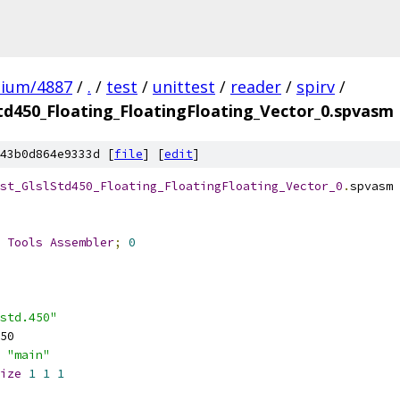
mium/4887
/
.
/
test
/
unittest
/
reader
/
spirv
/
td450_Floating_FloatingFloating_Vector_0.spvasm
43b0d864e9333d [
file
] [
edit
]
st_GlslStd450_Floating_FloatingFloating_Vector_0
.
spvasm
 
Tools
Assembler
;
0
std.450"
50
"main"
ize
1
1
1