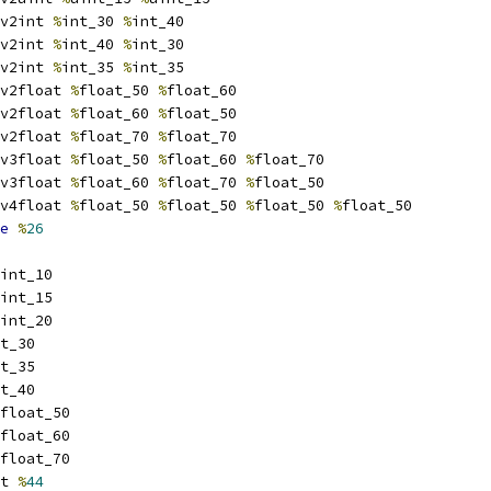
v2int 
%
int_30 
%
int_40
v2int 
%
int_40 
%
int_30
v2int 
%
int_35 
%
int_35
v2float 
%
float_50 
%
float_60
v2float 
%
float_60 
%
float_50
v2float 
%
float_70 
%
float_70
v3float 
%
float_50 
%
float_60 
%
float_70
v3float 
%
float_60 
%
float_70 
%
float_50
v4float 
%
float_50 
%
float_50 
%
float_50 
%
float_50
e
%
26
int_10
int_15
int_20
t_30
t_35
t_40
float_50
float_60
float_70
t 
%
44