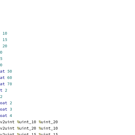
10
15
20
0
5
0
at
50
at
60
at
70
t
2
2
oat
2
oat
3
oat
4
v2uint 
%
uint_10 
%
uint_20
v2uint 
%
uint_20 
%
uint_10
v2uint 
%
uint_15 
%
uint_15