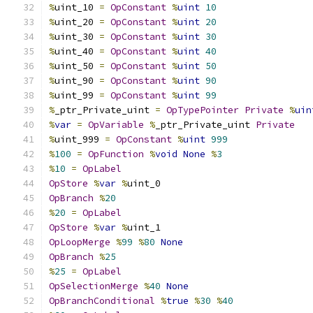
%
uint_10 
=
OpConstant
%
uint
10
%
uint_20 
=
OpConstant
%
uint
20
%
uint_30 
=
OpConstant
%
uint
30
%
uint_40 
=
OpConstant
%
uint
40
%
uint_50 
=
OpConstant
%
uint
50
%
uint_90 
=
OpConstant
%
uint
90
%
uint_99 
=
OpConstant
%
uint
99
%
_ptr_Private_uint 
=
OpTypePointer
Private
%
uin
%
var
=
OpVariable
%
_ptr_Private_uint 
Private
%
uint_999 
=
OpConstant
%
uint
999
%
100
=
OpFunction
%
void
None
%
3
%
10
=
OpLabel
OpStore
%
var
%
uint_0
OpBranch
%
20
%
20
=
OpLabel
OpStore
%
var
%
uint_1
OpLoopMerge
%
99
%
80
None
OpBranch
%
25
%
25
=
OpLabel
OpSelectionMerge
%
40
None
OpBranchConditional
%
true
%
30
%
40