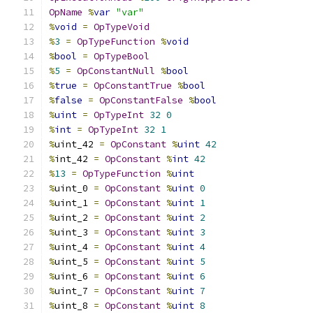
OpName
%
var
"var"
%
void
=
OpTypeVoid
%
3
=
OpTypeFunction
%
void
%
bool
=
OpTypeBool
%
5
=
OpConstantNull
%
bool
%
true
=
OpConstantTrue
%
bool
%
false
=
OpConstantFalse
%
bool
%
uint
=
OpTypeInt
32
0
%
int
=
OpTypeInt
32
1
%
uint_42 
=
OpConstant
%
uint
42
%
int_42 
=
OpConstant
%
int
42
%
13
=
OpTypeFunction
%
uint
%
uint_0 
=
OpConstant
%
uint
0
%
uint_1 
=
OpConstant
%
uint
1
%
uint_2 
=
OpConstant
%
uint
2
%
uint_3 
=
OpConstant
%
uint
3
%
uint_4 
=
OpConstant
%
uint
4
%
uint_5 
=
OpConstant
%
uint
5
%
uint_6 
=
OpConstant
%
uint
6
%
uint_7 
=
OpConstant
%
uint
7
%
uint_8 
=
OpConstant
%
uint
8