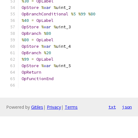
%
30
=
OpLabel
OpStore
%
var
%
uint_2
OpBranchConditional
%
5
%
99
%
80
%
40
=
OpLabel
OpStore
%
var
%
uint_3
OpBranch
%
80
%
80
=
OpLabel
OpStore
%
var
%
uint_4
OpBranch
%
20
%
99
=
OpLabel
OpStore
%
var
%
uint_5
OpReturn
OpFunctionEnd
Powered by
Gitiles
|
Privacy
|
Terms
txt
json