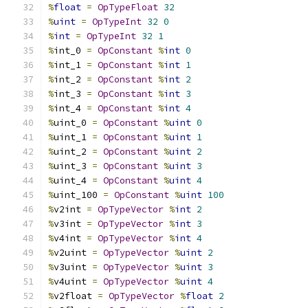
%
float
=
OpTypeFloat
32
%
uint
=
OpTypeInt
32
0
%
int
=
OpTypeInt
32
1
%
int_0 
=
OpConstant
%
int
0
%
int_1 
=
OpConstant
%
int
1
%
int_2 
=
OpConstant
%
int
2
%
int_3 
=
OpConstant
%
int
3
%
int_4 
=
OpConstant
%
int
4
%
uint_0 
=
OpConstant
%
uint
0
%
uint_1 
=
OpConstant
%
uint
1
%
uint_2 
=
OpConstant
%
uint
2
%
uint_3 
=
OpConstant
%
uint
3
%
uint_4 
=
OpConstant
%
uint
4
%
uint_100 
=
OpConstant
%
uint
100
%
v2int 
=
OpTypeVector
%
int
2
%
v3int 
=
OpTypeVector
%
int
3
%
v4int 
=
OpTypeVector
%
int
4
%
v2uint 
=
OpTypeVector
%
uint
2
%
v3uint 
=
OpTypeVector
%
uint
3
%
v4uint 
=
OpTypeVector
%
uint
4
%
v2float 
=
OpTypeVector
%
float
2