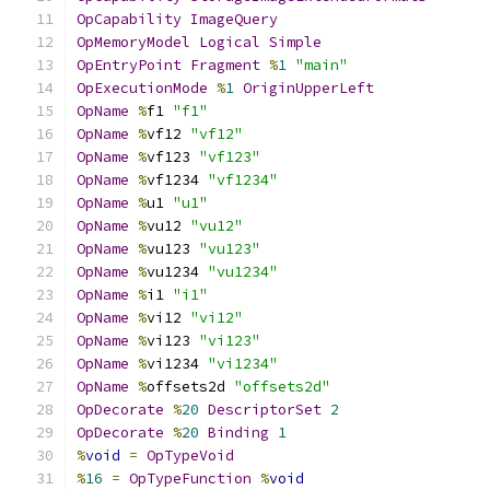
OpCapability
ImageQuery
OpMemoryModel
Logical
Simple
OpEntryPoint
Fragment
%
1
"main"
OpExecutionMode
%
1
OriginUpperLeft
OpName
%
f1 
"f1"
OpName
%
vf12 
"vf12"
OpName
%
vf123 
"vf123"
OpName
%
vf1234 
"vf1234"
OpName
%
u1 
"u1"
OpName
%
vu12 
"vu12"
OpName
%
vu123 
"vu123"
OpName
%
vu1234 
"vu1234"
OpName
%
i1 
"i1"
OpName
%
vi12 
"vi12"
OpName
%
vi123 
"vi123"
OpName
%
vi1234 
"vi1234"
OpName
%
offsets2d 
"offsets2d"
OpDecorate
%
20
DescriptorSet
2
OpDecorate
%
20
Binding
1
%
void
=
OpTypeVoid
%
16
=
OpTypeFunction
%
void