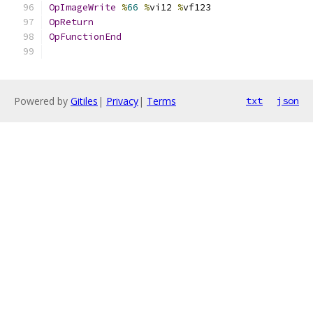
OpImageWrite
%
66
%
vi12 
%
vf123
OpReturn
OpFunctionEnd
Powered by
Gitiles
|
Privacy
|
Terms
txt
json