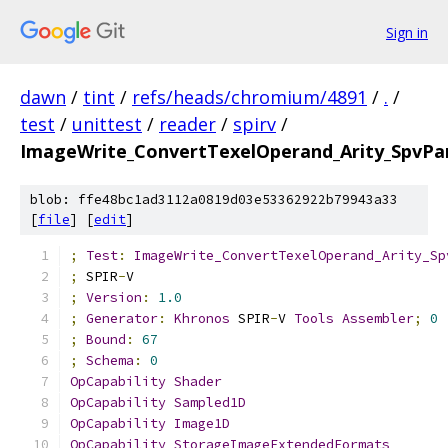
Sign in
dawn
/
tint
/
refs/heads/chromium/4891
/
.
/
test
/
unittest
/
reader
/
spirv
/
ImageWrite_ConvertTexelOperand_Arity_SpvPa
blob: ffe48bc1ad3112a0819d03e53362922b79943a33
[
file
] [
edit
]
;
Test
:
ImageWrite_ConvertTexelOperand_Arity_Sp
;
 SPIR
-
V
;
Version
:
1.0
;
Generator
:
Khronos
 SPIR
-
V 
Tools
Assembler
;
0
;
Bound
:
67
;
Schema
:
0
OpCapability
Shader
OpCapability
Sampled1D
OpCapability
Image1D
OpCapability
StorageImageExtendedFormats