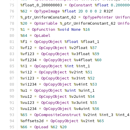
%
float_0_200000003 
=
OpConstant
%
float
0.200000
%
62
=
OpTypeImage
%
float
2D
0
0
0
2
 R32f
%
_ptr_UniformConstant_62 
=
OpTypePointer
Unifor
%
20
=
OpVariable
%
_ptr_UniformConstant_62 
Unifo
%
1
=
OpFunction
%
void
None
%
16
%
64
=
OpLabel
%
f1 
=
OpCopyObject
%
float
%
float_1
%
vf12 
=
OpCopyObject
%
v2float 
%
57
%
vf123 
=
OpCopyObject
%
v3float 
%
59
%
vf1234 
=
OpCopyObject
%
v4float 
%
60
%
i1 
=
OpCopyObject
%
int
%
int_1
%
vi12 
=
OpCopyObject
%
v2int 
%
51
%
vi123 
=
OpCopyObject
%
v3int 
%
52
%
vi1234 
=
OpCopyObject
%
v4int 
%
53
%
u1 
=
OpCopyObject
%
uint
%
uint_1
%
vu12 
=
OpCopyObject
%
v2uint 
%
54
%
vu123 
=
OpCopyObject
%
v3uint 
%
55
%
vu1234 
=
OpCopyObject
%
v4uint 
%
56
%
65
=
OpCompositeConstruct
%
v2int 
%
int_3 
%
int_4
%
offsets2d 
=
OpCopyObject
%
v2int 
%
65
%
66
=
OpLoad
%
62
%
20