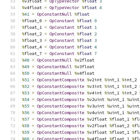
%
v3float 
=
OpTypeVector
%
float
3
%
v4float 
=
OpTypeVector
%
float
4
%
41
=
OpConstantNull
%
float
%
float_0 
=
OpConstant
%
float
0
%
float_1 
=
OpConstant
%
float
1
%
float_2 
=
OpConstant
%
float
2
%
float_3 
=
OpConstant
%
float
3
%
float_4 
=
OpConstant
%
float
4
%
float_7 
=
OpConstant
%
float
7
%
48
=
OpConstantNull
%
v2float
%
49
=
OpConstantNull
%
v3float
%
50
=
OpConstantNull
%
v4float
%
51
=
OpConstantComposite
%
v2int 
%
int_1 
%
int_2
%
52
=
OpConstantComposite
%
v3int 
%
int_1 
%
int_2 
%
53
=
OpConstantComposite
%
v4int 
%
int_1 
%
int_2 
%
54
=
OpConstantComposite
%
v2uint 
%
uint_1 
%
uint
%
55
=
OpConstantComposite
%
v3uint 
%
uint_1 
%
uint
%
56
=
OpConstantComposite
%
v4uint 
%
uint_1 
%
uint
%
57
=
OpConstantComposite
%
v2float 
%
float_1 
%
fl
%
58
=
OpConstantComposite
%
v2float 
%
float_2 
%
fl
%
59
=
OpConstantComposite
%
v3float 
%
float_1 
%
fl
%
60
=
OpConstantComposite
%
v4float 
%
float_1 
%
fl