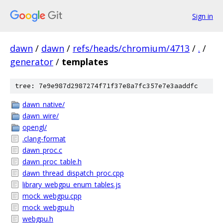
Sign in
dawn
/
dawn
/
refs/heads/chromium/4713
/
.
/
generator
/
templates
tree: 7e9e987d2987274f71f37e8a7fc357e7e3aaddfc
dawn_native/
dawn_wire/
opengl/
.clang-format
dawn_proc.c
dawn_proc_table.h
dawn_thread_dispatch_proc.cpp
library_webgpu_enum_tables.js
mock_webgpu.cpp
mock_webgpu.h
webgpu.h