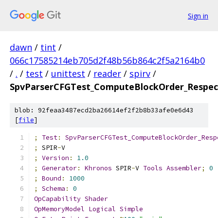
Sign in
dawn
/
tint
/
066c17585214eb705d2f48b56b864c2f5a2164b0
/
.
/
test
/
unittest
/
reader
/
spirv
/
SpvParserCFGTest_ComputeBlockOrder_Respec
blob: 92feaa3487ecd2ba26614ef2f2b8b33afe0e6d43
[
file
]
;
Test
:
SpvParserCFGTest_ComputeBlockOrder_Resp
;
 SPIR
-
V
;
Version
:
1.0
;
Generator
:
Khronos
 SPIR
-
V 
Tools
Assembler
;
0
;
Bound
:
1000
;
Schema
:
0
OpCapability
Shader
OpMemoryModel
Logical
Simple