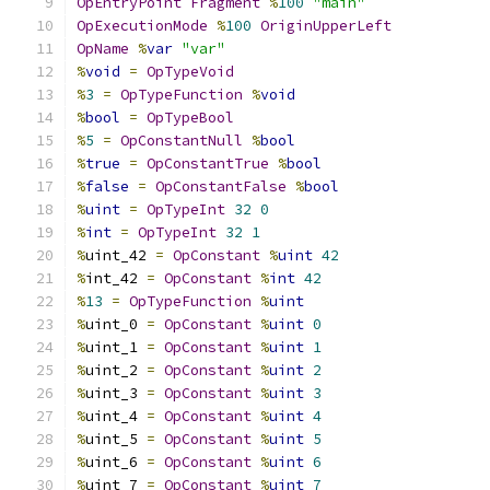
OpEntryPoint
Fragment
%
100
"main"
OpExecutionMode
%
100
OriginUpperLeft
OpName
%
var
"var"
%
void
=
OpTypeVoid
%
3
=
OpTypeFunction
%
void
%
bool
=
OpTypeBool
%
5
=
OpConstantNull
%
bool
%
true
=
OpConstantTrue
%
bool
%
false
=
OpConstantFalse
%
bool
%
uint
=
OpTypeInt
32
0
%
int
=
OpTypeInt
32
1
%
uint_42 
=
OpConstant
%
uint
42
%
int_42 
=
OpConstant
%
int
42
%
13
=
OpTypeFunction
%
uint
%
uint_0 
=
OpConstant
%
uint
0
%
uint_1 
=
OpConstant
%
uint
1
%
uint_2 
=
OpConstant
%
uint
2
%
uint_3 
=
OpConstant
%
uint
3
%
uint_4 
=
OpConstant
%
uint
4
%
uint_5 
=
OpConstant
%
uint
5
%
uint_6 
=
OpConstant
%
uint
6
%
uint_7 
=
OpConstant
%
uint
7