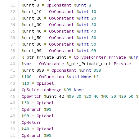
%
uint_8 
=
OpConstant
%
uint
8
%
uint_10 
=
OpConstant
%
uint
10
%
uint_20 
=
OpConstant
%
uint
20
%
uint_30 
=
OpConstant
%
uint
30
%
uint_40 
=
OpConstant
%
uint
40
%
uint_50 
=
OpConstant
%
uint
50
%
uint_90 
=
OpConstant
%
uint
90
%
uint_99 
=
OpConstant
%
uint
99
%
_ptr_Private_uint 
=
OpTypePointer
Private
%
uin
%
var
=
OpVariable
%
_ptr_Private_uint 
Private
%
uint_999 
=
OpConstant
%
uint
999
%
100
=
OpFunction
%
void
None
%
3
%
10
=
OpLabel
OpSelectionMerge
%
99
None
OpSwitch
%
uint_42 
%
99
20
%
20
40
%
40
30
%
30
50
%
%
50
=
OpLabel
OpBranch
%
99
%
99
=
OpLabel
OpReturn
%
40
=
OpLabel
OpBranch
%
99