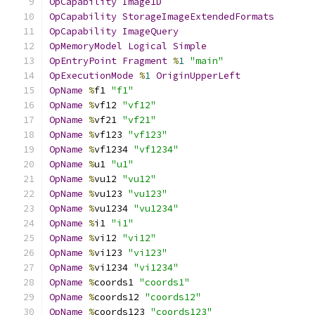
OpCapability
Image1D
OpCapability
StorageImageExtendedFormats
OpCapability
ImageQuery
OpMemoryModel
Logical
Simple
OpEntryPoint
Fragment
%
1
"main"
OpExecutionMode
%
1
OriginUpperLeft
OpName
%
f1 
"f1"
OpName
%
vf12 
"vf12"
OpName
%
vf21 
"vf21"
OpName
%
vf123 
"vf123"
OpName
%
vf1234 
"vf1234"
OpName
%
u1 
"u1"
OpName
%
vu12 
"vu12"
OpName
%
vu123 
"vu123"
OpName
%
vu1234 
"vu1234"
OpName
%
i1 
"i1"
OpName
%
vi12 
"vi12"
OpName
%
vi123 
"vi123"
OpName
%
vi1234 
"vi1234"
OpName
%
coords1 
"coords1"
OpName
%
coords12 
"coords12"
OpName
%
coords123 
"coords123"