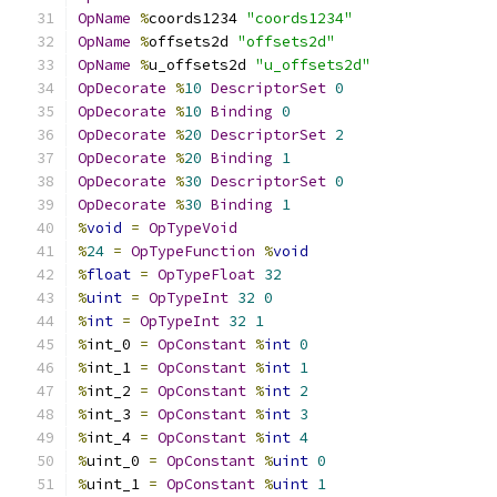
OpName
%
coords1234 
"coords1234"
OpName
%
offsets2d 
"offsets2d"
OpName
%
u_offsets2d 
"u_offsets2d"
OpDecorate
%
10
DescriptorSet
0
OpDecorate
%
10
Binding
0
OpDecorate
%
20
DescriptorSet
2
OpDecorate
%
20
Binding
1
OpDecorate
%
30
DescriptorSet
0
OpDecorate
%
30
Binding
1
%
void
=
OpTypeVoid
%
24
=
OpTypeFunction
%
void
%
float
=
OpTypeFloat
32
%
uint
=
OpTypeInt
32
0
%
int
=
OpTypeInt
32
1
%
int_0 
=
OpConstant
%
int
0
%
int_1 
=
OpConstant
%
int
1
%
int_2 
=
OpConstant
%
int
2
%
int_3 
=
OpConstant
%
int
3
%
int_4 
=
OpConstant
%
int
4
%
uint_0 
=
OpConstant
%
uint
0
%
uint_1 
=
OpConstant
%
uint
1