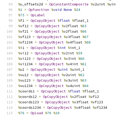
%
u_offsets2d 
=
OpConstantComposite
%
v2uint 
%
uin
%
1
=
OpFunction
%
void
None
%
24
%
75
=
OpLabel
%
f1 
=
OpCopyObject
%
float
%
float_1
%
vf12 
=
OpCopyObject
%
v2float 
%
65
%
vf21 
=
OpCopyObject
%
v2float 
%
66
%
vf123 
=
OpCopyObject
%
v3float 
%
67
%
vf1234 
=
OpCopyObject
%
v4float 
%
68
%
i1 
=
OpCopyObject
%
int
%
int_1
%
vi12 
=
OpCopyObject
%
v2int 
%
59
%
vi123 
=
OpCopyObject
%
v3int 
%
60
%
vi1234 
=
OpCopyObject
%
v4int 
%
61
%
u1 
=
OpCopyObject
%
uint
%
uint_1
%
vu12 
=
OpCopyObject
%
v2uint 
%
62
%
vu123 
=
OpCopyObject
%
v3uint 
%
63
%
vu1234 
=
OpCopyObject
%
v4uint 
%
64
%
coords1 
=
OpCopyObject
%
float
%
float_1
%
coords12 
=
OpCopyObject
%
v2float 
%
vf12
%
coords123 
=
OpCopyObject
%
v3float 
%
vf123
%
coords1234 
=
OpCopyObject
%
v4float 
%
vf1234
%
76
=
OpLoad
%
70
%
10