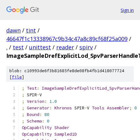
Sign in
dawn
/
tint
/
46647f1c13338967c9b34c47a8c89cf68f25a009
/
.
/
test
/
unittest
/
reader
/
spirv
/
ImageSampleDrefExplicitLod_SpvParserHandle
blob: c10993de6f3b81685fe8de08fb4fb1d418077724
[
file
]
;
Test
:
ImageSampleDrefExplicitLod_SpvParserHan
;
 SPIR
-
V
;
Version
:
1.0
;
Generator
:
Khronos
 SPIR
-
V 
Tools
Assembler
;
0
;
Bound
:
80
;
Schema
:
0
OpCapability
Shader
OpCapability
Sampled1D