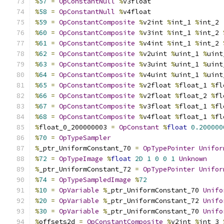
%
57
=
OpConstantNull
%
v3float
%
58
=
OpConstantNull
%
v4float
%
59
=
OpConstantComposite
%
v2int 
%
int_1 
%
int_2
%
60
=
OpConstantComposite
%
v3int 
%
int_1 
%
int_2 
%
61
=
OpConstantComposite
%
v4int 
%
int_1 
%
int_2 
%
62
=
OpConstantComposite
%
v2uint 
%
uint_1 
%
uint
%
63
=
OpConstantComposite
%
v3uint 
%
uint_1 
%
uint
%
64
=
OpConstantComposite
%
v4uint 
%
uint_1 
%
uint
%
65
=
OpConstantComposite
%
v2float 
%
float_1 
%
fl
%
66
=
OpConstantComposite
%
v2float 
%
float_2 
%
fl
%
67
=
OpConstantComposite
%
v3float 
%
float_1 
%
fl
%
68
=
OpConstantComposite
%
v4float 
%
float_1 
%
fl
%
float_0_200000003 
=
OpConstant
%
float
0.200000
%
70
=
OpTypeSampler
%
_ptr_UniformConstant_70 
=
OpTypePointer
Unifor
%
72
=
OpTypeImage
%
float
2D
1
0
0
1
Unknown
%
_ptr_UniformConstant_72 
=
OpTypePointer
Unifor
%
74
=
OpTypeSampledImage
%
72
%
10
=
OpVariable
%
_ptr_UniformConstant_70 
Unifo
%
20
=
OpVariable
%
_ptr_UniformConstant_72 
Unifo
%
30
=
OpVariable
%
_ptr_UniformConstant_70 
Unifo
%
offsets2d 
=
OpConstantComposite
%
v2int 
%
int_3 