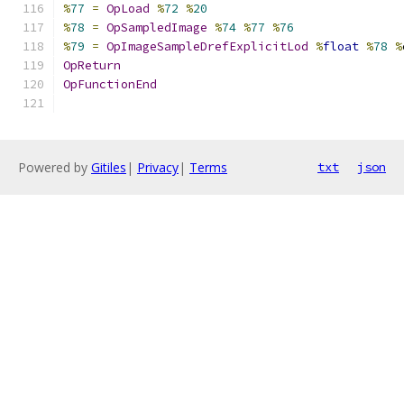
%
77
=
OpLoad
%
72
%
20
%
78
=
OpSampledImage
%
74
%
77
%
76
%
79
=
OpImageSampleDrefExplicitLod
%
float
%
78
%
OpReturn
OpFunctionEnd
Powered by
Gitiles
|
Privacy
|
Terms
txt
json