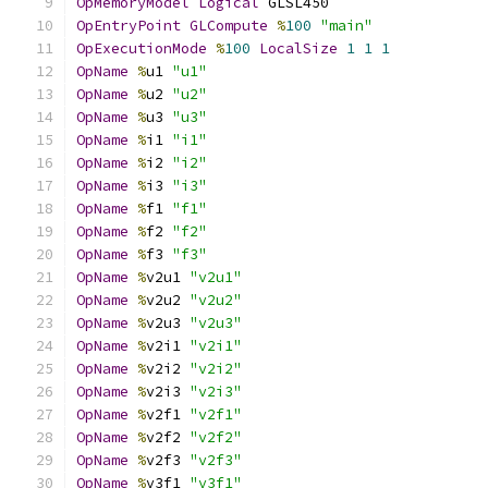
OpMemoryModel
Logical
 GLSL450
OpEntryPoint
GLCompute
%
100
"main"
OpExecutionMode
%
100
LocalSize
1
1
1
OpName
%
u1 
"u1"
OpName
%
u2 
"u2"
OpName
%
u3 
"u3"
OpName
%
i1 
"i1"
OpName
%
i2 
"i2"
OpName
%
i3 
"i3"
OpName
%
f1 
"f1"
OpName
%
f2 
"f2"
OpName
%
f3 
"f3"
OpName
%
v2u1 
"v2u1"
OpName
%
v2u2 
"v2u2"
OpName
%
v2u3 
"v2u3"
OpName
%
v2i1 
"v2i1"
OpName
%
v2i2 
"v2i2"
OpName
%
v2i3 
"v2i3"
OpName
%
v2f1 
"v2f1"
OpName
%
v2f2 
"v2f2"
OpName
%
v2f3 
"v2f3"
OpName
%
v3f1 
"v3f1"