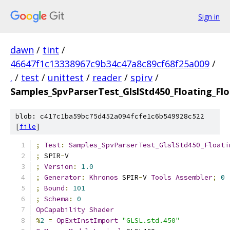
Sign in
dawn
/
tint
/
46647f1c13338967c9b34c47a8c89cf68f25a009
/
.
/
test
/
unittest
/
reader
/
spirv
/
Samples_SpvParserTest_GlslStd450_Floating_Fl
blob: c417c1ba59bc75d452a094fcfe1c6b549928c522
[
file
]
;
Test
:
Samples_SpvParserTest_GlslStd450_Floati
;
 SPIR
-
V
;
Version
:
1.0
;
Generator
:
Khronos
 SPIR
-
V 
Tools
Assembler
;
0
;
Bound
:
101
;
Schema
:
0
OpCapability
Shader
%
2
=
OpExtInstImport
"GLSL.std.450"