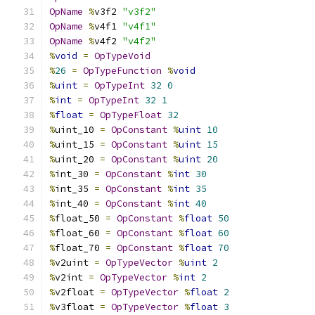
OpName
%
v3f2 
"v3f2"
OpName
%
v4f1 
"v4f1"
OpName
%
v4f2 
"v4f2"
%
void
=
OpTypeVoid
%
26
=
OpTypeFunction
%
void
%
uint
=
OpTypeInt
32
0
%
int
=
OpTypeInt
32
1
%
float
=
OpTypeFloat
32
%
uint_10 
=
OpConstant
%
uint
10
%
uint_15 
=
OpConstant
%
uint
15
%
uint_20 
=
OpConstant
%
uint
20
%
int_30 
=
OpConstant
%
int
30
%
int_35 
=
OpConstant
%
int
35
%
int_40 
=
OpConstant
%
int
40
%
float_50 
=
OpConstant
%
float
50
%
float_60 
=
OpConstant
%
float
60
%
float_70 
=
OpConstant
%
float
70
%
v2uint 
=
OpTypeVector
%
uint
2
%
v2int 
=
OpTypeVector
%
int
2
%
v2float 
=
OpTypeVector
%
float
2
%
v3float 
=
OpTypeVector
%
float
3