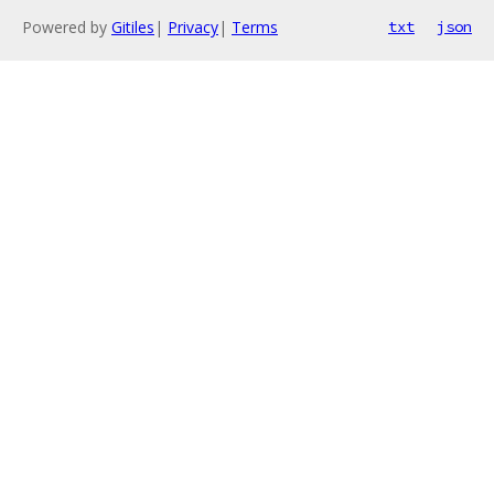
Powered by
Gitiles
|
Privacy
|
Terms
txt
json