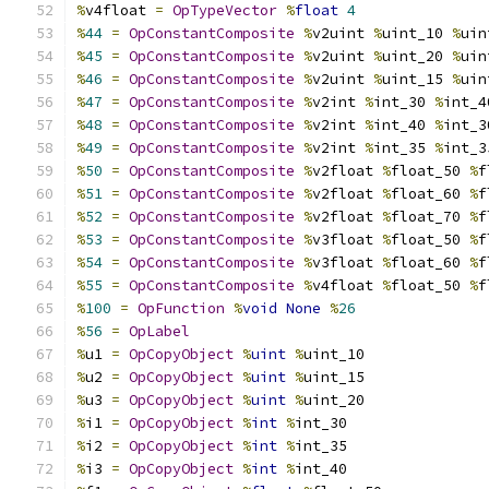
%
v4float 
=
OpTypeVector
%
float
4
%
44
=
OpConstantComposite
%
v2uint 
%
uint_10 
%
uin
%
45
=
OpConstantComposite
%
v2uint 
%
uint_20 
%
uin
%
46
=
OpConstantComposite
%
v2uint 
%
uint_15 
%
uin
%
47
=
OpConstantComposite
%
v2int 
%
int_30 
%
int_4
%
48
=
OpConstantComposite
%
v2int 
%
int_40 
%
int_3
%
49
=
OpConstantComposite
%
v2int 
%
int_35 
%
int_3
%
50
=
OpConstantComposite
%
v2float 
%
float_50 
%
f
%
51
=
OpConstantComposite
%
v2float 
%
float_60 
%
f
%
52
=
OpConstantComposite
%
v2float 
%
float_70 
%
f
%
53
=
OpConstantComposite
%
v3float 
%
float_50 
%
f
%
54
=
OpConstantComposite
%
v3float 
%
float_60 
%
f
%
55
=
OpConstantComposite
%
v4float 
%
float_50 
%
f
%
100
=
OpFunction
%
void
None
%
26
%
56
=
OpLabel
%
u1 
=
OpCopyObject
%
uint
%
uint_10
%
u2 
=
OpCopyObject
%
uint
%
uint_15
%
u3 
=
OpCopyObject
%
uint
%
uint_20
%
i1 
=
OpCopyObject
%
int
%
int_30
%
i2 
=
OpCopyObject
%
int
%
int_35
%
i3 
=
OpCopyObject
%
int
%
int_40