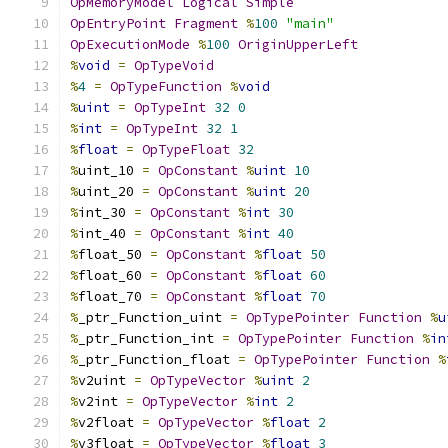
OpMemoryModel
Logical
Simple
OpEntryPoint
Fragment
%
100
"main"
OpExecutionMode
%
100
OriginUpperLeft
%
void
=
OpTypeVoid
%
4
=
OpTypeFunction
%
void
%
uint
=
OpTypeInt
32
0
%
int
=
OpTypeInt
32
1
%
float
=
OpTypeFloat
32
%
uint_10 
=
OpConstant
%
uint
10
%
uint_20 
=
OpConstant
%
uint
20
%
int_30 
=
OpConstant
%
int
30
%
int_40 
=
OpConstant
%
int
40
%
float_50 
=
OpConstant
%
float
50
%
float_60 
=
OpConstant
%
float
60
%
float_70 
=
OpConstant
%
float
70
%
_ptr_Function_uint 
=
OpTypePointer
Function
%
u
%
_ptr_Function_int 
=
OpTypePointer
Function
%
in
%
_ptr_Function_float 
=
OpTypePointer
Function
%
%
v2uint 
=
OpTypeVector
%
uint
2
%
v2int 
=
OpTypeVector
%
int
2
%
v2float 
=
OpTypeVector
%
float
2
%
v3float 
=
OpTypeVector
%
float
3