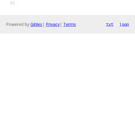
Powered by
Gitiles
|
Privacy
|
Terms
txt
json