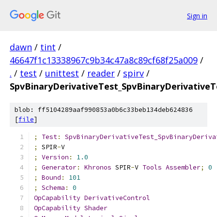
Sign in
dawn
/
tint
/
46647f1c13338967c9b34c47a8c89cf68f25a009
/
.
/
test
/
unittest
/
reader
/
spirv
/
SpvBinaryDerivativeTest_SpvBinaryDerivativeT
blob: ff5104289aaf990853a0b6c33beb134deb624836
[
file
]
;
Test
:
SpvBinaryDerivativeTest_SpvBinaryDeriva
;
 SPIR
-
V
;
Version
:
1.0
;
Generator
:
Khronos
 SPIR
-
V 
Tools
Assembler
;
0
;
Bound
:
101
;
Schema
:
0
OpCapability
DerivativeControl
OpCapability
Shader