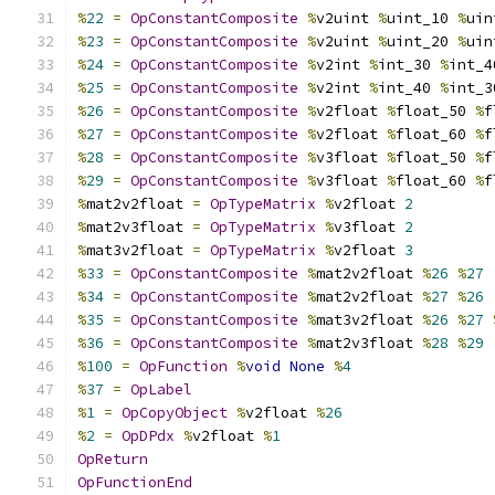
%
22
=
OpConstantComposite
%
v2uint 
%
uint_10 
%
uin
%
23
=
OpConstantComposite
%
v2uint 
%
uint_20 
%
uin
%
24
=
OpConstantComposite
%
v2int 
%
int_30 
%
int_4
%
25
=
OpConstantComposite
%
v2int 
%
int_40 
%
int_3
%
26
=
OpConstantComposite
%
v2float 
%
float_50 
%
f
%
27
=
OpConstantComposite
%
v2float 
%
float_60 
%
f
%
28
=
OpConstantComposite
%
v3float 
%
float_50 
%
f
%
29
=
OpConstantComposite
%
v3float 
%
float_60 
%
f
%
mat2v2float 
=
OpTypeMatrix
%
v2float 
2
%
mat2v3float 
=
OpTypeMatrix
%
v3float 
2
%
mat3v2float 
=
OpTypeMatrix
%
v2float 
3
%
33
=
OpConstantComposite
%
mat2v2float 
%
26
%
27
%
34
=
OpConstantComposite
%
mat2v2float 
%
27
%
26
%
35
=
OpConstantComposite
%
mat3v2float 
%
26
%
27
%
36
=
OpConstantComposite
%
mat2v3float 
%
28
%
29
%
100
=
OpFunction
%
void
None
%
4
%
37
=
OpLabel
%
1
=
OpCopyObject
%
v2float 
%
26
%
2
=
OpDPdx
%
v2float 
%
1
OpReturn
OpFunctionEnd