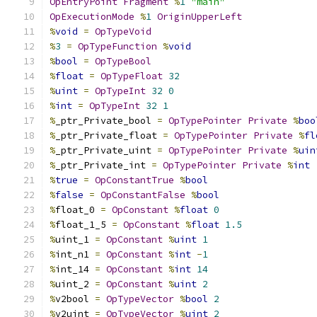
OpEntryPoint
Fragment
%
1
"main"
OpExecutionMode
%
1
OriginUpperLeft
%
void
=
OpTypeVoid
%
3
=
OpTypeFunction
%
void
%
bool
=
OpTypeBool
%
float
=
OpTypeFloat
32
%
uint
=
OpTypeInt
32
0
%
int
=
OpTypeInt
32
1
%
_ptr_Private_bool 
=
OpTypePointer
Private
%
boo
%
_ptr_Private_float 
=
OpTypePointer
Private
%
fl
%
_ptr_Private_uint 
=
OpTypePointer
Private
%
uin
%
_ptr_Private_int 
=
OpTypePointer
Private
%
int
%
true
=
OpConstantTrue
%
bool
%
false
=
OpConstantFalse
%
bool
%
float_0 
=
OpConstant
%
float
0
%
float_1_5 
=
OpConstant
%
float
1.5
%
uint_1 
=
OpConstant
%
uint
1
%
int_n1 
=
OpConstant
%
int
-
1
%
int_14 
=
OpConstant
%
int
14
%
uint_2 
=
OpConstant
%
uint
2
%
v2bool 
=
OpTypeVector
%
bool
2
%
v2uint 
=
OpTypeVector
%
uint
2