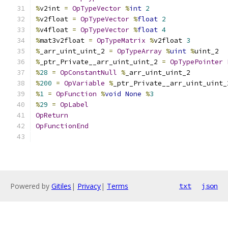
%
v2int 
=
OpTypeVector
%
int
2
%
v2float 
=
OpTypeVector
%
float
2
%
v4float 
=
OpTypeVector
%
float
4
%
mat3v2float 
=
OpTypeMatrix
%
v2float 
3
%
_arr_uint_uint_2 
=
OpTypeArray
%
uint
%
uint_2
%
_ptr_Private__arr_uint_uint_2 
=
OpTypePointer
%
28
=
OpConstantNull
%
_arr_uint_uint_2
%
200
=
OpVariable
%
_ptr_Private__arr_uint_uint_
%
1
=
OpFunction
%
void
None
%
3
%
29
=
OpLabel
OpReturn
OpFunctionEnd
Powered by
Gitiles
|
Privacy
|
Terms
txt
json