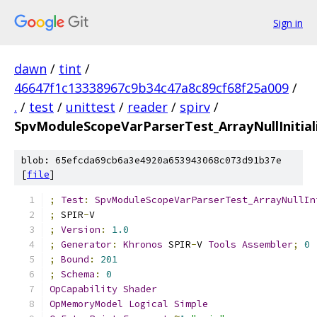
Sign in
dawn
/
tint
/
46647f1c13338967c9b34c47a8c89cf68f25a009
/
.
/
test
/
unittest
/
reader
/
spirv
/
SpvModuleScopeVarParserTest_ArrayNullInitial
blob: 65efcda69cb6a3e4920a653943068c073d91b37e
[
file
]
;
Test
:
SpvModuleScopeVarParserTest_ArrayNullIn
;
 SPIR
-
V
;
Version
:
1.0
;
Generator
:
Khronos
 SPIR
-
V 
Tools
Assembler
;
0
;
Bound
:
201
;
Schema
:
0
OpCapability
Shader
OpMemoryModel
Logical
Simple