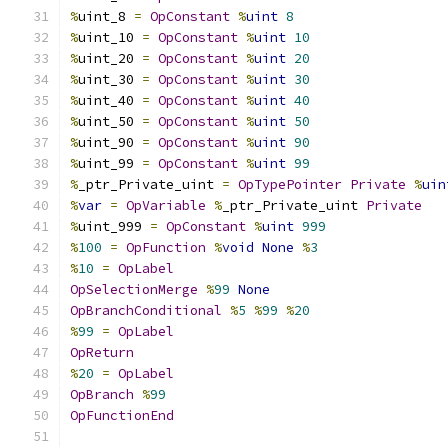
%
uint_8 
=
OpConstant
%
uint
8
%
uint_10 
=
OpConstant
%
uint
10
%
uint_20 
=
OpConstant
%
uint
20
%
uint_30 
=
OpConstant
%
uint
30
%
uint_40 
=
OpConstant
%
uint
40
%
uint_50 
=
OpConstant
%
uint
50
%
uint_90 
=
OpConstant
%
uint
90
%
uint_99 
=
OpConstant
%
uint
99
%
_ptr_Private_uint 
=
OpTypePointer
Private
%
uin
%
var
=
OpVariable
%
_ptr_Private_uint 
Private
%
uint_999 
=
OpConstant
%
uint
999
%
100
=
OpFunction
%
void
None
%
3
%
10
=
OpLabel
OpSelectionMerge
%
99
None
OpBranchConditional
%
5
%
99
%
20
%
99
=
OpLabel
OpReturn
%
20
=
OpLabel
OpBranch
%
99
OpFunctionEnd