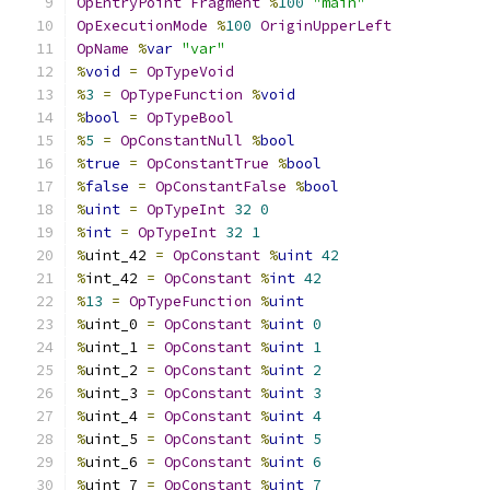
OpEntryPoint
Fragment
%
100
"main"
OpExecutionMode
%
100
OriginUpperLeft
OpName
%
var
"var"
%
void
=
OpTypeVoid
%
3
=
OpTypeFunction
%
void
%
bool
=
OpTypeBool
%
5
=
OpConstantNull
%
bool
%
true
=
OpConstantTrue
%
bool
%
false
=
OpConstantFalse
%
bool
%
uint
=
OpTypeInt
32
0
%
int
=
OpTypeInt
32
1
%
uint_42 
=
OpConstant
%
uint
42
%
int_42 
=
OpConstant
%
int
42
%
13
=
OpTypeFunction
%
uint
%
uint_0 
=
OpConstant
%
uint
0
%
uint_1 
=
OpConstant
%
uint
1
%
uint_2 
=
OpConstant
%
uint
2
%
uint_3 
=
OpConstant
%
uint
3
%
uint_4 
=
OpConstant
%
uint
4
%
uint_5 
=
OpConstant
%
uint
5
%
uint_6 
=
OpConstant
%
uint
6
%
uint_7 
=
OpConstant
%
uint
7