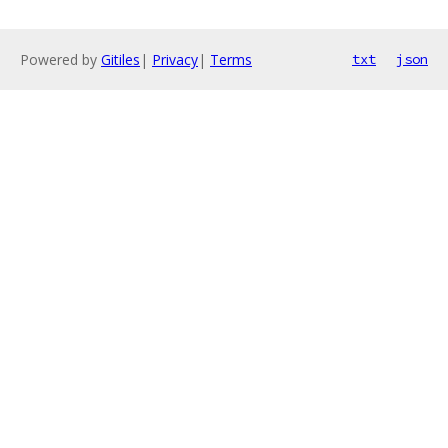
Powered by
Gitiles
|
Privacy
|
Terms
txt
json