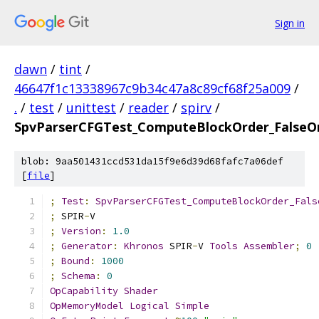
Sign in
dawn
/
tint
/
46647f1c13338967c9b34c47a8c89cf68f25a009
/
.
/
test
/
unittest
/
reader
/
spirv
/
SpvParserCFGTest_ComputeBlockOrder_FalseO
blob: 9aa501431ccd531da15f9e6d39d68fafc7a06def
[
file
]
;
Test
:
SpvParserCFGTest_ComputeBlockOrder_Fals
;
 SPIR
-
V
;
Version
:
1.0
;
Generator
:
Khronos
 SPIR
-
V 
Tools
Assembler
;
0
;
Bound
:
1000
;
Schema
:
0
OpCapability
Shader
OpMemoryModel
Logical
Simple