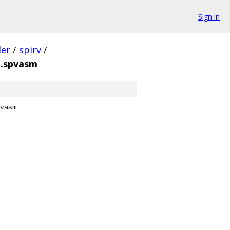
Sign in
der
/
spirv
/
e.spvasm
vasm