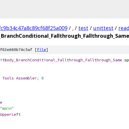
7c9b34c47a8c89cf68f25a009
/
.
/
test
/
unittest
/
rea
BranchConditional_Fallthrough_Fallthrough_Sam
f63e660b74c5af [
file
]
itBody_BranchConditional_Fallthrough_Fallthrough_Same
.
sp
 
Tools
Assembler
;
0
e
"main"
UpperLeft