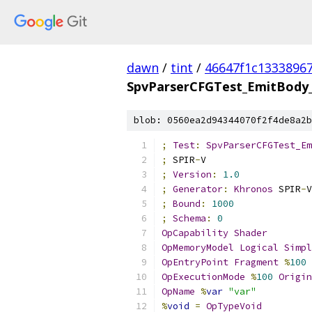
dawn
/
tint
/
46647f1c1333896
SpvParserCFGTest_EmitBody_
blob: 0560ea2d94344070f2f4de8a2b
;
Test
:
SpvParserCFGTest_Em
;
 SPIR
-
V
;
Version
:
1.0
;
Generator
:
Khronos
 SPIR
-
V
;
Bound
:
1000
;
Schema
:
0
OpCapability
Shader
OpMemoryModel
Logical
Simpl
OpEntryPoint
Fragment
%
100
OpExecutionMode
%
100
Origin
OpName
%
var
"var"
%
void
=
OpTypeVoid