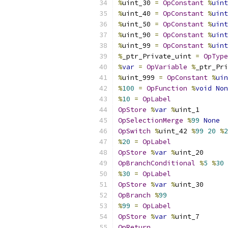
%
uint_30 
=
OpConstant
%
uint
%
uint_40 
=
OpConstant
%
uint
%
uint_50 
=
OpConstant
%
uint
%
uint_90 
=
OpConstant
%
uint
%
uint_99 
=
OpConstant
%
uint
%
_ptr_Private_uint 
=
OpType
%
var
=
OpVariable
%
_ptr_Pri
%
uint_999 
=
OpConstant
%
uin
%
100
=
OpFunction
%
void
Non
%
10
=
OpLabel
OpStore
%
var
%
uint_1
OpSelectionMerge
%
99
None
OpSwitch
%
uint_42 
%
99
20
%
2
%
20
=
OpLabel
OpStore
%
var
%
uint_20
OpBranchConditional
%
5
%
30
%
30
=
OpLabel
OpStore
%
var
%
uint_30
OpBranch
%
99
%
99
=
OpLabel
OpStore
%
var
%
uint_7
OpReturn