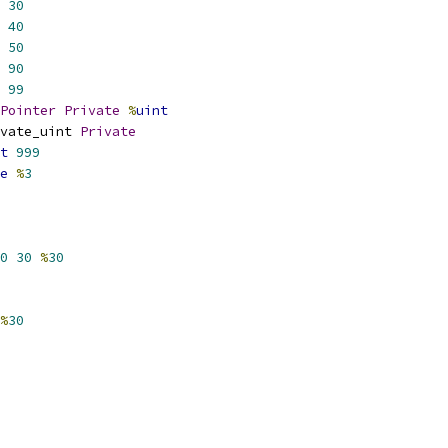
30
40
50
90
99
Pointer
Private
%
uint
vate_uint 
Private
t
999
e
%
3
0
30
%
30
%
30