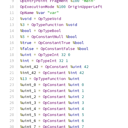
OpEntryPoint
Fragment
%
100
"main"
OpExecutionMode
%
100
OriginUpperLeft
OpName
%
var
"var"
%
void
=
OpTypeVoid
%
3
=
OpTypeFunction
%
void
%
bool
=
OpTypeBool
%
5
=
OpConstantNull
%
bool
%
true
=
OpConstantTrue
%
bool
%
false
=
OpConstantFalse
%
bool
%
uint
=
OpTypeInt
32
0
%
int
=
OpTypeInt
32
1
%
uint_42 
=
OpConstant
%
uint
42
%
int_42 
=
OpConstant
%
int
42
%
13
=
OpTypeFunction
%
uint
%
uint_0 
=
OpConstant
%
uint
0
%
uint_1 
=
OpConstant
%
uint
1
%
uint_2 
=
OpConstant
%
uint
2
%
uint_3 
=
OpConstant
%
uint
3
%
uint_4 
=
OpConstant
%
uint
4
%
uint_5 
=
OpConstant
%
uint
5
%
uint_6 
=
OpConstant
%
uint
6
%
uint_7 
=
OpConstant
%
uint
7