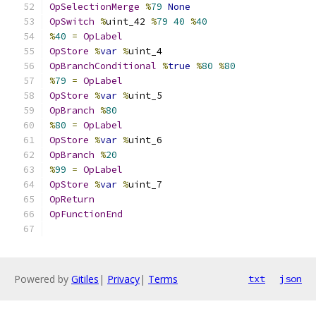
OpSelectionMerge
%
79
None
OpSwitch
%
uint_42 
%
79
40
%
40
%
40
=
OpLabel
OpStore
%
var
%
uint_4
OpBranchConditional
%
true
%
80
%
80
%
79
=
OpLabel
OpStore
%
var
%
uint_5
OpBranch
%
80
%
80
=
OpLabel
OpStore
%
var
%
uint_6
OpBranch
%
20
%
99
=
OpLabel
OpStore
%
var
%
uint_7
OpReturn
OpFunctionEnd
Powered by
Gitiles
|
Privacy
|
Terms
txt
json