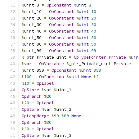
%
uint_8 
=
OpConstant
%
uint
8
%
uint_10 
=
OpConstant
%
uint
10
%
uint_20 
=
OpConstant
%
uint
20
%
uint_30 
=
OpConstant
%
uint
30
%
uint_40 
=
OpConstant
%
uint
40
%
uint_50 
=
OpConstant
%
uint
50
%
uint_90 
=
OpConstant
%
uint
90
%
uint_99 
=
OpConstant
%
uint
99
%
_ptr_Private_uint 
=
OpTypePointer
Private
%
uin
%
var
=
OpVariable
%
_ptr_Private_uint 
Private
%
uint_999 
=
OpConstant
%
uint
999
%
100
=
OpFunction
%
void
None
%
3
%
10
=
OpLabel
OpStore
%
var
%
uint_1
OpBranch
%
20
%
20
=
OpLabel
OpStore
%
var
%
uint_2
OpLoopMerge
%
99
%
80
None
OpBranch
%
30
%
30
=
OpLabel
OpStore
%
var
%
uint_3