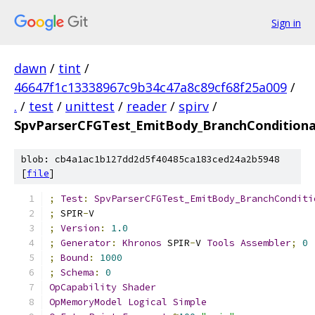
Sign in
dawn
/
tint
/
46647f1c13338967c9b34c47a8c89cf68f25a009
/
.
/
test
/
unittest
/
reader
/
spirv
/
SpvParserCFGTest_EmitBody_BranchCondition
blob: cb4a1ac1b127dd2d5f40485ca183ced24a2b5948
[
file
]
;
Test
:
SpvParserCFGTest_EmitBody_BranchConditi
;
 SPIR
-
V
;
Version
:
1.0
;
Generator
:
Khronos
 SPIR
-
V 
Tools
Assembler
;
0
;
Bound
:
1000
;
Schema
:
0
OpCapability
Shader
OpMemoryModel
Logical
Simple