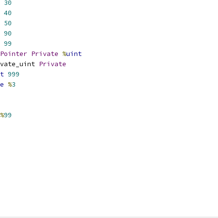
30
40
50
90
99
Pointer
Private
%
uint
vate_uint 
Private
t
999
e
%
3
%
99