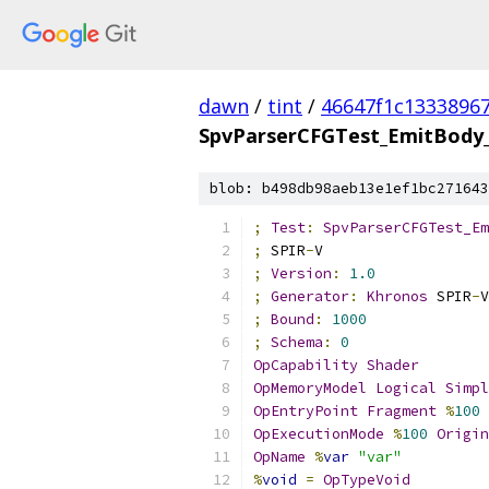
dawn
/
tint
/
46647f1c1333896
SpvParserCFGTest_EmitBody
blob: b498db98aeb13e1ef1bc271643
;
Test
:
SpvParserCFGTest_Em
;
 SPIR
-
V
;
Version
:
1.0
;
Generator
:
Khronos
 SPIR
-
V
;
Bound
:
1000
;
Schema
:
0
OpCapability
Shader
OpMemoryModel
Logical
Simpl
OpEntryPoint
Fragment
%
100
OpExecutionMode
%
100
Origin
OpName
%
var
"var"
%
void
=
OpTypeVoid