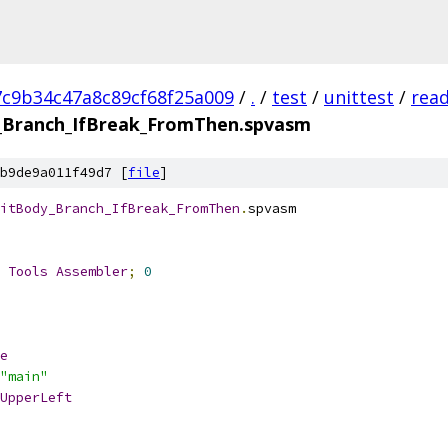
7c9b34c47a8c89cf68f25a009
/
.
/
test
/
unittest
/
rea
_Branch_IfBreak_FromThen.spvasm
b9de9a011f49d7 [
file
]
itBody_Branch_IfBreak_FromThen
.
spvasm
 
Tools
Assembler
;
0
e
"main"
UpperLeft