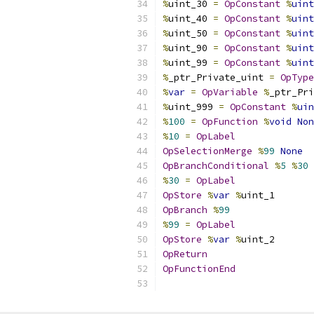
%
uint_30 
=
OpConstant
%
uint
%
uint_40 
=
OpConstant
%
uint
%
uint_50 
=
OpConstant
%
uint
%
uint_90 
=
OpConstant
%
uint
%
uint_99 
=
OpConstant
%
uint
%
_ptr_Private_uint 
=
OpType
%
var
=
OpVariable
%
_ptr_Pri
%
uint_999 
=
OpConstant
%
uin
%
100
=
OpFunction
%
void
Non
%
10
=
OpLabel
OpSelectionMerge
%
99
None
OpBranchConditional
%
5
%
30
%
30
=
OpLabel
OpStore
%
var
%
uint_1
OpBranch
%
99
%
99
=
OpLabel
OpStore
%
var
%
uint_2
OpReturn
OpFunctionEnd