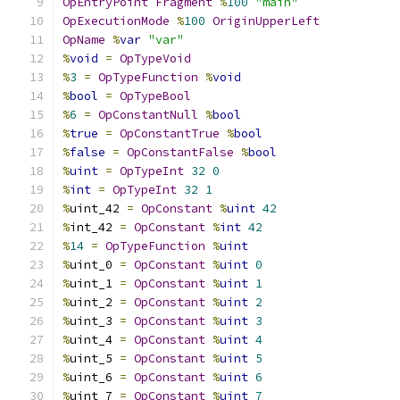
OpEntryPoint
Fragment
%
100
"main"
OpExecutionMode
%
100
OriginUpperLeft
OpName
%
var
"var"
%
void
=
OpTypeVoid
%
3
=
OpTypeFunction
%
void
%
bool
=
OpTypeBool
%
6
=
OpConstantNull
%
bool
%
true
=
OpConstantTrue
%
bool
%
false
=
OpConstantFalse
%
bool
%
uint
=
OpTypeInt
32
0
%
int
=
OpTypeInt
32
1
%
uint_42 
=
OpConstant
%
uint
42
%
int_42 
=
OpConstant
%
int
42
%
14
=
OpTypeFunction
%
uint
%
uint_0 
=
OpConstant
%
uint
0
%
uint_1 
=
OpConstant
%
uint
1
%
uint_2 
=
OpConstant
%
uint
2
%
uint_3 
=
OpConstant
%
uint
3
%
uint_4 
=
OpConstant
%
uint
4
%
uint_5 
=
OpConstant
%
uint
5
%
uint_6 
=
OpConstant
%
uint
6
%
uint_7 
=
OpConstant
%
uint
7