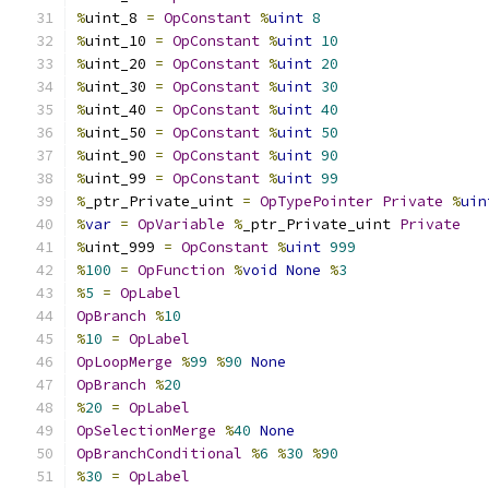
%
uint_8 
=
OpConstant
%
uint
8
%
uint_10 
=
OpConstant
%
uint
10
%
uint_20 
=
OpConstant
%
uint
20
%
uint_30 
=
OpConstant
%
uint
30
%
uint_40 
=
OpConstant
%
uint
40
%
uint_50 
=
OpConstant
%
uint
50
%
uint_90 
=
OpConstant
%
uint
90
%
uint_99 
=
OpConstant
%
uint
99
%
_ptr_Private_uint 
=
OpTypePointer
Private
%
uin
%
var
=
OpVariable
%
_ptr_Private_uint 
Private
%
uint_999 
=
OpConstant
%
uint
999
%
100
=
OpFunction
%
void
None
%
3
%
5
=
OpLabel
OpBranch
%
10
%
10
=
OpLabel
OpLoopMerge
%
99
%
90
None
OpBranch
%
20
%
20
=
OpLabel
OpSelectionMerge
%
40
None
OpBranchConditional
%
6
%
30
%
90
%
30
=
OpLabel