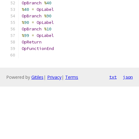
OpBranch
%
40
%
40
=
OpLabel
OpBranch
%
90
%
90
=
OpLabel
OpBranch
%
10
%
99
=
OpLabel
OpReturn
OpFunctionEnd
Powered by
Gitiles
|
Privacy
|
Terms
txt
json