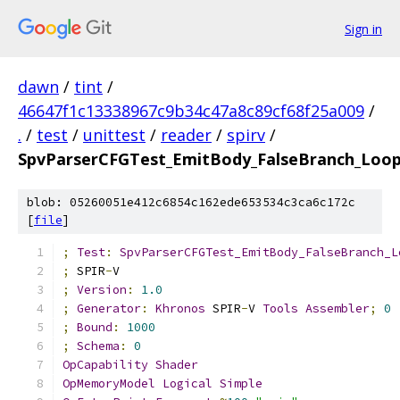
Sign in
dawn
/
tint
/
46647f1c13338967c9b34c47a8c89cf68f25a009
/
.
/
test
/
unittest
/
reader
/
spirv
/
SpvParserCFGTest_EmitBody_FalseBranch_Loo
blob: 05260051e412c6854c162ede653534c3ca6c172c
[
file
]
;
Test
:
SpvParserCFGTest_EmitBody_FalseBranch_L
;
 SPIR
-
V
;
Version
:
1.0
;
Generator
:
Khronos
 SPIR
-
V 
Tools
Assembler
;
0
;
Bound
:
1000
;
Schema
:
0
OpCapability
Shader
OpMemoryModel
Logical
Simple