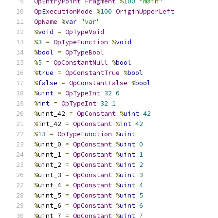
OpEntryPoint
Fragment
%
100
"main"
OpExecutionMode
%
100
OriginUpperLeft
OpName
%
var
"var"
%
void
=
OpTypeVoid
%
3
=
OpTypeFunction
%
void
%
bool
=
OpTypeBool
%
5
=
OpConstantNull
%
bool
%
true
=
OpConstantTrue
%
bool
%
false
=
OpConstantFalse
%
bool
%
uint
=
OpTypeInt
32
0
%
int
=
OpTypeInt
32
1
%
uint_42 
=
OpConstant
%
uint
42
%
int_42 
=
OpConstant
%
int
42
%
13
=
OpTypeFunction
%
uint
%
uint_0 
=
OpConstant
%
uint
0
%
uint_1 
=
OpConstant
%
uint
1
%
uint_2 
=
OpConstant
%
uint
2
%
uint_3 
=
OpConstant
%
uint
3
%
uint_4 
=
OpConstant
%
uint
4
%
uint_5 
=
OpConstant
%
uint
5
%
uint_6 
=
OpConstant
%
uint
6
%
uint_7 
=
OpConstant
%
uint
7