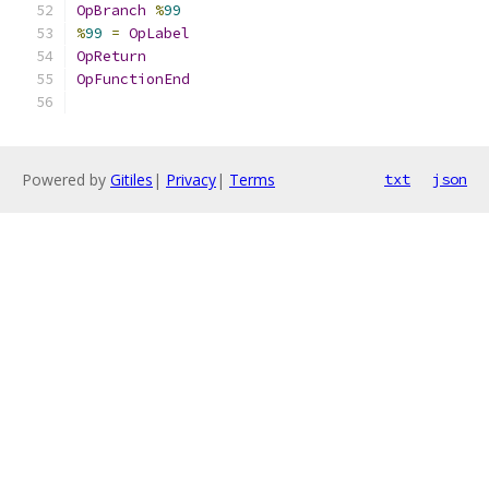
OpBranch
%
99
%
99
=
OpLabel
OpReturn
OpFunctionEnd
Powered by
Gitiles
|
Privacy
|
Terms
txt
json