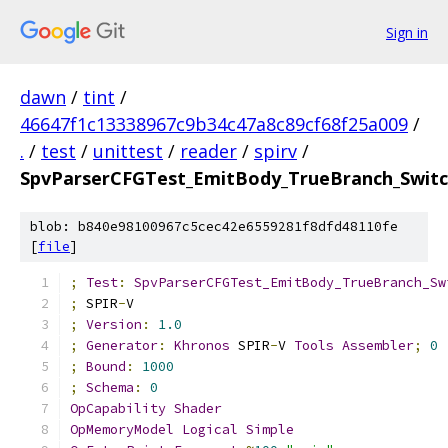
Sign in
dawn
/
tint
/
46647f1c13338967c9b34c47a8c89cf68f25a009
/
.
/
test
/
unittest
/
reader
/
spirv
/
SpvParserCFGTest_EmitBody_TrueBranch_Swit
blob: b840e98100967c5cec42e6559281f8dfd48110fe
[
file
]
;
Test
:
SpvParserCFGTest_EmitBody_TrueBranch_Sw
;
 SPIR
-
V
;
Version
:
1.0
;
Generator
:
Khronos
 SPIR
-
V 
Tools
Assembler
;
0
;
Bound
:
1000
;
Schema
:
0
OpCapability
Shader
OpMemoryModel
Logical
Simple