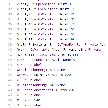
%
uint_8 
=
OpConstant
%
uint
8
%
uint_10 
=
OpConstant
%
uint
10
%
uint_20 
=
OpConstant
%
uint
20
%
uint_30 
=
OpConstant
%
uint
30
%
uint_40 
=
OpConstant
%
uint
40
%
uint_50 
=
OpConstant
%
uint
50
%
uint_90 
=
OpConstant
%
uint
90
%
uint_99 
=
OpConstant
%
uint
99
%
_ptr_Private_uint 
=
OpTypePointer
Private
%
uin
%
var
=
OpVariable
%
_ptr_Private_uint 
Private
%
uint_999 
=
OpConstant
%
uint
999
%
100
=
OpFunction
%
void
None
%
3
%
10
=
OpLabel
OpSelectionMerge
%
99
None
OpSwitch
%
uint_20 
%
99
20
%
20
%
20
=
OpLabel
OpSelectionMerge
%
40
None
OpBranchConditional
%
5
%
99
%
30
%
30
=
OpLabel
OpBranch
%
40
%
40
=
OpLabel