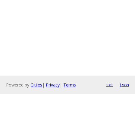
Powered by
Gitiles
|
Privacy
|
Terms
txt
json