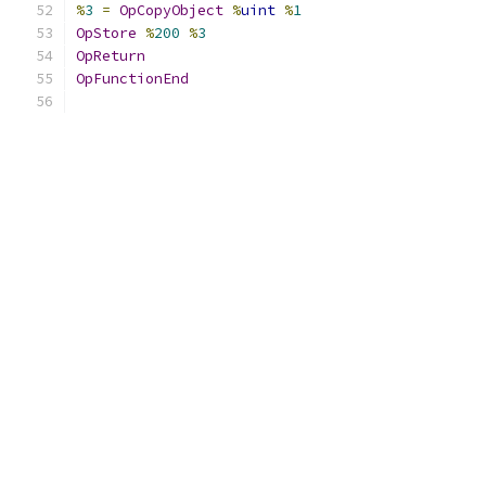
%
3
=
OpCopyObject
%
uint
%
1
OpStore
%
200
%
3
OpReturn
OpFunctionEnd