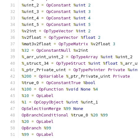
%
uint_2 
=
OpConstant
%
uint
2
%
uint_3 
=
OpConstant
%
uint
3
%
uint_4 
=
OpConstant
%
uint
4
%
uint_5 
=
OpConstant
%
uint
5
%
v2int 
=
OpTypeVector
%
int
2
%
v2float 
=
OpTypeVector
%
float
2
%
mat3v2float 
=
OpTypeMatrix
%
v2float 
3
%
32
=
OpConstantNull
%
v2int
%
_arr_uint_uint_2 
=
OpTypeArray
%
uint
%
uint_2
%
_struct_34 
=
OpTypeStruct
%
uint
%
float
%
_arr_u
%
_ptr_Private_uint 
=
OpTypePointer
Private
%
uin
%
200
=
OpVariable
%
_ptr_Private_uint 
Private
%
true_0 
=
OpConstantTrue
%
bool
%
100
=
OpFunction
%
void
None
%
4
%
10
=
OpLabel
%
1
=
OpCopyObject
%
uint
%
uint_1
OpSelectionMerge
%
99
None
OpBranchConditional
%
true_0 
%
20
%
99
%
20
=
OpLabel
OpBranch
%
99
%
99
=
OpLabel