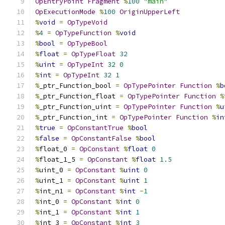
OpEntryPoint
Fragment
%
100
"main"
OpExecutionMode
%
100
OriginUpperLeft
%
void
=
OpTypeVoid
%
4
=
OpTypeFunction
%
void
%
bool
=
OpTypeBool
%
float
=
OpTypeFloat
32
%
uint
=
OpTypeInt
32
0
%
int
=
OpTypeInt
32
1
%
_ptr_Function_bool 
=
OpTypePointer
Function
%
b
%
_ptr_Function_float 
=
OpTypePointer
Function
%
%
_ptr_Function_uint 
=
OpTypePointer
Function
%
u
%
_ptr_Function_int 
=
OpTypePointer
Function
%
in
%
true
=
OpConstantTrue
%
bool
%
false
=
OpConstantFalse
%
bool
%
float_0 
=
OpConstant
%
float
0
%
float_1_5 
=
OpConstant
%
float
1.5
%
uint_0 
=
OpConstant
%
uint
0
%
uint_1 
=
OpConstant
%
uint
1
%
int_n1 
=
OpConstant
%
int
-
1
%
int_0 
=
OpConstant
%
int
0
%
int_1 
=
OpConstant
%
int
1
%
int_3 
=
OpConstant
%
int
3