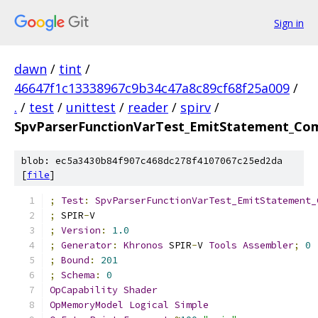
Sign in
dawn
/
tint
/
46647f1c13338967c9b34c47a8c89cf68f25a009
/
.
/
test
/
unittest
/
reader
/
spirv
/
SpvParserFunctionVarTest_EmitStatement_Comb
blob: ec5a3430b84f907c468dc278f4107067c25ed2da
[
file
]
;
Test
:
SpvParserFunctionVarTest_EmitStatement_
;
 SPIR
-
V
;
Version
:
1.0
;
Generator
:
Khronos
 SPIR
-
V 
Tools
Assembler
;
0
;
Bound
:
201
;
Schema
:
0
OpCapability
Shader
OpMemoryModel
Logical
Simple