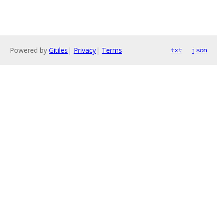
Powered by
Gitiles
|
Privacy
|
Terms
txt
json