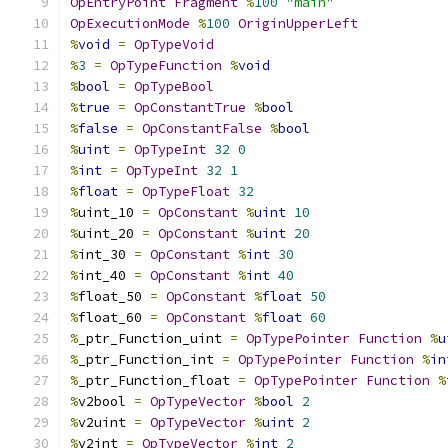
OpEntryPoint
Fragment
%
100
"main"
OpExecutionMode
%
100
OriginUpperLeft
%
void
=
OpTypeVoid
%
3
=
OpTypeFunction
%
void
%
bool
=
OpTypeBool
%
true
=
OpConstantTrue
%
bool
%
false
=
OpConstantFalse
%
bool
%
uint
=
OpTypeInt
32
0
%
int
=
OpTypeInt
32
1
%
float
=
OpTypeFloat
32
%
uint_10 
=
OpConstant
%
uint
10
%
uint_20 
=
OpConstant
%
uint
20
%
int_30 
=
OpConstant
%
int
30
%
int_40 
=
OpConstant
%
int
40
%
float_50 
=
OpConstant
%
float
50
%
float_60 
=
OpConstant
%
float
60
%
_ptr_Function_uint 
=
OpTypePointer
Function
%
u
%
_ptr_Function_int 
=
OpTypePointer
Function
%
in
%
_ptr_Function_float 
=
OpTypePointer
Function
%
%
v2bool 
=
OpTypeVector
%
bool
2
%
v2uint 
=
OpTypeVector
%
uint
2
%
v2int 
=
OpTypeVector
%
int
2