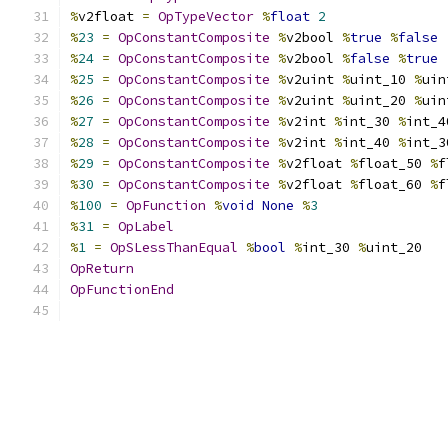
%
v2float 
=
OpTypeVector
%
float
2
%
23
=
OpConstantComposite
%
v2bool 
%
true
%
false
%
24
=
OpConstantComposite
%
v2bool 
%
false
%
true
%
25
=
OpConstantComposite
%
v2uint 
%
uint_10 
%
uin
%
26
=
OpConstantComposite
%
v2uint 
%
uint_20 
%
uin
%
27
=
OpConstantComposite
%
v2int 
%
int_30 
%
int_4
%
28
=
OpConstantComposite
%
v2int 
%
int_40 
%
int_3
%
29
=
OpConstantComposite
%
v2float 
%
float_50 
%
f
%
30
=
OpConstantComposite
%
v2float 
%
float_60 
%
f
%
100
=
OpFunction
%
void
None
%
3
%
31
=
OpLabel
%
1
=
OpSLessThanEqual
%
bool
%
int_30 
%
uint_20
OpReturn
OpFunctionEnd