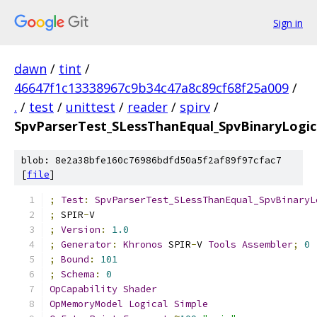
Sign in
dawn
/
tint
/
46647f1c13338967c9b34c47a8c89cf68f25a009
/
.
/
test
/
unittest
/
reader
/
spirv
/
SpvParserTest_SLessThanEqual_SpvBinaryLogic
blob: 8e2a38bfe160c76986bdfd50a5f2af89f97cfac7
[
file
]
;
Test
:
SpvParserTest_SLessThanEqual_SpvBinaryL
;
 SPIR
-
V
;
Version
:
1.0
;
Generator
:
Khronos
 SPIR
-
V 
Tools
Assembler
;
0
;
Bound
:
101
;
Schema
:
0
OpCapability
Shader
OpMemoryModel
Logical
Simple