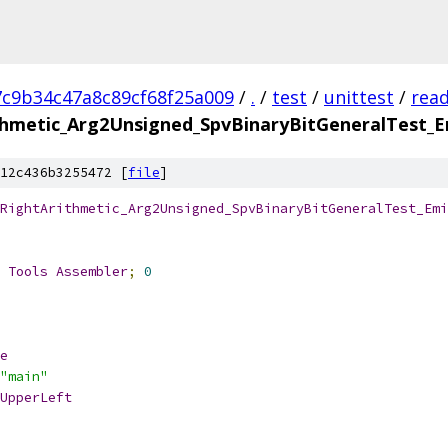
7c9b34c47a8c89cf68f25a009
/
.
/
test
/
unittest
/
rea
thmetic_Arg2Unsigned_SpvBinaryBitGeneralTest_E
12c436b3255472 [
file
]
RightArithmetic_Arg2Unsigned_SpvBinaryBitGeneralTest_Emi
 
Tools
Assembler
;
0
e
"main"
UpperLeft