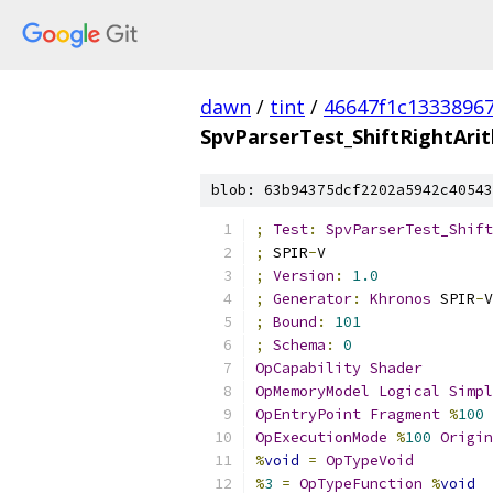
dawn
/
tint
/
46647f1c1333896
SpvParserTest_ShiftRightAri
blob: 63b94375dcf2202a5942c40543
;
Test
:
SpvParserTest_Shift
;
 SPIR
-
V
;
Version
:
1.0
;
Generator
:
Khronos
 SPIR
-
V
;
Bound
:
101
;
Schema
:
0
OpCapability
Shader
OpMemoryModel
Logical
Simpl
OpEntryPoint
Fragment
%
100
OpExecutionMode
%
100
Origin
%
void
=
OpTypeVoid
%
3
=
OpTypeFunction
%
void