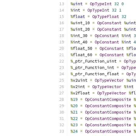
%
uint
=
OpTypeInt
32
0
%
int
=
OpTypeInt
32
1
%
float
=
OpTypeFloat
32
%
uint_10 
=
OpConstant
%
uint
%
uint_20 
=
OpConstant
%
uint
%
int_30 
=
OpConstant
%
int
3
%
int_40 
=
OpConstant
%
int
4
%
float_50 
=
OpConstant
%
flo
%
float_60 
=
OpConstant
%
flo
%
_ptr_Function_uint 
=
OpTyp
%
_ptr_Function_int 
=
OpType
%
_ptr_Function_float 
=
OpTy
%
v2uint 
=
OpTypeVector
%
uin
%
v2int 
=
OpTypeVector
%
int
%
v2float 
=
OpTypeVector
%
fl
%
19
=
OpConstantComposite
%
%
20
=
OpConstantComposite
%
%
21
=
OpConstantComposite
%
%
22
=
OpConstantComposite
%
%
23
=
OpConstantComposite
%
%
24
=
OpConstantComposite
%