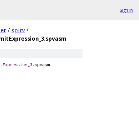
Sign in
der
/
spirv
/
mitExpression_3.spvasm
tExpression_3
.
spvasm