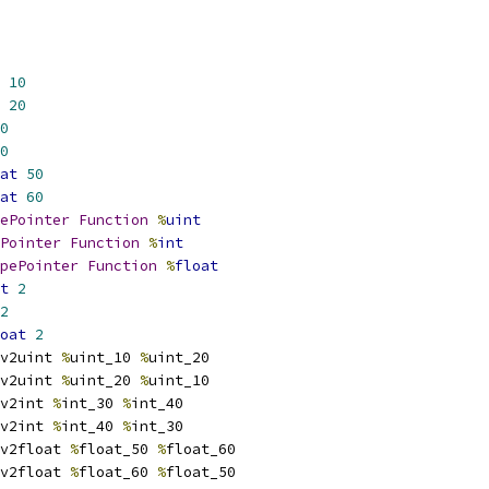
10
20
0
0
at
50
at
60
ePointer
Function
%
uint
Pointer
Function
%
int
pePointer
Function
%
float
t
2
2
oat
2
v2uint 
%
uint_10 
%
uint_20
v2uint 
%
uint_20 
%
uint_10
v2int 
%
int_30 
%
int_40
v2int 
%
int_40 
%
int_30
v2float 
%
float_50 
%
float_60
v2float 
%
float_60 
%
float_50