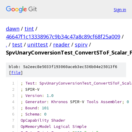
Sign in
dawn
/
tint
/
46647f1c13338967c9b34c47a8c89cf68f25a009
/
.
/
test
/
unittest
/
reader
/
spirv
/
SpvUnaryConversionTest_ConvertSToF_Scalar_
blob: 5a2eec8e5033f193060aceb3ec536b04e25013f6
[
file
]
;
Test
:
SpvUnaryConversionTest_ConvertSToF_Scal
;
 SPIR
-
V
;
Version
:
1.0
;
Generator
:
Khronos
 SPIR
-
V 
Tools
Assembler
;
0
;
Bound
:
101
;
Schema
:
0
OpCapability
Shader
OpMemoryModel
Logical
Simple