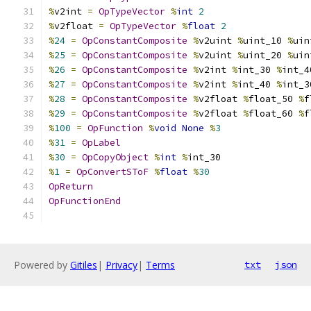
%
v2int 
=
OpTypeVector
%
int
2
%
v2float 
=
OpTypeVector
%
float
2
%
24
=
OpConstantComposite
%
v2uint 
%
uint_10 
%
uin
%
25
=
OpConstantComposite
%
v2uint 
%
uint_20 
%
uin
%
26
=
OpConstantComposite
%
v2int 
%
int_30 
%
int_4
%
27
=
OpConstantComposite
%
v2int 
%
int_40 
%
int_3
%
28
=
OpConstantComposite
%
v2float 
%
float_50 
%
f
%
29
=
OpConstantComposite
%
v2float 
%
float_60 
%
f
%
100
=
OpFunction
%
void
None
%
3
%
31
=
OpLabel
%
30
=
OpCopyObject
%
int
%
int_30
%
1
=
OpConvertSToF
%
float
%
30
OpReturn
OpFunctionEnd
Powered by
Gitiles
|
Privacy
|
Terms
txt
json