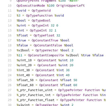
OpEntryPoint
Fragment
%
100
"main"
OpExecutionMode
%
100
OriginUpperLeft
%
void
=
OpTypeVoid
%
3
=
OpTypeFunction
%
void
%
bool
=
OpTypeBool
%
uint
=
OpTypeInt
32
0
%
int
=
OpTypeInt
32
1
%
float
=
OpTypeFloat
32
%
true
=
OpConstantTrue
%
bool
%
false
=
OpConstantFalse
%
bool
%
v2bool 
=
OpTypeVector
%
bool
2
%
11
=
OpConstantComposite
%
v2bool 
%
true
%
false
%
uint_10 
=
OpConstant
%
uint
10
%
uint_20 
=
OpConstant
%
uint
20
%
int_30 
=
OpConstant
%
int
30
%
int_40 
=
OpConstant
%
int
40
%
float_50 
=
OpConstant
%
float
50
%
float_60 
=
OpConstant
%
float
60
%
_ptr_Function_uint 
=
OpTypePointer
Function
%
u
%
_ptr_Function_int 
=
OpTypePointer
Function
%
in
%
_ptr_Function_float 
=
OpTypePointer
Function
%
%
v2uint 
=
OpTypeVector
%
uint
2