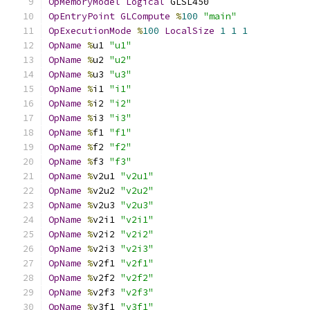
OpMemoryModel
Logical
 GLSL450
OpEntryPoint
GLCompute
%
100
"main"
OpExecutionMode
%
100
LocalSize
1
1
1
OpName
%
u1 
"u1"
OpName
%
u2 
"u2"
OpName
%
u3 
"u3"
OpName
%
i1 
"i1"
OpName
%
i2 
"i2"
OpName
%
i3 
"i3"
OpName
%
f1 
"f1"
OpName
%
f2 
"f2"
OpName
%
f3 
"f3"
OpName
%
v2u1 
"v2u1"
OpName
%
v2u2 
"v2u2"
OpName
%
v2u3 
"v2u3"
OpName
%
v2i1 
"v2i1"
OpName
%
v2i2 
"v2i2"
OpName
%
v2i3 
"v2i3"
OpName
%
v2f1 
"v2f1"
OpName
%
v2f2 
"v2f2"
OpName
%
v2f3 
"v2f3"
OpName
%
v3f1 
"v3f1"