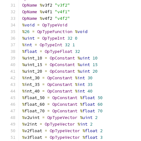
OpName
%
v3f2 
"v3f2"
OpName
%
v4f1 
"v4f1"
OpName
%
v4f2 
"v4f2"
%
void
=
OpTypeVoid
%
26
=
OpTypeFunction
%
void
%
uint
=
OpTypeInt
32
0
%
int
=
OpTypeInt
32
1
%
float
=
OpTypeFloat
32
%
uint_10 
=
OpConstant
%
uint
10
%
uint_15 
=
OpConstant
%
uint
15
%
uint_20 
=
OpConstant
%
uint
20
%
int_30 
=
OpConstant
%
int
30
%
int_35 
=
OpConstant
%
int
35
%
int_40 
=
OpConstant
%
int
40
%
float_50 
=
OpConstant
%
float
50
%
float_60 
=
OpConstant
%
float
60
%
float_70 
=
OpConstant
%
float
70
%
v2uint 
=
OpTypeVector
%
uint
2
%
v2int 
=
OpTypeVector
%
int
2
%
v2float 
=
OpTypeVector
%
float
2
%
v3float 
=
OpTypeVector
%
float
3