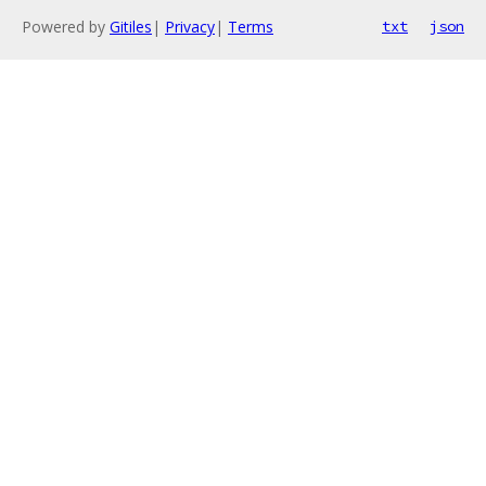
Powered by
Gitiles
|
Privacy
|
Terms
txt
json