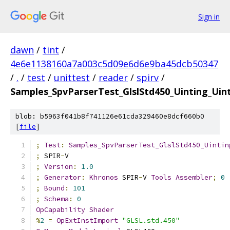
Sign in
dawn
/
tint
/
4e6e1138160a7a003c5d09e6d6e9ba45dcb50347
/
.
/
test
/
unittest
/
reader
/
spirv
/
Samples_SpvParserTest_GlslStd450_Uinting_Uin
blob: b5963f041b8f741126e61cda329460e8dcf660b0
[
file
]
;
Test
:
Samples_SpvParserTest_GlslStd450_Uintin
;
 SPIR
-
V
;
Version
:
1.0
;
Generator
:
Khronos
 SPIR
-
V 
Tools
Assembler
;
0
;
Bound
:
101
;
Schema
:
0
OpCapability
Shader
%
2
=
OpExtInstImport
"GLSL.std.450"