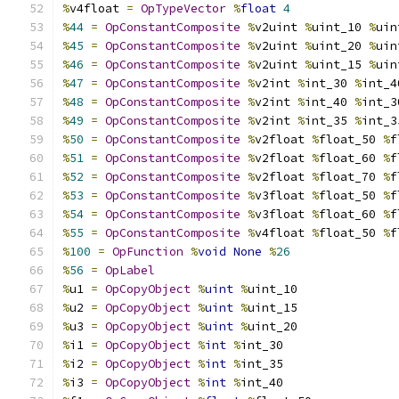
%
v4float 
=
OpTypeVector
%
float
4
%
44
=
OpConstantComposite
%
v2uint 
%
uint_10 
%
uin
%
45
=
OpConstantComposite
%
v2uint 
%
uint_20 
%
uin
%
46
=
OpConstantComposite
%
v2uint 
%
uint_15 
%
uin
%
47
=
OpConstantComposite
%
v2int 
%
int_30 
%
int_4
%
48
=
OpConstantComposite
%
v2int 
%
int_40 
%
int_3
%
49
=
OpConstantComposite
%
v2int 
%
int_35 
%
int_3
%
50
=
OpConstantComposite
%
v2float 
%
float_50 
%
f
%
51
=
OpConstantComposite
%
v2float 
%
float_60 
%
f
%
52
=
OpConstantComposite
%
v2float 
%
float_70 
%
f
%
53
=
OpConstantComposite
%
v3float 
%
float_50 
%
f
%
54
=
OpConstantComposite
%
v3float 
%
float_60 
%
f
%
55
=
OpConstantComposite
%
v4float 
%
float_50 
%
f
%
100
=
OpFunction
%
void
None
%
26
%
56
=
OpLabel
%
u1 
=
OpCopyObject
%
uint
%
uint_10
%
u2 
=
OpCopyObject
%
uint
%
uint_15
%
u3 
=
OpCopyObject
%
uint
%
uint_20
%
i1 
=
OpCopyObject
%
int
%
int_30
%
i2 
=
OpCopyObject
%
int
%
int_35
%
i3 
=
OpCopyObject
%
int
%
int_40