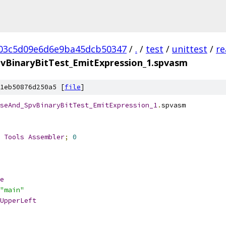
03c5d09e6d6e9ba45dcb50347
/
.
/
test
/
unittest
/
re
vBinaryBitTest_EmitExpression_1.spvasm
1eb50876d250a5 [
file
]
seAnd_SpvBinaryBitTest_EmitExpression_1
.
spvasm
 
Tools
Assembler
;
0
e
"main"
UpperLeft