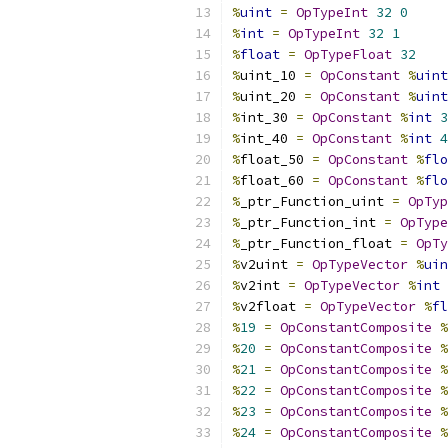
%
uint
=
OpTypeInt
32
0
%
int
=
OpTypeInt
32
1
%
float
=
OpTypeFloat
32
%
uint_10 
=
OpConstant
%
uint
%
uint_20 
=
OpConstant
%
uint
%
int_30 
=
OpConstant
%
int
3
%
int_40 
=
OpConstant
%
int
4
%
float_50 
=
OpConstant
%
flo
%
float_60 
=
OpConstant
%
flo
%
_ptr_Function_uint 
=
OpTyp
%
_ptr_Function_int 
=
OpType
%
_ptr_Function_float 
=
OpTy
%
v2uint 
=
OpTypeVector
%
uin
%
v2int 
=
OpTypeVector
%
int
%
v2float 
=
OpTypeVector
%
fl
%
19
=
OpConstantComposite
%
%
20
=
OpConstantComposite
%
%
21
=
OpConstantComposite
%
%
22
=
OpConstantComposite
%
%
23
=
OpConstantComposite
%
%
24
=
OpConstantComposite
%