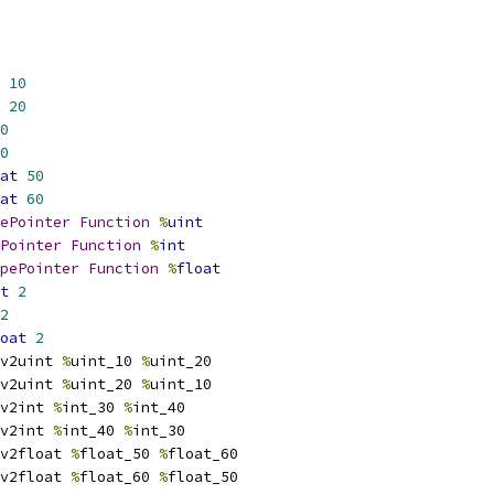
10
20
0
0
at
50
at
60
ePointer
Function
%
uint
Pointer
Function
%
int
pePointer
Function
%
float
t
2
2
oat
2
v2uint 
%
uint_10 
%
uint_20
v2uint 
%
uint_20 
%
uint_10
v2int 
%
int_30 
%
int_40
v2int 
%
int_40 
%
int_30
v2float 
%
float_50 
%
float_60
v2float 
%
float_60 
%
float_50