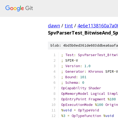
dawn
/
tint
/
4e6e1138160a7a0
SpvParserTest_BitwiseAnd_Sp
blob: 4bd5b0ed361de603ddbea6aafa
;
Test
:
SpvParserTest_Bitwi
;
 SPIR
-
V
;
Version
:
1.0
;
Generator
:
Khronos
 SPIR
-
V
;
Bound
:
101
;
Schema
:
0
OpCapability
Shader
OpMemoryModel
Logical
Simpl
OpEntryPoint
Fragment
%
100
OpExecutionMode
%
100
Origin
%
void
=
OpTypeVoid
%
3
=
OpTypeFunction
%
void