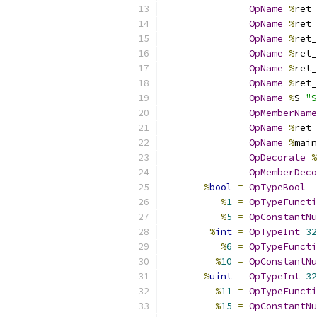
OpName
%
ret_
OpName
%
ret_
OpName
%
ret_
OpName
%
ret_
OpName
%
ret_
OpName
%
ret_
OpName
%
S 
"S
OpMemberName
OpName
%
ret_
OpName
%
main
OpDecorate
%
OpMemberDeco
%
bool
=
OpTypeBool
%
1
=
OpTypeFuncti
%
5
=
OpConstantNu
%
int
=
OpTypeInt
32
%
6
=
OpTypeFuncti
%
10
=
OpConstantNu
%
uint
=
OpTypeInt
32
%
11
=
OpTypeFuncti
%
15
=
OpConstantNu