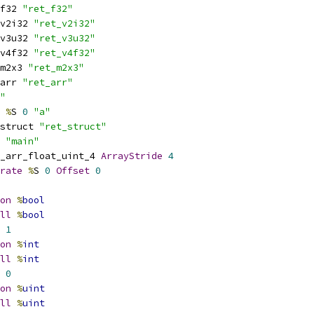
f32 
"ret_f32"
v2i32 
"ret_v2i32"
v3u32 
"ret_v3u32"
v4f32 
"ret_v4f32"
m2x3 
"ret_m2x3"
arr 
"ret_arr"
"
%
S 
0
"a"
struct 
"ret_struct"
 
"main"
_arr_float_uint_4 
ArrayStride
4
rate
%
S 
0
Offset
0
on
%
bool
ll
%
bool
1
on
%
int
ll
%
int
0
on
%
uint
ll
%
uint