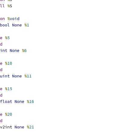
ll
%
S
on
%
void
bool
None
%
1
e
%
5
d
int
None
%
6
e
%
10
d
uint
None
%
11
e
%
15
d
float
None
%
16
e
%
20
d
v2int 
None
%
21