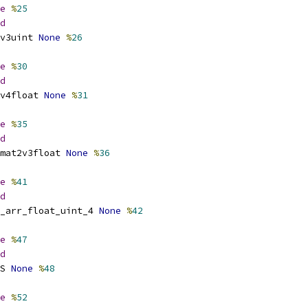
e
%
25
d
v3uint 
None
%
26
e
%
30
d
v4float 
None
%
31
e
%
35
d
mat2v3float 
None
%
36
e
%
41
d
_arr_float_uint_4 
None
%
42
e
%
47
d
S 
None
%
48
e
%
52