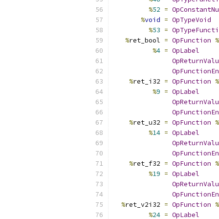
%
52
=
OpConstantNu
%
void
=
OpTypeVoid
%
53
=
OpTypeFuncti
%
ret_bool 
=
OpFunction
%
%
4
=
OpLabel
OpReturnValu
OpFunctionEn
%
ret_i32 
=
OpFunction
%
%
9
=
OpLabel
OpReturnValu
OpFunctionEn
%
ret_u32 
=
OpFunction
%
%
14
=
OpLabel
OpReturnValu
OpFunctionEn
%
ret_f32 
=
OpFunction
%
%
19
=
OpLabel
OpReturnValu
OpFunctionEn
%
ret_v2i32 
=
OpFunction
%
%
24
=
OpLabel