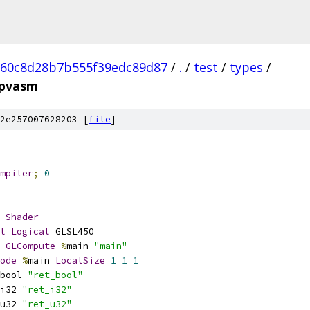
560c8d28b7b555f39edc89d87
/
.
/
test
/
types
/
spvasm
2e257007628203 [
file
]
mpiler
;
0
Shader
l
Logical
 GLSL450
GLCompute
%
main 
"main"
ode
%
main 
LocalSize
1
1
1
bool 
"ret_bool"
i32 
"ret_i32"
u32 
"ret_u32"