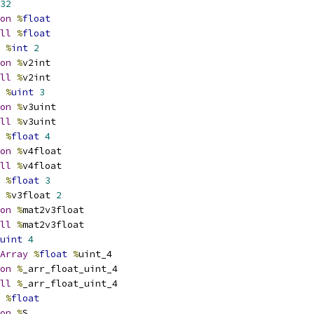
32
on
%
float
ll
%
float
%
int
2
on
%
v2int
ll
%
v2int
%
uint
3
on
%
v3uint
ll
%
v3uint
%
float
4
on
%
v4float
ll
%
v4float
%
float
3
%
v3float 
2
on
%
mat2v3float
ll
%
mat2v3float
uint
4
Array
%
float
%
uint_4
on
%
_arr_float_uint_4
ll
%
_arr_float_uint_4
%
float
on
%
S