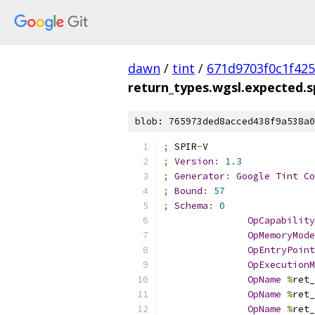
dawn
/
tint
/
671d9703f0c1f42
return_types.wgsl.expected.
blob: 765973ded8acced438f9a538a0
;
 SPIR
-
V
;
Version
:
1.3
;
Generator
:
Google
Tint
Co
;
Bound
:
57
;
Schema
:
0
OpCapability
OpMemoryMode
OpEntryPoint
OpExecutionM
OpName
%
ret_
OpName
%
ret_
OpName
%
ret_