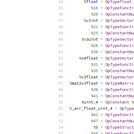
%
float
=
OpTypeFloat
%
16
=
OpTypeFuncti
%
20
=
OpConstantNu
%
v2int 
=
OpTypeVector
%
21
=
OpTypeFuncti
%
25
=
OpConstantNu
%
v3uint 
=
OpTypeVector
%
26
=
OpTypeFuncti
%
30
=
OpConstantNu
%
v4float 
=
OpTypeVector
%
31
=
OpTypeFuncti
%
35
=
OpConstantNu
%
v3float 
=
OpTypeVector
%
mat2v3float 
=
OpTypeMatrix
%
36
=
OpTypeFuncti
%
41
=
OpConstantNu
%
uint_4 
=
OpConstant
%
%
_arr_float_uint_4 
=
OpType
%
42
=
OpTypeFuncti
%
47
=
OpConstantNu
%
S 
=
OpTypeStruct
%
48
=
OpTypeFuncti