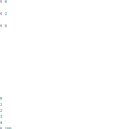
t
0
t
2
t
0
0
1
2
3
4
t
100