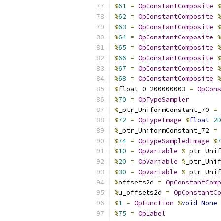
%
61
=
OpConstantComposite
%
%
62
=
OpConstantComposite
%
%
63
=
OpConstantComposite
%
%
64
=
OpConstantComposite
%
%
65
=
OpConstantComposite
%
%
66
=
OpConstantComposite
%
%
67
=
OpConstantComposite
%
%
68
=
OpConstantComposite
%
%
float_0_200000003 
=
OpCons
%
70
=
OpTypeSampler
%
_ptr_UniformConstant_70 
=
%
72
=
OpTypeImage
%
float
2D
%
_ptr_UniformConstant_72 
=
%
74
=
OpTypeSampledImage
%
7
%
10
=
OpVariable
%
_ptr_Unif
%
20
=
OpVariable
%
_ptr_Unif
%
30
=
OpVariable
%
_ptr_Unif
%
offsets2d 
=
OpConstantComp
%
u_offsets2d 
=
OpConstantCo
%
1
=
OpFunction
%
void
None
%
75
=
OpLabel