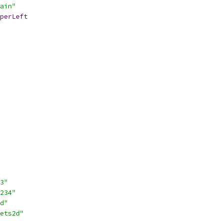
ain"
perLeft
3"
234"
d"
ets2d"