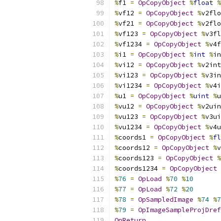
%
f1 
=
OpCopyObject
%
float
%
%
vf12 
=
OpCopyObject
%
v2flo
%
vf21 
=
OpCopyObject
%
v2flo
%
vf123 
=
OpCopyObject
%
v3fl
%
vf1234 
=
OpCopyObject
%
v4f
%
i1 
=
OpCopyObject
%
int
%
in
%
vi12 
=
OpCopyObject
%
v2int
%
vi123 
=
OpCopyObject
%
v3in
%
vi1234 
=
OpCopyObject
%
v4i
%
u1 
=
OpCopyObject
%
uint
%
u
%
vu12 
=
OpCopyObject
%
v2uin
%
vu123 
=
OpCopyObject
%
v3ui
%
vu1234 
=
OpCopyObject
%
v4u
%
coords1 
=
OpCopyObject
%
fl
%
coords12 
=
OpCopyObject
%
v
%
coords123 
=
OpCopyObject
%
%
coords1234 
=
OpCopyObject
%
76
=
OpLoad
%
70
%
10
%
77
=
OpLoad
%
72
%
20
%
78
=
OpSampledImage
%
74
%
7
%
79
=
OpImageSampleProjDref
OpReturn