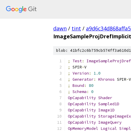
dawn
/
tint
/
a9d6c34d868affa
ImageSampleProjDrefImplici
blob: 41bfc2c6b759cb574ff3a610d1
;
Test
:
ImageSampleProjDref
;
 SPIR
-
V
;
Version
:
1.0
;
Generator
:
Khronos
 SPIR
-
V
;
Bound
:
80
;
Schema
:
0
OpCapability
Shader
OpCapability
Sampled1D
OpCapability
Image1D
OpCapability
StorageImageEx
OpCapability
ImageQuery
OpMemoryModel
Logical
Simpl