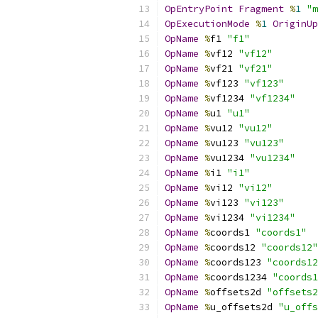
OpEntryPoint
Fragment
%
1
"m
OpExecutionMode
%
1
OriginUp
OpName
%
f1 
"f1"
OpName
%
vf12 
"vf12"
OpName
%
vf21 
"vf21"
OpName
%
vf123 
"vf123"
OpName
%
vf1234 
"vf1234"
OpName
%
u1 
"u1"
OpName
%
vu12 
"vu12"
OpName
%
vu123 
"vu123"
OpName
%
vu1234 
"vu1234"
OpName
%
i1 
"i1"
OpName
%
vi12 
"vi12"
OpName
%
vi123 
"vi123"
OpName
%
vi1234 
"vi1234"
OpName
%
coords1 
"coords1"
OpName
%
coords12 
"coords12"
OpName
%
coords123 
"coords12
OpName
%
coords1234 
"coords1
OpName
%
offsets2d 
"offsets2
OpName
%
u_offsets2d 
"u_offs