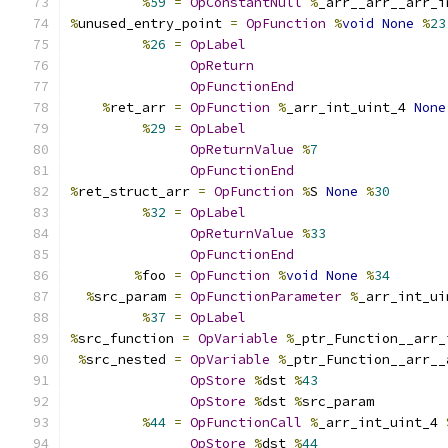
%
59
=
OpConstantNull
%
_arr__arr__arr_i
%
unused_entry_point 
=
OpFunction
%
void
None
%
23
%
26
=
OpLabel
OpReturn
OpFunctionEnd
%
ret_arr 
=
OpFunction
%
_arr_int_uint_4 
None
%
29
=
OpLabel
OpReturnValue
%
7
OpFunctionEnd
%
ret_struct_arr 
=
OpFunction
%
S 
None
%
30
%
32
=
OpLabel
OpReturnValue
%
33
OpFunctionEnd
%
foo 
=
OpFunction
%
void
None
%
34
%
src_param 
=
OpFunctionParameter
%
_arr_int_ui
%
37
=
OpLabel
%
src_function 
=
OpVariable
%
_ptr_Function__arr_
%
src_nested 
=
OpVariable
%
_ptr_Function__arr__
OpStore
%
dst 
%
43
OpStore
%
dst 
%
src_param
%
44
=
OpFunctionCall
%
_arr_int_uint_4 
OpStore
%
dst 
%
44