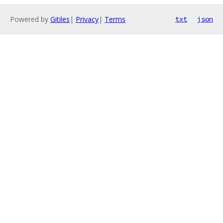
Powered by
Gitiles
|
Privacy
|
Terms
txt
json