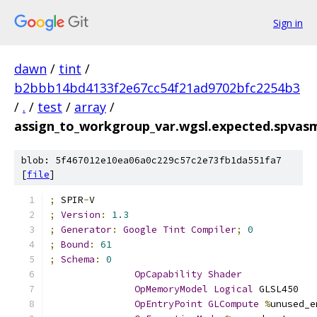
Sign in
dawn
/
tint
/
b2bbb14bd4133f2e67cc54f21ad9702bfc2254b3
/
.
/
test
/
array
/
assign_to_workgroup_var.wgsl.expected.spvas
blob: 5f467012e10ea06a0c229c57c2e73fb1da551fa7
[
file
]
;
 SPIR
-
V
;
Version
:
1.3
;
Generator
:
Google
Tint
Compiler
;
0
;
Bound
:
61
;
Schema
:
0
OpCapability
Shader
OpMemoryModel
Logical
 GLSL450
OpEntryPoint
GLCompute
%
unused_e