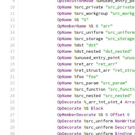
OpExecutionMode
%
unused_entry_po
OpName
%
src_private 
"src_private
OpName
%
src_workgroup 
"src_workg
OpName
%
S 
"S"
OpMemberName
%
S 
0
"arr"
OpName
%
src_uniform 
"src_uniform
OpName
%
src_storage 
"src_storage
OpName
%
dst 
"dst"
OpName
%
dst_nested 
"dst_nested"
OpName
%
unused_entry_point 
"unus
OpName
%
ret_arr 
"ret_arr"
OpName
%
ret_struct_arr 
"ret_stru
OpName
%
foo 
"foo"
OpName
%
src_param 
"src_param"
OpName
%
src_function 
"src_functi
OpName
%
src_nested 
"src_nested"
OpDecorate
%
_arr_int_uint_4 
Arra
OpDecorate
%
S 
Block
OpMemberDecorate
%
S 
0
Offset
0
OpDecorate
%
src_uniform 
NonWrita
OpDecorate
%
src_uniform 
Descript
OpDecorate
%
src_uniform 
Binding