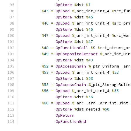
OpStore
%
dst 
%
7
%
45
=
OpLoad
%
_arr_int_uint_4 
%
src_fun
OpStore
%
dst 
%
45
%
46
=
OpLoad
%
_arr_int_uint_4 
%
src_pri
OpStore
%
dst 
%
46
%
47
=
OpLoad
%
_arr_int_uint_4 
%
src_wor
OpStore
%
dst 
%
47
%
48
=
OpFunctionCall
%
S 
%
ret_struct_ar
%
49
=
OpCompositeExtract
%
_arr_int_uin
OpStore
%
dst 
%
49
%
52
=
OpAccessChain
%
_ptr_Uniform__arr
%
53
=
OpLoad
%
_arr_int_uint_4 
%
52
OpStore
%
dst 
%
53
%
55
=
OpAccessChain
%
_ptr_StorageBuffe
%
56
=
OpLoad
%
_arr_int_uint_4 
%
55
OpStore
%
dst 
%
56
%
60
=
OpLoad
%
_arr__arr__arr_int_uint_
OpStore
%
dst_nested 
%
60
OpReturn
OpFunctionEnd