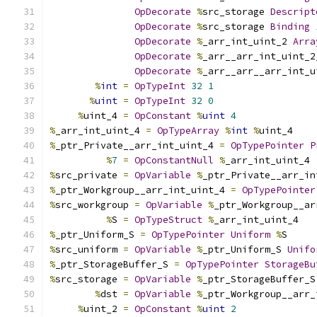
OpDecorate
%
src_storage 
Descript
OpDecorate
%
src_storage 
Binding
OpDecorate
%
_arr_int_uint_2 
Arra
OpDecorate
%
_arr__arr_int_uint_2
OpDecorate
%
_arr__arr__arr_int_u
%
int
=
OpTypeInt
32
1
%
uint
=
OpTypeInt
32
0
%
uint_4 
=
OpConstant
%
uint
4
%
_arr_int_uint_4 
=
OpTypeArray
%
int
%
uint_4
%
_ptr_Private__arr_int_uint_4 
=
OpTypePointer
P
%
7
=
OpConstantNull
%
_arr_int_uint_4
%
src_private 
=
OpVariable
%
_ptr_Private__arr_in
%
_ptr_Workgroup__arr_int_uint_4 
=
OpTypePointer
%
src_workgroup 
=
OpVariable
%
_ptr_Workgroup__ar
%
S 
=
OpTypeStruct
%
_arr_int_uint_4
%
_ptr_Uniform_S 
=
OpTypePointer
Uniform
%
S
%
src_uniform 
=
OpVariable
%
_ptr_Uniform_S 
Unifo
%
_ptr_StorageBuffer_S 
=
OpTypePointer
StorageBu
%
src_storage 
=
OpVariable
%
_ptr_StorageBuffer_S
%
dst 
=
OpVariable
%
_ptr_Workgroup__arr_
%
uint_2 
=
OpConstant
%
uint
2