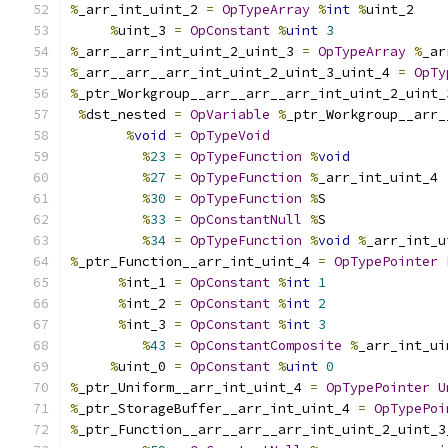
%
_arr_int_uint_2 
=
OpTypeArray
%
int
%
uint_2
%
uint_3 
=
OpConstant
%
uint
3
%
_arr__arr_int_uint_2_uint_3 
=
OpTypeArray
%
_ar
%
_arr__arr__arr_int_uint_2_uint_3_uint_4 
=
OpTy
%
_ptr_Workgroup__arr__arr__arr_int_uint_2_uint_
%
dst_nested 
=
OpVariable
%
_ptr_Workgroup__arr_
%
void
=
OpTypeVoid
%
23
=
OpTypeFunction
%
void
%
27
=
OpTypeFunction
%
_arr_int_uint_4
%
30
=
OpTypeFunction
%
S
%
33
=
OpConstantNull
%
S
%
34
=
OpTypeFunction
%
void
%
_arr_int_u
%
_ptr_Function__arr_int_uint_4 
=
OpTypePointer
%
int_1 
=
OpConstant
%
int
1
%
int_2 
=
OpConstant
%
int
2
%
int_3 
=
OpConstant
%
int
3
%
43
=
OpConstantComposite
%
_arr_int_ui
%
uint_0 
=
OpConstant
%
uint
0
%
_ptr_Uniform__arr_int_uint_4 
=
OpTypePointer
U
%
_ptr_StorageBuffer__arr_int_uint_4 
=
OpTypePoi
%
_ptr_Function__arr__arr__arr_int_uint_2_uint_3