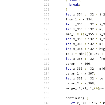
break
;
}
let
 x_354 
:
 i32 
=
 i_2
      from_1 
=
 x_354
;
let
 x_355 
:
 i32 
=
 i_2
let
 x_356 
:
 i32 
=
 m
;
      mid_1 
=
((
x_355 
+
 x_3
let
 x_359 
:
 i32 
=
 i_2
let
 x_360 
:
 i32 
=
 m
;
let
 x_364 
:
 i32 
=
 hig
      to_1 
=
 min
(((
x_359 
+
let
 x_366 
:
 i32 
=
 fro
      param 
=
 x_366
;
let
 x_367 
:
 i32 
=
 mid
      param_1 
=
 x_367
;
let
 x_368 
:
 i32 
=
 to_
      param_2 
=
 x_368
;
      merge_i1_i1_i1_
(&(
par
      continuing 
{
let
 x_370 
:
 i32 
=
 m