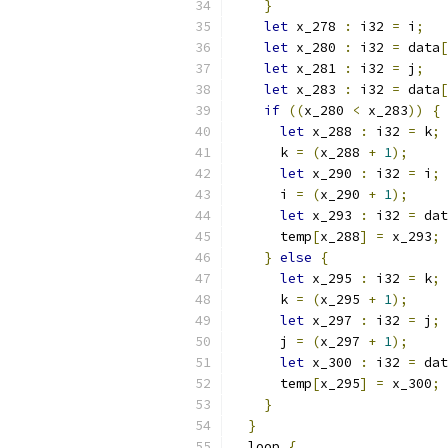
}
let
 x_278 
:
 i32 
=
 i
;
let
 x_280 
:
 i32 
=
 data
[
let
 x_281 
:
 i32 
=
 j
;
let
 x_283 
:
 i32 
=
 data
[
if
((
x_280 
<
 x_283
))
{
let
 x_288 
:
 i32 
=
 k
;
      k 
=
(
x_288 
+
1
);
let
 x_290 
:
 i32 
=
 i
;
      i 
=
(
x_290 
+
1
);
let
 x_293 
:
 i32 
=
 dat
      temp
[
x_288
]
=
 x_293
;
}
else
{
let
 x_295 
:
 i32 
=
 k
;
      k 
=
(
x_295 
+
1
);
let
 x_297 
:
 i32 
=
 j
;
      j 
=
(
x_297 
+
1
);
let
 x_300 
:
 i32 
=
 dat
      temp
[
x_295
]
=
 x_300
;
}
}
  loop 
{