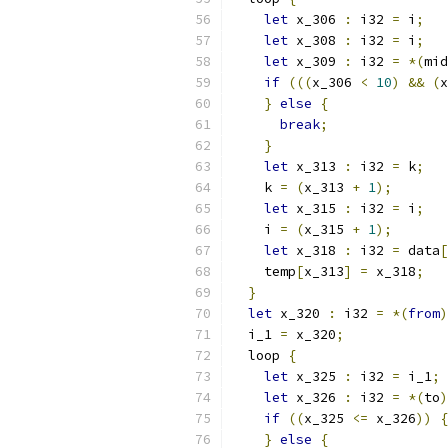
let
 x_306 
:
 i32 
=
 i
;
let
 x_308 
:
 i32 
=
 i
;
let
 x_309 
:
 i32 
=
*(
mid
if
(((
x_306 
<
10
)
&&
(
x
}
else
{
break
;
}
let
 x_313 
:
 i32 
=
 k
;
    k 
=
(
x_313 
+
1
);
let
 x_315 
:
 i32 
=
 i
;
    i 
=
(
x_315 
+
1
);
let
 x_318 
:
 i32 
=
 data
[
    temp
[
x_313
]
=
 x_318
;
}
let
 x_320 
:
 i32 
=
*(
from
)
  i_1 
=
 x_320
;
  loop 
{
let
 x_325 
:
 i32 
=
 i_1
;
let
 x_326 
:
 i32 
=
*(
to
)
if
((
x_325 
<=
 x_326
))
{
}
else
{