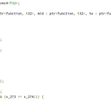
vec4
<f32>
;
tr
<
function
,
 i32
>,
 mid 
:
 ptr
<
function
,
 i32
>,
 to 
:
 ptr
<
fu
;
;
);
;
&
(
x_273 
<=
 x_274
)))
{