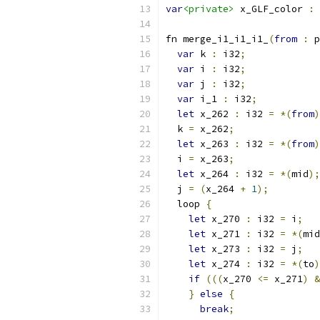
var
<private>
 x_GLF_color 
:
 
fn merge_i1_i1_i1_
(
from
:
 p
var
 k 
:
 i32
;
var
 i 
:
 i32
;
var
 j 
:
 i32
;
var
 i_1 
:
 i32
;
let
 x_262 
:
 i32 
=
*(
from
)
  k 
=
 x_262
;
let
 x_263 
:
 i32 
=
*(
from
)
  i 
=
 x_263
;
let
 x_264 
:
 i32 
=
*(
mid
);
  j 
=
(
x_264 
+
1
);
  loop 
{
let
 x_270 
:
 i32 
=
 i
;
let
 x_271 
:
 i32 
=
*(
mid
let
 x_273 
:
 i32 
=
 j
;
let
 x_274 
:
 i32 
=
*(
to
)
if
(((
x_270 
<=
 x_271
)
&
}
else
{
break
;