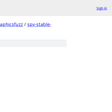
Sign in
aphicsfuzz
/
spv-stable-