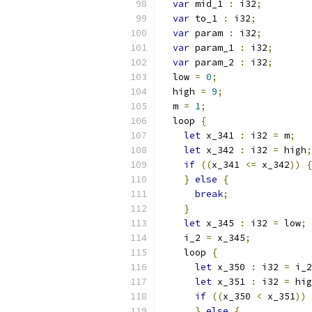
var
 mid_1 
:
 i32
;
var
 to_1 
:
 i32
;
var
 param 
:
 i32
;
var
 param_1 
:
 i32
;
var
 param_2 
:
 i32
;
  low 
=
0
;
  high 
=
9
;
  m 
=
1
;
  loop 
{
let
 x_341 
:
 i32 
=
 m
;
let
 x_342 
:
 i32 
=
 high
;
if
((
x_341 
<=
 x_342
))
{
}
else
{
break
;
}
let
 x_345 
:
 i32 
=
 low
;
    i_2 
=
 x_345
;
    loop 
{
let
 x_350 
:
 i32 
=
 i_2
let
 x_351 
:
 i32 
=
 hig
if
((
x_350 
<
 x_351
))
}
else
{