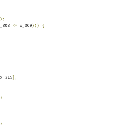
);
_308 
<=
 x_309
)))
{
x_315
];
;
;