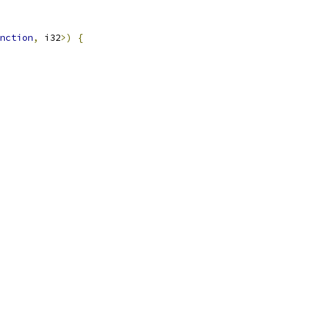
nction
,
 i32
>)
{