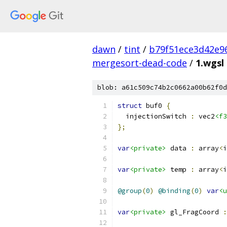
dawn
/
tint
/
b79f51ece3d42e9
mergesort-dead-code
/
1.wgsl
blob: a61c509c74b2c0662a00b62f0d
struct
 buf0 
{
  injectionSwitch 
:
 vec2
<f3
};
var
<private>
 data 
:
 array
<
i
var
<private>
 temp 
:
 array
<
i
@group
(
0
)
@binding
(
0
)
var
<u
var
<private>
 gl_FragCoord 
: