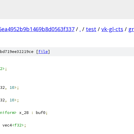
6ea4952b9b1469b8d0563f337
/
.
/
test
/
vk-gl-cts
/
gr
bd719ee32219ce [
file
]
2>
;
32
,
10
>;
32
,
10
>;
niform>
 x_28 
:
 buf0
;
 vec4
<f32>
;