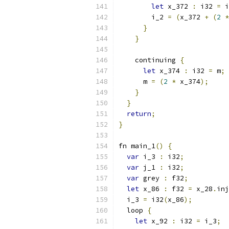
let
 x_372 
:
 i32 
=
 i
        i_2 
=
(
x_372 
+
(
2
*
}
}
    continuing 
{
let
 x_374 
:
 i32 
=
 m
;
      m 
=
(
2
*
 x_374
);
}
}
return
;
}
fn main_1
()
{
var
 i_3 
:
 i32
;
var
 j_1 
:
 i32
;
var
 grey 
:
 f32
;
let
 x_86 
:
 f32 
=
 x_28
.
inj
  i_3 
=
 i32
(
x_86
);
  loop 
{
let
 x_92 
:
 i32 
=
 i_3
;