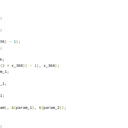
;
;
56
)
-
1
);
;
h
;
(
2
*
 x_360
))
-
1
),
 x_364
);
m_1
;
_1
;
1
;
am
),
&(
param_1
),
&(
param_2
));
;