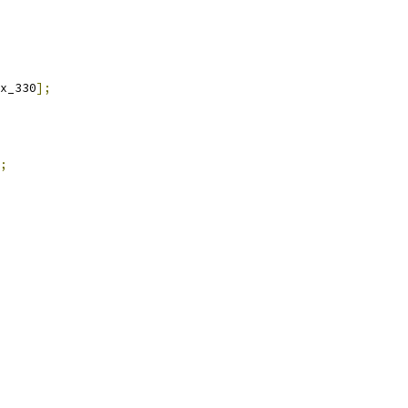
x_330
];
;