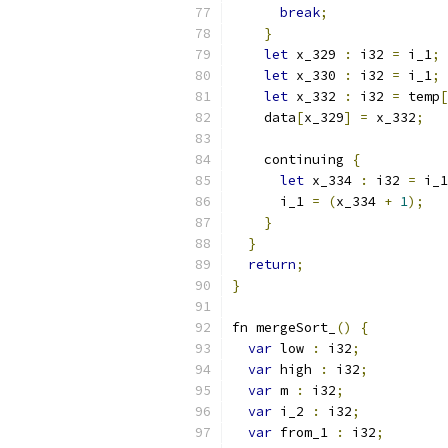
break
;
}
let
 x_329 
:
 i32 
=
 i_1
;
let
 x_330 
:
 i32 
=
 i_1
;
let
 x_332 
:
 i32 
=
 temp
[
    data
[
x_329
]
=
 x_332
;
    continuing 
{
let
 x_334 
:
 i32 
=
 i_1
      i_1 
=
(
x_334 
+
1
);
}
}
return
;
}
fn mergeSort_
()
{
var
 low 
:
 i32
;
var
 high 
:
 i32
;
var
 m 
:
 i32
;
var
 i_2 
:
 i32
;
var
 from_1 
:
 i32
;