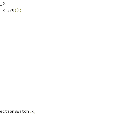
_2
;
 x_370
));
ectionSwitch
.
x
;