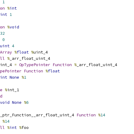
1
on
%
int
int
1
on
%
void
32
0
uint
4
Array
%
float
%
uint_4
ll
%
_arr_float_uint_4
int_4 
=
OpTypePointer
Function
%
_arr_float_uint_4
pePointer
Function
%
float
int
None
%
1
e
%
int_1
d
void
None
%
6
_ptr_Function__arr_float_uint_4 
Function
%
14
 
%
14
ll
%
int
%
foo