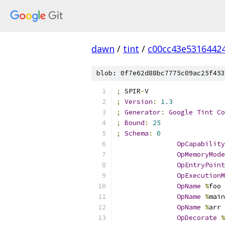
dawn
/
tint
/
c00cc43e5316442
blob: 0f7e62d88bc7775c09ac25f453
;
 SPIR
-
V
;
Version
:
1.3
;
Generator
:
Google
Tint
Co
;
Bound
:
25
;
Schema
:
0
OpCapability
OpMemoryMode
OpEntryPoint
OpExecutionM
OpName
%
foo 
OpName
%
main
OpName
%
arr 
OpDecorate
%