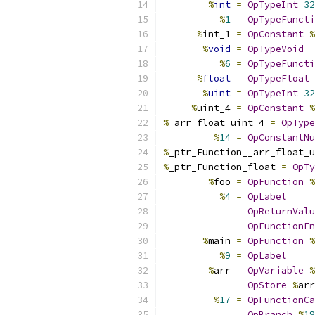
%
int
=
OpTypeInt
32
%
1
=
OpTypeFuncti
%
int_1 
=
OpConstant
%
%
void
=
OpTypeVoid
%
6
=
OpTypeFuncti
%
float
=
OpTypeFloat
%
uint
=
OpTypeInt
32
%
uint_4 
=
OpConstant
%
%
_arr_float_uint_4 
=
OpType
%
14
=
OpConstantNu
%
_ptr_Function__arr_float_u
%
_ptr_Function_float 
=
OpTy
%
foo 
=
OpFunction
%
%
4
=
OpLabel
OpReturnValu
OpFunctionEn
%
main 
=
OpFunction
%
%
9
=
OpLabel
%
arr 
=
OpVariable
%
OpStore
%
arr
%
17
=
OpFunctionCa
OpBranch
%
18