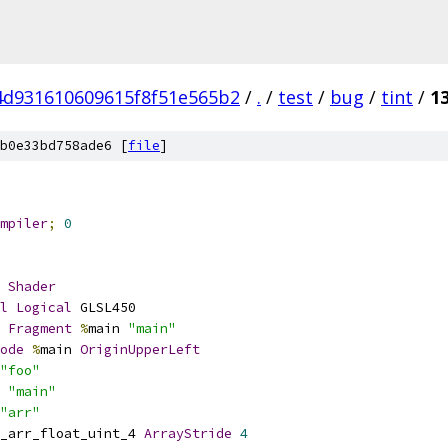
4d931610609615f8f51e565b2
/
.
/
test
/
bug
/
tint
/
1
b0e33bd758ade6 [
file
]
mpiler
;
0
Shader
l
Logical
 GLSL450
Fragment
%
main 
"main"
ode
%
main 
OriginUpperLeft
"foo"
 
"main"
"arr"
_arr_float_uint_4 
ArrayStride
4