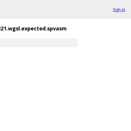
Sign in
321.wgsl.expected.spvasm