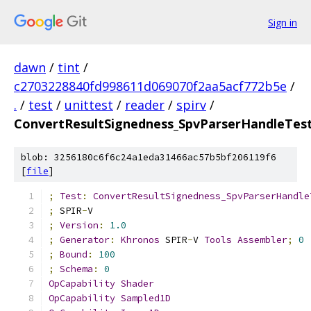
Sign in
dawn
/
tint
/
c2703228840fd998611d069070f2aa5acf772b5e
/
.
/
test
/
unittest
/
reader
/
spirv
/
ConvertResultSignedness_SpvParserHandleTes
blob: 3256180c6f6c24a1eda31466ac57b5bf206119f6
[
file
]
;
Test
:
ConvertResultSignedness_SpvParserHandle
;
 SPIR
-
V
;
Version
:
1.0
;
Generator
:
Khronos
 SPIR
-
V 
Tools
Assembler
;
0
;
Bound
:
100
;
Schema
:
0
OpCapability
Shader
OpCapability
Sampled1D