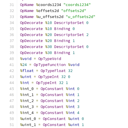
OpName
%
coords1234 
"coords1234"
OpName
%
offsets2d 
"offsets2d"
OpName
%
u_offsets2d 
"u_offsets2d"
OpDecorate
%
10
DescriptorSet
0
OpDecorate
%
10
Binding
0
OpDecorate
%
20
DescriptorSet
2
OpDecorate
%
20
Binding
1
OpDecorate
%
30
DescriptorSet
0
OpDecorate
%
30
Binding
1
%
void
=
OpTypeVoid
%
24
=
OpTypeFunction
%
void
%
float
=
OpTypeFloat
32
%
uint
=
OpTypeInt
32
0
%
int
=
OpTypeInt
32
1
%
int_0 
=
OpConstant
%
int
0
%
int_1 
=
OpConstant
%
int
1
%
int_2 
=
OpConstant
%
int
2
%
int_3 
=
OpConstant
%
int
3
%
int_4 
=
OpConstant
%
int
4
%
uint_0 
=
OpConstant
%
uint
0
%
uint_1 
=
OpConstant
%
uint
1