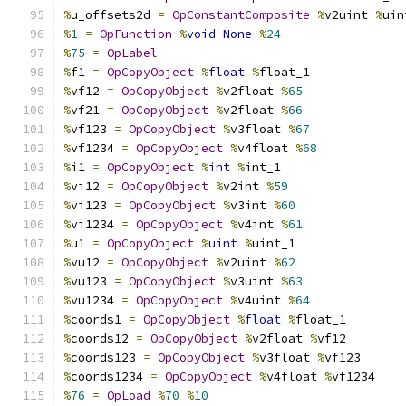
%
u_offsets2d 
=
OpConstantComposite
%
v2uint 
%
uin
%
1
=
OpFunction
%
void
None
%
24
%
75
=
OpLabel
%
f1 
=
OpCopyObject
%
float
%
float_1
%
vf12 
=
OpCopyObject
%
v2float 
%
65
%
vf21 
=
OpCopyObject
%
v2float 
%
66
%
vf123 
=
OpCopyObject
%
v3float 
%
67
%
vf1234 
=
OpCopyObject
%
v4float 
%
68
%
i1 
=
OpCopyObject
%
int
%
int_1
%
vi12 
=
OpCopyObject
%
v2int 
%
59
%
vi123 
=
OpCopyObject
%
v3int 
%
60
%
vi1234 
=
OpCopyObject
%
v4int 
%
61
%
u1 
=
OpCopyObject
%
uint
%
uint_1
%
vu12 
=
OpCopyObject
%
v2uint 
%
62
%
vu123 
=
OpCopyObject
%
v3uint 
%
63
%
vu1234 
=
OpCopyObject
%
v4uint 
%
64
%
coords1 
=
OpCopyObject
%
float
%
float_1
%
coords12 
=
OpCopyObject
%
v2float 
%
vf12
%
coords123 
=
OpCopyObject
%
v3float 
%
vf123
%
coords1234 
=
OpCopyObject
%
v4float 
%
vf1234
%
76
=
OpLoad
%
70
%
10