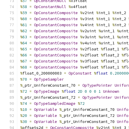
%
57
=
OpConstantNull
%
v3float
%
58
=
OpConstantNull
%
v4float
%
59
=
OpConstantComposite
%
v2int 
%
int_1 
%
int_2
%
60
=
OpConstantComposite
%
v3int 
%
int_1 
%
int_2 
%
61
=
OpConstantComposite
%
v4int 
%
int_1 
%
int_2 
%
62
=
OpConstantComposite
%
v2uint 
%
uint_1 
%
uint
%
63
=
OpConstantComposite
%
v3uint 
%
uint_1 
%
uint
%
64
=
OpConstantComposite
%
v4uint 
%
uint_1 
%
uint
%
65
=
OpConstantComposite
%
v2float 
%
float_1 
%
fl
%
66
=
OpConstantComposite
%
v2float 
%
float_2 
%
fl
%
67
=
OpConstantComposite
%
v3float 
%
float_1 
%
fl
%
68
=
OpConstantComposite
%
v4float 
%
float_1 
%
fl
%
float_0_200000003 
=
OpConstant
%
float
0.200000
%
70
=
OpTypeSampler
%
_ptr_UniformConstant_70 
=
OpTypePointer
Unifor
%
72
=
OpTypeImage
%
float
2D
0
0
0
1
Unknown
%
_ptr_UniformConstant_72 
=
OpTypePointer
Unifor
%
74
=
OpTypeSampledImage
%
72
%
10
=
OpVariable
%
_ptr_UniformConstant_70 
Unifo
%
20
=
OpVariable
%
_ptr_UniformConstant_72 
Unifo
%
30
=
OpVariable
%
_ptr_UniformConstant_70 
Unifo
%
offsets2d 
=
OpConstantComposite
%
v2int 
%
int_3 