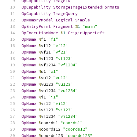
OpCapability
Image1D
OpCapability
StorageImageExtendedFormats
OpCapability
ImageQuery
OpMemoryModel
Logical
Simple
OpEntryPoint
Fragment
%
1
"main"
OpExecutionMode
%
1
OriginUpperLeft
OpName
%
f1 
"f1"
OpName
%
vf12 
"vf12"
OpName
%
vf21 
"vf21"
OpName
%
vf123 
"vf123"
OpName
%
vf1234 
"vf1234"
OpName
%
u1 
"u1"
OpName
%
vu12 
"vu12"
OpName
%
vu123 
"vu123"
OpName
%
vu1234 
"vu1234"
OpName
%
i1 
"i1"
OpName
%
vi12 
"vi12"
OpName
%
vi123 
"vi123"
OpName
%
vi1234 
"vi1234"
OpName
%
coords1 
"coords1"
OpName
%
coords12 
"coords12"
OpName
%
coords123 
"coords123"