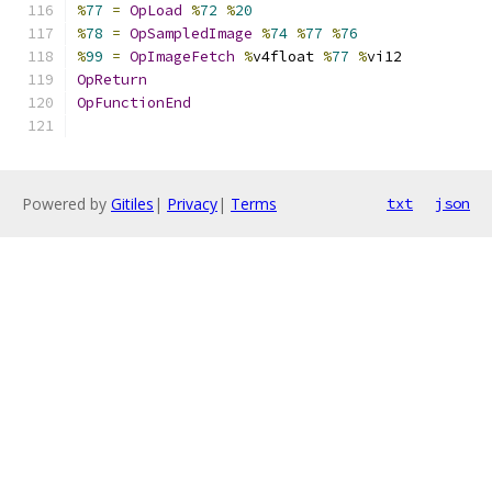
%
77
=
OpLoad
%
72
%
20
%
78
=
OpSampledImage
%
74
%
77
%
76
%
99
=
OpImageFetch
%
v4float 
%
77
%
vi12
OpReturn
OpFunctionEnd
Powered by
Gitiles
|
Privacy
|
Terms
txt
json