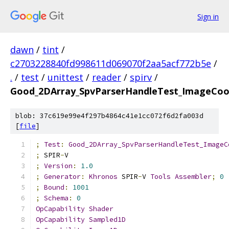
Sign in
dawn
/
tint
/
c2703228840fd998611d069070f2aa5acf772b5e
/
.
/
test
/
unittest
/
reader
/
spirv
/
Good_2DArray_SpvParserHandleTest_ImageCoo
blob: 37c619e99e4f297b4864c41e1cc072f6d2fa003d
[
file
]
;
Test
:
Good_2DArray_SpvParserHandleTest_ImageC
;
 SPIR
-
V
;
Version
:
1.0
;
Generator
:
Khronos
 SPIR
-
V 
Tools
Assembler
;
0
;
Bound
:
1001
;
Schema
:
0
OpCapability
Shader
OpCapability
Sampled1D