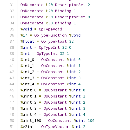
OpDecorate
%
20
DescriptorSet
2
OpDecorate
%
20
Binding
1
OpDecorate
%
30
DescriptorSet
0
OpDecorate
%
30
Binding
1
%
void
=
OpTypeVoid
%
17
=
OpTypeFunction
%
void
%
float
=
OpTypeFloat
32
%
uint
=
OpTypeInt
32
0
%
int
=
OpTypeInt
32
1
%
int_0 
=
OpConstant
%
int
0
%
int_1 
=
OpConstant
%
int
1
%
int_2 
=
OpConstant
%
int
2
%
int_3 
=
OpConstant
%
int
3
%
int_4 
=
OpConstant
%
int
4
%
uint_0 
=
OpConstant
%
uint
0
%
uint_1 
=
OpConstant
%
uint
1
%
uint_2 
=
OpConstant
%
uint
2
%
uint_3 
=
OpConstant
%
uint
3
%
uint_4 
=
OpConstant
%
uint
4
%
uint_100 
=
OpConstant
%
uint
100
%
v2int 
=
OpTypeVector
%
int
2