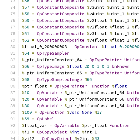
%
56
=
OpConstantComposite
%
v2uint 
%
uint_1 
%
uint
%
57
=
OpConstantComposite
%
v3uint 
%
uint_1 
%
uint
%
58
=
OpConstantComposite
%
v4uint 
%
uint_1 
%
uint
%
59
=
OpConstantComposite
%
v2float 
%
float_1 
%
fl
%
60
=
OpConstantComposite
%
v2float 
%
float_2 
%
fl
%
61
=
OpConstantComposite
%
v3float 
%
float_1 
%
fl
%
62
=
OpConstantComposite
%
v4float 
%
float_1 
%
fl
%
float_0_200000003 
=
OpConstant
%
float
0.200000
%
64
=
OpTypeSampler
%
_ptr_UniformConstant_64 
=
OpTypePointer
Unifor
%
66
=
OpTypeImage
%
float
2D
0
1
0
1
Unknown
%
_ptr_UniformConstant_66 
=
OpTypePointer
Unifor
%
68
=
OpTypeSampledImage
%
66
%
ptr_float 
=
OpTypePointer
Function
%
float
%
10
=
OpVariable
%
_ptr_UniformConstant_64 
Unifo
%
20
=
OpVariable
%
_ptr_UniformConstant_66 
Unifo
%
30
=
OpVariable
%
_ptr_UniformConstant_64 
Unifo
%
100
=
OpFunction
%
void
None
%
17
%
69
=
OpLabel
%
float_var 
=
OpVariable
%
ptr_float 
Function
%
i1 
=
OpCopyObject
%
int
%
int_1
%
vi12 
=
OpCopyObject
%
v2int 
%
53