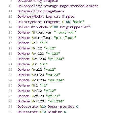
OpCapability
Image1D
OpCapability
StorageImageExtendedFormats
OpCapability
ImageQuery
OpMemoryModel
Logical
Simple
OpEntryPoint
Fragment
%
100
"main"
OpExecutionMode
%
100
OriginUpperLeft
OpName
%
float_var 
"float_var"
OpName
%
ptr_float 
"ptr_float"
OpName
%
i1 
"i1"
OpName
%
vi12 
"vi12"
OpName
%
vi123 
"vi123"
OpName
%
vi1234 
"vi1234"
OpName
%
u1 
"u1"
OpName
%
vu12 
"vu12"
OpName
%
vu123 
"vu123"
OpName
%
vu1234 
"vu1234"
OpName
%
f1 
"f1"
OpName
%
vf12 
"vf12"
OpName
%
vf123 
"vf123"
OpName
%
vf1234 
"vf1234"
OpDecorate
%
10
DescriptorSet
0
OpDecorate
%
10
Binding
0