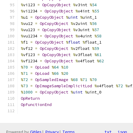
%
vi123 
=
OpCopyObject
%
v3int 
%
54
%
vi1234 
=
OpCopyObject
%
v4int 
%
55
%
u1 
=
OpCopyObject
%
uint
%
uint_1
%
vu12 
=
OpCopyObject
%
v2uint 
%
56
%
vu123 
=
OpCopyObject
%
v3uint 
%
57
%
vu1234 
=
OpCopyObject
%
v4uint 
%
58
%
f1 
=
OpCopyObject
%
float
%
float_1
%
vf12 
=
OpCopyObject
%
v2float 
%
59
%
vf123 
=
OpCopyObject
%
v3float 
%
61
%
vf1234 
=
OpCopyObject
%
v4float 
%
62
%
70
=
OpLoad
%
64
%
10
%
71
=
OpLoad
%
66
%
20
%
72
=
OpSampledImage
%
68
%
71
%
70
%
73
=
OpImageSampleImplicitLod
%
v4float 
%
72
%
vf
%
1000
=
OpCopyObject
%
uint
%
uint_0
OpReturn
OpFunctionEnd
Powered by
Gitiles
|
Privacy
|
Terms
txt
json