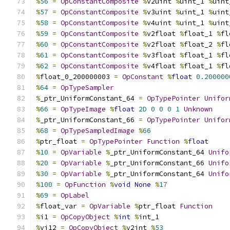
%
56
=
OpConstantComposite
%
v2uint 
%
uint_1 
%
uint
%
57
=
OpConstantComposite
%
v3uint 
%
uint_1 
%
uint
%
58
=
OpConstantComposite
%
v4uint 
%
uint_1 
%
uint
%
59
=
OpConstantComposite
%
v2float 
%
float_1 
%
fl
%
60
=
OpConstantComposite
%
v2float 
%
float_2 
%
fl
%
61
=
OpConstantComposite
%
v3float 
%
float_1 
%
fl
%
62
=
OpConstantComposite
%
v4float 
%
float_1 
%
fl
%
float_0_200000003 
=
OpConstant
%
float
0.200000
%
64
=
OpTypeSampler
%
_ptr_UniformConstant_64 
=
OpTypePointer
Unifor
%
66
=
OpTypeImage
%
float
2D
0
0
0
1
Unknown
%
_ptr_UniformConstant_66 
=
OpTypePointer
Unifor
%
68
=
OpTypeSampledImage
%
66
%
ptr_float 
=
OpTypePointer
Function
%
float
%
10
=
OpVariable
%
_ptr_UniformConstant_64 
Unifo
%
20
=
OpVariable
%
_ptr_UniformConstant_66 
Unifo
%
30
=
OpVariable
%
_ptr_UniformConstant_64 
Unifo
%
100
=
OpFunction
%
void
None
%
17
%
69
=
OpLabel
%
float_var 
=
OpVariable
%
ptr_float 
Function
%
i1 
=
OpCopyObject
%
int
%
int_1
%
vi12 
=
OpCopyObject
%
v2int 
%
53