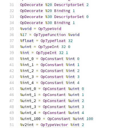
OpDecorate
%
20
DescriptorSet
2
OpDecorate
%
20
Binding
1
OpDecorate
%
30
DescriptorSet
0
OpDecorate
%
30
Binding
1
%
void
=
OpTypeVoid
%
17
=
OpTypeFunction
%
void
%
float
=
OpTypeFloat
32
%
uint
=
OpTypeInt
32
0
%
int
=
OpTypeInt
32
1
%
int_0 
=
OpConstant
%
int
0
%
int_1 
=
OpConstant
%
int
1
%
int_2 
=
OpConstant
%
int
2
%
int_3 
=
OpConstant
%
int
3
%
int_4 
=
OpConstant
%
int
4
%
uint_0 
=
OpConstant
%
uint
0
%
uint_1 
=
OpConstant
%
uint
1
%
uint_2 
=
OpConstant
%
uint
2
%
uint_3 
=
OpConstant
%
uint
3
%
uint_4 
=
OpConstant
%
uint
4
%
uint_100 
=
OpConstant
%
uint
100
%
v2int 
=
OpTypeVector
%
int
2