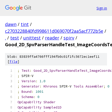
Sign in
dawn
/
tint
/
c2703228840fd998611d069070f2aa5acf772b5e
/
.
/
test
/
unittest
/
reader
/
spirv
/
Good_2D_SpvParserHandleTest_ImageCoordsTe
blob: 83839ffa4766fff194fb0c01f1fc5672ec1eef11
[
file
]
;
Test
:
Good_2D_SpvParserHandleTest_ImageCoords
;
 SPIR
-
V
;
Version
:
1.0
;
Generator
:
Khronos
 SPIR
-
V 
Tools
Assembler
;
0
;
Bound
:
1001
;
Schema
:
0
OpCapability
Shader
OpCapability
Sampled1D