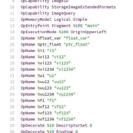
OpCapability
Image1D
OpCapability
StorageImageExtendedFormats
OpCapability
ImageQuery
OpMemoryModel
Logical
Simple
OpEntryPoint
Fragment
%
100
"main"
OpExecutionMode
%
100
OriginUpperLeft
OpName
%
float_var 
"float_var"
OpName
%
ptr_float 
"ptr_float"
OpName
%
i1 
"i1"
OpName
%
vi12 
"vi12"
OpName
%
vi123 
"vi123"
OpName
%
vi1234 
"vi1234"
OpName
%
u1 
"u1"
OpName
%
vu12 
"vu12"
OpName
%
vu123 
"vu123"
OpName
%
vu1234 
"vu1234"
OpName
%
f1 
"f1"
OpName
%
vf12 
"vf12"
OpName
%
vf123 
"vf123"
OpName
%
vf1234 
"vf1234"
OpDecorate
%
10
DescriptorSet
0
OpDecorate
%
10
Binding
0