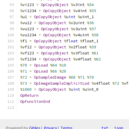
%
vi123 
=
OpCopyObject
%
v3int 
%
54
%
vi1234 
=
OpCopyObject
%
v4int 
%
55
%
u1 
=
OpCopyObject
%
uint
%
uint_1
%
vu12 
=
OpCopyObject
%
v2uint 
%
56
%
vu123 
=
OpCopyObject
%
v3uint 
%
57
%
vu1234 
=
OpCopyObject
%
v4uint 
%
58
%
f1 
=
OpCopyObject
%
float
%
float_1
%
vf12 
=
OpCopyObject
%
v2float 
%
59
%
vf123 
=
OpCopyObject
%
v3float 
%
61
%
vf1234 
=
OpCopyObject
%
v4float 
%
62
%
70
=
OpLoad
%
64
%
10
%
71
=
OpLoad
%
66
%
20
%
72
=
OpSampledImage
%
68
%
71
%
70
%
73
=
OpImageSampleImplicitLod
%
v4float 
%
72
%
vf
%
1000
=
OpCopyObject
%
uint
%
uint_0
OpReturn
OpFunctionEnd
Powered by
Gitiles
|
Privacy
|
Terms
txt
json