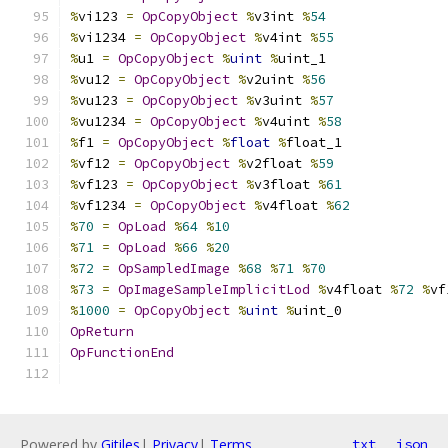
%
vi123 
=
OpCopyObject
%
v3int 
%
54
%
vi1234 
=
OpCopyObject
%
v4int 
%
55
%
u1 
=
OpCopyObject
%
uint
%
uint_1
%
vu12 
=
OpCopyObject
%
v2uint 
%
56
%
vu123 
=
OpCopyObject
%
v3uint 
%
57
%
vu1234 
=
OpCopyObject
%
v4uint 
%
58
%
f1 
=
OpCopyObject
%
float
%
float_1
%
vf12 
=
OpCopyObject
%
v2float 
%
59
%
vf123 
=
OpCopyObject
%
v3float 
%
61
%
vf1234 
=
OpCopyObject
%
v4float 
%
62
%
70
=
OpLoad
%
64
%
10
%
71
=
OpLoad
%
66
%
20
%
72
=
OpSampledImage
%
68
%
71
%
70
%
73
=
OpImageSampleImplicitLod
%
v4float 
%
72
%
vf
%
1000
=
OpCopyObject
%
uint
%
uint_0
OpReturn
OpFunctionEnd
Powered by
Gitiles
|
Privacy
|
Terms
txt
json