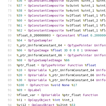
%
56
=
OpConstantComposite
%
v2uint 
%
uint_1 
%
uint
%
57
=
OpConstantComposite
%
v3uint 
%
uint_1 
%
uint
%
58
=
OpConstantComposite
%
v4uint 
%
uint_1 
%
uint
%
59
=
OpConstantComposite
%
v2float 
%
float_1 
%
fl
%
60
=
OpConstantComposite
%
v2float 
%
float_2 
%
fl
%
61
=
OpConstantComposite
%
v3float 
%
float_1 
%
fl
%
62
=
OpConstantComposite
%
v4float 
%
float_1 
%
fl
%
float_0_200000003 
=
OpConstant
%
float
0.200000
%
64
=
OpTypeSampler
%
_ptr_UniformConstant_64 
=
OpTypePointer
Unifor
%
66
=
OpTypeImage
%
float
3D
0
0
0
1
Unknown
%
_ptr_UniformConstant_66 
=
OpTypePointer
Unifor
%
68
=
OpTypeSampledImage
%
66
%
ptr_float 
=
OpTypePointer
Function
%
float
%
10
=
OpVariable
%
_ptr_UniformConstant_64 
Unifo
%
20
=
OpVariable
%
_ptr_UniformConstant_66 
Unifo
%
30
=
OpVariable
%
_ptr_UniformConstant_64 
Unifo
%
100
=
OpFunction
%
void
None
%
17
%
69
=
OpLabel
%
float_var 
=
OpVariable
%
ptr_float 
Function
%
i1 
=
OpCopyObject
%
int
%
int_1
%
vi12 
=
OpCopyObject
%
v2int 
%
53