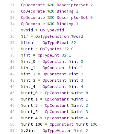
OpDecorate
%
20
DescriptorSet
2
OpDecorate
%
20
Binding
1
OpDecorate
%
30
DescriptorSet
0
OpDecorate
%
30
Binding
1
%
void
=
OpTypeVoid
%
17
=
OpTypeFunction
%
void
%
float
=
OpTypeFloat
32
%
uint
=
OpTypeInt
32
0
%
int
=
OpTypeInt
32
1
%
int_0 
=
OpConstant
%
int
0
%
int_1 
=
OpConstant
%
int
1
%
int_2 
=
OpConstant
%
int
2
%
int_3 
=
OpConstant
%
int
3
%
int_4 
=
OpConstant
%
int
4
%
uint_0 
=
OpConstant
%
uint
0
%
uint_1 
=
OpConstant
%
uint
1
%
uint_2 
=
OpConstant
%
uint
2
%
uint_3 
=
OpConstant
%
uint
3
%
uint_4 
=
OpConstant
%
uint
4
%
uint_100 
=
OpConstant
%
uint
100
%
v2int 
=
OpTypeVector
%
int
2