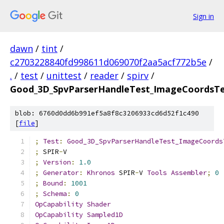
Sign in
dawn
/
tint
/
c2703228840fd998611d069070f2aa5acf772b5e
/
.
/
test
/
unittest
/
reader
/
spirv
/
Good_3D_SpvParserHandleTest_ImageCoordsTe
blob: 6760d0dd6b991ef5a8f8c3206933cd6d52f1c490
[
file
]
;
Test
:
Good_3D_SpvParserHandleTest_ImageCoords
;
 SPIR
-
V
;
Version
:
1.0
;
Generator
:
Khronos
 SPIR
-
V 
Tools
Assembler
;
0
;
Bound
:
1001
;
Schema
:
0
OpCapability
Shader
OpCapability
Sampled1D