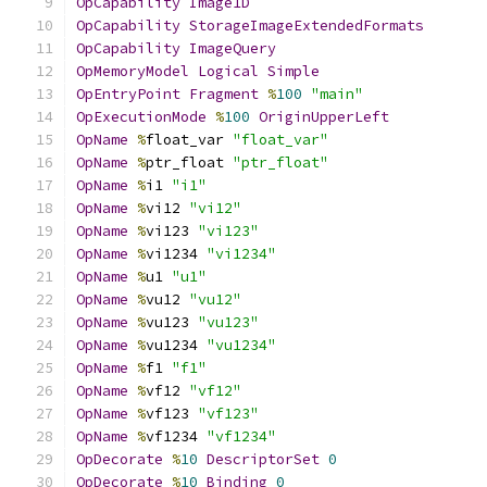
OpCapability
Image1D
OpCapability
StorageImageExtendedFormats
OpCapability
ImageQuery
OpMemoryModel
Logical
Simple
OpEntryPoint
Fragment
%
100
"main"
OpExecutionMode
%
100
OriginUpperLeft
OpName
%
float_var 
"float_var"
OpName
%
ptr_float 
"ptr_float"
OpName
%
i1 
"i1"
OpName
%
vi12 
"vi12"
OpName
%
vi123 
"vi123"
OpName
%
vi1234 
"vi1234"
OpName
%
u1 
"u1"
OpName
%
vu12 
"vu12"
OpName
%
vu123 
"vu123"
OpName
%
vu1234 
"vu1234"
OpName
%
f1 
"f1"
OpName
%
vf12 
"vf12"
OpName
%
vf123 
"vf123"
OpName
%
vf1234 
"vf1234"
OpDecorate
%
10
DescriptorSet
0
OpDecorate
%
10
Binding
0