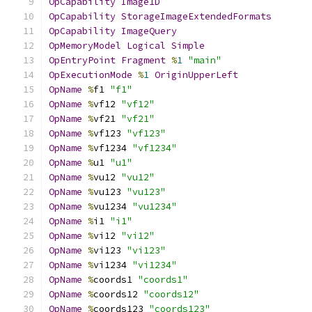
OpCapability
Image1D
OpCapability
StorageImageExtendedFormats
OpCapability
ImageQuery
OpMemoryModel
Logical
Simple
OpEntryPoint
Fragment
%
1
"main"
OpExecutionMode
%
1
OriginUpperLeft
OpName
%
f1 
"f1"
OpName
%
vf12 
"vf12"
OpName
%
vf21 
"vf21"
OpName
%
vf123 
"vf123"
OpName
%
vf1234 
"vf1234"
OpName
%
u1 
"u1"
OpName
%
vu12 
"vu12"
OpName
%
vu123 
"vu123"
OpName
%
vu1234 
"vu1234"
OpName
%
i1 
"i1"
OpName
%
vi12 
"vi12"
OpName
%
vi123 
"vi123"
OpName
%
vi1234 
"vi1234"
OpName
%
coords1 
"coords1"
OpName
%
coords12 
"coords12"
OpName
%
coords123 
"coords123"