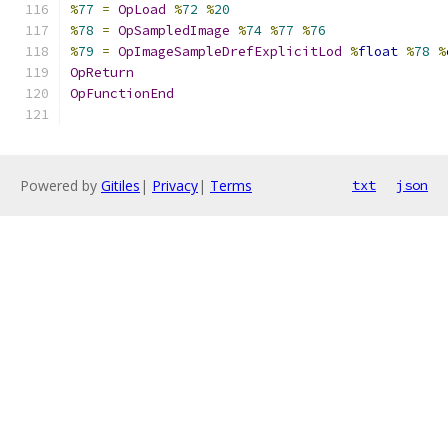
%
77
=
OpLoad
%
72
%
20
%
78
=
OpSampledImage
%
74
%
77
%
76
%
79
=
OpImageSampleDrefExplicitLod
%
float
%
78
%
OpReturn
OpFunctionEnd
Powered by
Gitiles
|
Privacy
|
Terms
txt
json