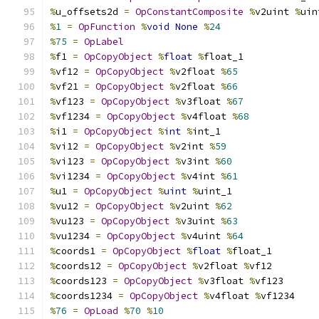
%
u_offsets2d 
=
OpConstantComposite
%
v2uint 
%
uin
%
1
=
OpFunction
%
void
None
%
24
%
75
=
OpLabel
%
f1 
=
OpCopyObject
%
float
%
float_1
%
vf12 
=
OpCopyObject
%
v2float 
%
65
%
vf21 
=
OpCopyObject
%
v2float 
%
66
%
vf123 
=
OpCopyObject
%
v3float 
%
67
%
vf1234 
=
OpCopyObject
%
v4float 
%
68
%
i1 
=
OpCopyObject
%
int
%
int_1
%
vi12 
=
OpCopyObject
%
v2int 
%
59
%
vi123 
=
OpCopyObject
%
v3int 
%
60
%
vi1234 
=
OpCopyObject
%
v4int 
%
61
%
u1 
=
OpCopyObject
%
uint
%
uint_1
%
vu12 
=
OpCopyObject
%
v2uint 
%
62
%
vu123 
=
OpCopyObject
%
v3uint 
%
63
%
vu1234 
=
OpCopyObject
%
v4uint 
%
64
%
coords1 
=
OpCopyObject
%
float
%
float_1
%
coords12 
=
OpCopyObject
%
v2float 
%
vf12
%
coords123 
=
OpCopyObject
%
v3float 
%
vf123
%
coords1234 
=
OpCopyObject
%
v4float 
%
vf1234
%
76
=
OpLoad
%
70
%
10