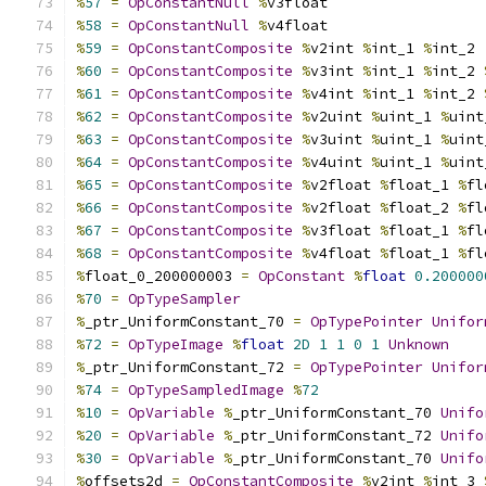
%
57
=
OpConstantNull
%
v3float
%
58
=
OpConstantNull
%
v4float
%
59
=
OpConstantComposite
%
v2int 
%
int_1 
%
int_2
%
60
=
OpConstantComposite
%
v3int 
%
int_1 
%
int_2 
%
61
=
OpConstantComposite
%
v4int 
%
int_1 
%
int_2 
%
62
=
OpConstantComposite
%
v2uint 
%
uint_1 
%
uint
%
63
=
OpConstantComposite
%
v3uint 
%
uint_1 
%
uint
%
64
=
OpConstantComposite
%
v4uint 
%
uint_1 
%
uint
%
65
=
OpConstantComposite
%
v2float 
%
float_1 
%
fl
%
66
=
OpConstantComposite
%
v2float 
%
float_2 
%
fl
%
67
=
OpConstantComposite
%
v3float 
%
float_1 
%
fl
%
68
=
OpConstantComposite
%
v4float 
%
float_1 
%
fl
%
float_0_200000003 
=
OpConstant
%
float
0.200000
%
70
=
OpTypeSampler
%
_ptr_UniformConstant_70 
=
OpTypePointer
Unifor
%
72
=
OpTypeImage
%
float
2D
1
1
0
1
Unknown
%
_ptr_UniformConstant_72 
=
OpTypePointer
Unifor
%
74
=
OpTypeSampledImage
%
72
%
10
=
OpVariable
%
_ptr_UniformConstant_70 
Unifo
%
20
=
OpVariable
%
_ptr_UniformConstant_72 
Unifo
%
30
=
OpVariable
%
_ptr_UniformConstant_70 
Unifo
%
offsets2d 
=
OpConstantComposite
%
v2int 
%
int_3 