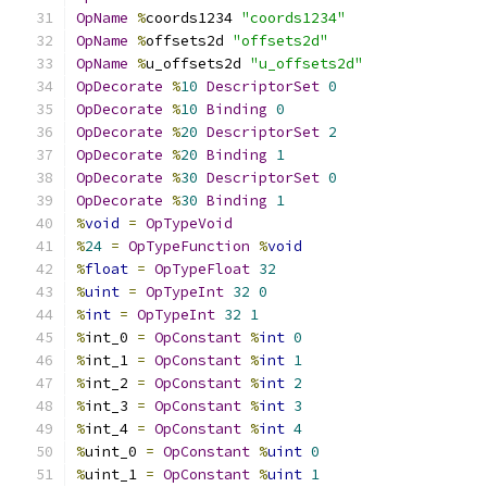
OpName
%
coords1234 
"coords1234"
OpName
%
offsets2d 
"offsets2d"
OpName
%
u_offsets2d 
"u_offsets2d"
OpDecorate
%
10
DescriptorSet
0
OpDecorate
%
10
Binding
0
OpDecorate
%
20
DescriptorSet
2
OpDecorate
%
20
Binding
1
OpDecorate
%
30
DescriptorSet
0
OpDecorate
%
30
Binding
1
%
void
=
OpTypeVoid
%
24
=
OpTypeFunction
%
void
%
float
=
OpTypeFloat
32
%
uint
=
OpTypeInt
32
0
%
int
=
OpTypeInt
32
1
%
int_0 
=
OpConstant
%
int
0
%
int_1 
=
OpConstant
%
int
1
%
int_2 
=
OpConstant
%
int
2
%
int_3 
=
OpConstant
%
int
3
%
int_4 
=
OpConstant
%
int
4
%
uint_0 
=
OpConstant
%
uint
0
%
uint_1 
=
OpConstant
%
uint
1