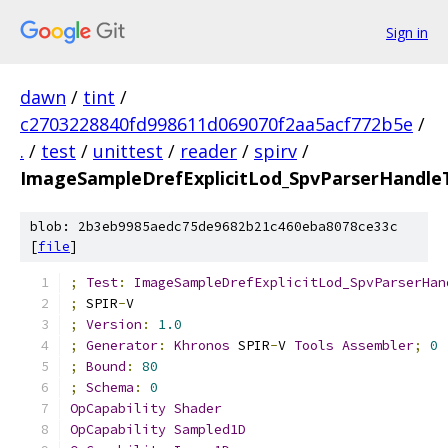
Sign in
dawn
/
tint
/
c2703228840fd998611d069070f2aa5acf772b5e
/
.
/
test
/
unittest
/
reader
/
spirv
/
ImageSampleDrefExplicitLod_SpvParserHandle
blob: 2b3eb9985aedc75de9682b21c460eba8078ce33c
[
file
]
;
Test
:
ImageSampleDrefExplicitLod_SpvParserHan
;
 SPIR
-
V
;
Version
:
1.0
;
Generator
:
Khronos
 SPIR
-
V 
Tools
Assembler
;
0
;
Bound
:
80
;
Schema
:
0
OpCapability
Shader
OpCapability
Sampled1D