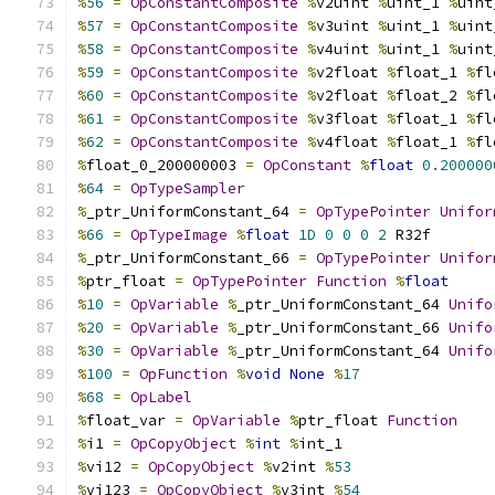
%
56
=
OpConstantComposite
%
v2uint 
%
uint_1 
%
uint
%
57
=
OpConstantComposite
%
v3uint 
%
uint_1 
%
uint
%
58
=
OpConstantComposite
%
v4uint 
%
uint_1 
%
uint
%
59
=
OpConstantComposite
%
v2float 
%
float_1 
%
fl
%
60
=
OpConstantComposite
%
v2float 
%
float_2 
%
fl
%
61
=
OpConstantComposite
%
v3float 
%
float_1 
%
fl
%
62
=
OpConstantComposite
%
v4float 
%
float_1 
%
fl
%
float_0_200000003 
=
OpConstant
%
float
0.200000
%
64
=
OpTypeSampler
%
_ptr_UniformConstant_64 
=
OpTypePointer
Unifor
%
66
=
OpTypeImage
%
float
1D
0
0
0
2
 R32f
%
_ptr_UniformConstant_66 
=
OpTypePointer
Unifor
%
ptr_float 
=
OpTypePointer
Function
%
float
%
10
=
OpVariable
%
_ptr_UniformConstant_64 
Unifo
%
20
=
OpVariable
%
_ptr_UniformConstant_66 
Unifo
%
30
=
OpVariable
%
_ptr_UniformConstant_64 
Unifo
%
100
=
OpFunction
%
void
None
%
17
%
68
=
OpLabel
%
float_var 
=
OpVariable
%
ptr_float 
Function
%
i1 
=
OpCopyObject
%
int
%
int_1
%
vi12 
=
OpCopyObject
%
v2int 
%
53
%
vi123 
=
OpCopyObject
%
v3int 
%
54