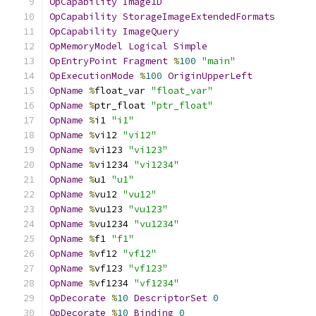
OpCapability
Image1D
OpCapability
StorageImageExtendedFormats
OpCapability
ImageQuery
OpMemoryModel
Logical
Simple
OpEntryPoint
Fragment
%
100
"main"
OpExecutionMode
%
100
OriginUpperLeft
OpName
%
float_var 
"float_var"
OpName
%
ptr_float 
"ptr_float"
OpName
%
i1 
"i1"
OpName
%
vi12 
"vi12"
OpName
%
vi123 
"vi123"
OpName
%
vi1234 
"vi1234"
OpName
%
u1 
"u1"
OpName
%
vu12 
"vu12"
OpName
%
vu123 
"vu123"
OpName
%
vu1234 
"vu1234"
OpName
%
f1 
"f1"
OpName
%
vf12 
"vf12"
OpName
%
vf123 
"vf123"
OpName
%
vf1234 
"vf1234"
OpDecorate
%
10
DescriptorSet
0
OpDecorate
%
10
Binding
0