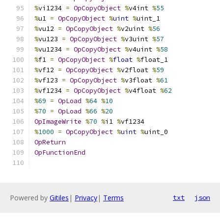
%
vi1234 
=
OpCopyObject
%
v4int 
%
55
%
u1 
=
OpCopyObject
%
uint
%
uint_1
%
vu12 
=
OpCopyObject
%
v2uint 
%
56
%
vu123 
=
OpCopyObject
%
v3uint 
%
57
%
vu1234 
=
OpCopyObject
%
v4uint 
%
58
%
f1 
=
OpCopyObject
%
float
%
float_1
%
vf12 
=
OpCopyObject
%
v2float 
%
59
%
vf123 
=
OpCopyObject
%
v3float 
%
61
%
vf1234 
=
OpCopyObject
%
v4float 
%
62
%
69
=
OpLoad
%
64
%
10
%
70
=
OpLoad
%
66
%
20
OpImageWrite
%
70
%
i1 
%
vf1234
%
1000
=
OpCopyObject
%
uint
%
uint_0
OpReturn
OpFunctionEnd
Powered by
Gitiles
|
Privacy
|
Terms
txt
json