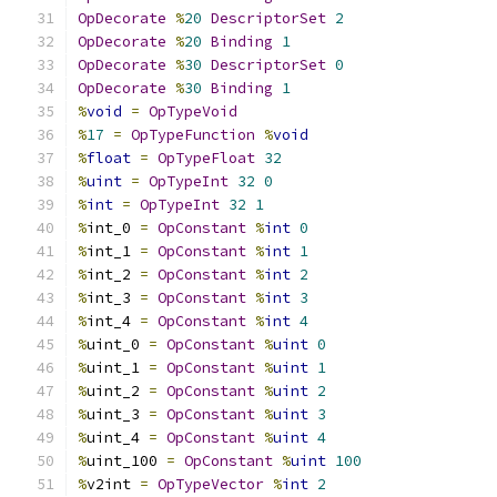
OpDecorate
%
20
DescriptorSet
2
OpDecorate
%
20
Binding
1
OpDecorate
%
30
DescriptorSet
0
OpDecorate
%
30
Binding
1
%
void
=
OpTypeVoid
%
17
=
OpTypeFunction
%
void
%
float
=
OpTypeFloat
32
%
uint
=
OpTypeInt
32
0
%
int
=
OpTypeInt
32
1
%
int_0 
=
OpConstant
%
int
0
%
int_1 
=
OpConstant
%
int
1
%
int_2 
=
OpConstant
%
int
2
%
int_3 
=
OpConstant
%
int
3
%
int_4 
=
OpConstant
%
int
4
%
uint_0 
=
OpConstant
%
uint
0
%
uint_1 
=
OpConstant
%
uint
1
%
uint_2 
=
OpConstant
%
uint
2
%
uint_3 
=
OpConstant
%
uint
3
%
uint_4 
=
OpConstant
%
uint
4
%
uint_100 
=
OpConstant
%
uint
100
%
v2int 
=
OpTypeVector
%
int
2