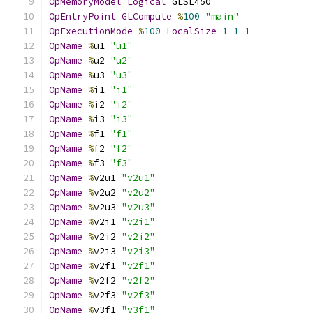
OpMemoryModel
Logical
 GLSL450
OpEntryPoint
GLCompute
%
100
"main"
OpExecutionMode
%
100
LocalSize
1
1
1
OpName
%
u1 
"u1"
OpName
%
u2 
"u2"
OpName
%
u3 
"u3"
OpName
%
i1 
"i1"
OpName
%
i2 
"i2"
OpName
%
i3 
"i3"
OpName
%
f1 
"f1"
OpName
%
f2 
"f2"
OpName
%
f3 
"f3"
OpName
%
v2u1 
"v2u1"
OpName
%
v2u2 
"v2u2"
OpName
%
v2u3 
"v2u3"
OpName
%
v2i1 
"v2i1"
OpName
%
v2i2 
"v2i2"
OpName
%
v2i3 
"v2i3"
OpName
%
v2f1 
"v2f1"
OpName
%
v2f2 
"v2f2"
OpName
%
v2f3 
"v2f3"
OpName
%
v3f1 
"v3f1"