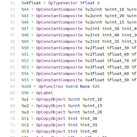
%
v4float 
=
OpTypeVector
%
float
4
%
44
=
OpConstantComposite
%
v2uint 
%
uint_10 
%
uin
%
45
=
OpConstantComposite
%
v2uint 
%
uint_20 
%
uin
%
46
=
OpConstantComposite
%
v2uint 
%
uint_15 
%
uin
%
47
=
OpConstantComposite
%
v2int 
%
int_30 
%
int_4
%
48
=
OpConstantComposite
%
v2int 
%
int_40 
%
int_3
%
49
=
OpConstantComposite
%
v2int 
%
int_35 
%
int_3
%
50
=
OpConstantComposite
%
v2float 
%
float_50 
%
f
%
51
=
OpConstantComposite
%
v2float 
%
float_60 
%
f
%
52
=
OpConstantComposite
%
v2float 
%
float_70 
%
f
%
53
=
OpConstantComposite
%
v3float 
%
float_50 
%
f
%
54
=
OpConstantComposite
%
v3float 
%
float_60 
%
f
%
55
=
OpConstantComposite
%
v4float 
%
float_50 
%
f
%
100
=
OpFunction
%
void
None
%
26
%
56
=
OpLabel
%
u1 
=
OpCopyObject
%
uint
%
uint_10
%
u2 
=
OpCopyObject
%
uint
%
uint_15
%
u3 
=
OpCopyObject
%
uint
%
uint_20
%
i1 
=
OpCopyObject
%
int
%
int_30
%
i2 
=
OpCopyObject
%
int
%
int_35
%
i3 
=
OpCopyObject
%
int
%
int_40