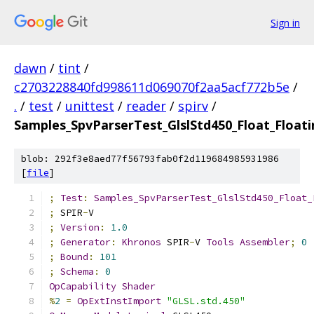
Sign in
dawn
/
tint
/
c2703228840fd998611d069070f2aa5acf772b5e
/
.
/
test
/
unittest
/
reader
/
spirv
/
Samples_SpvParserTest_GlslStd450_Float_Float
blob: 292f3e8aed77f56793fab0f2d119684985931986
[
file
]
;
Test
:
Samples_SpvParserTest_GlslStd450_Float_
;
 SPIR
-
V
;
Version
:
1.0
;
Generator
:
Khronos
 SPIR
-
V 
Tools
Assembler
;
0
;
Bound
:
101
;
Schema
:
0
OpCapability
Shader
%
2
=
OpExtInstImport
"GLSL.std.450"