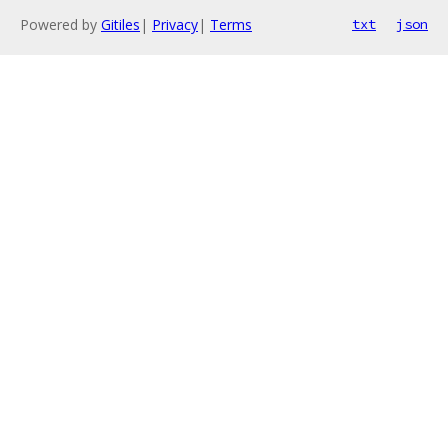
Powered by
Gitiles
|
Privacy
|
Terms
txt
json