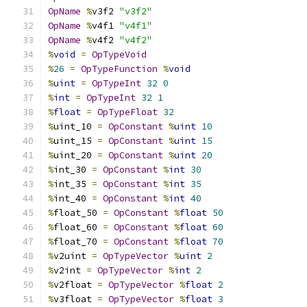
OpName
%
v3f2 
"v3f2"
OpName
%
v4f1 
"v4f1"
OpName
%
v4f2 
"v4f2"
%
void
=
OpTypeVoid
%
26
=
OpTypeFunction
%
void
%
uint
=
OpTypeInt
32
0
%
int
=
OpTypeInt
32
1
%
float
=
OpTypeFloat
32
%
uint_10 
=
OpConstant
%
uint
10
%
uint_15 
=
OpConstant
%
uint
15
%
uint_20 
=
OpConstant
%
uint
20
%
int_30 
=
OpConstant
%
int
30
%
int_35 
=
OpConstant
%
int
35
%
int_40 
=
OpConstant
%
int
40
%
float_50 
=
OpConstant
%
float
50
%
float_60 
=
OpConstant
%
float
60
%
float_70 
=
OpConstant
%
float
70
%
v2uint 
=
OpTypeVector
%
uint
2
%
v2int 
=
OpTypeVector
%
int
2
%
v2float 
=
OpTypeVector
%
float
2
%
v3float 
=
OpTypeVector
%
float
3