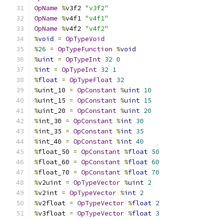
OpName
%
v3f2 
"v3f2"
OpName
%
v4f1 
"v4f1"
OpName
%
v4f2 
"v4f2"
%
void
=
OpTypeVoid
%
26
=
OpTypeFunction
%
void
%
uint
=
OpTypeInt
32
0
%
int
=
OpTypeInt
32
1
%
float
=
OpTypeFloat
32
%
uint_10 
=
OpConstant
%
uint
10
%
uint_15 
=
OpConstant
%
uint
15
%
uint_20 
=
OpConstant
%
uint
20
%
int_30 
=
OpConstant
%
int
30
%
int_35 
=
OpConstant
%
int
35
%
int_40 
=
OpConstant
%
int
40
%
float_50 
=
OpConstant
%
float
50
%
float_60 
=
OpConstant
%
float
60
%
float_70 
=
OpConstant
%
float
70
%
v2uint 
=
OpTypeVector
%
uint
2
%
v2int 
=
OpTypeVector
%
int
2
%
v2float 
=
OpTypeVector
%
float
2
%
v3float 
=
OpTypeVector
%
float
3