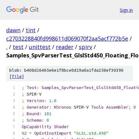
Sign in
dawn
/
tint
/
c2703228840fd998611d069070f2aa5acf772b5e
/
.
/
test
/
unittest
/
reader
/
spirv
/
Samples_SpvParserTest_GlslStd450_Floating_Flo
blob: b408d16465e6e1f8bce0d19a0a1fda258ef30396
[
file
]
;
Test
:
Samples_SpvParserTest_GlslStd450_Floati
;
 SPIR
-
V
;
Version
:
1.0
;
Generator
:
Khronos
 SPIR
-
V 
Tools
Assembler
;
0
;
Bound
:
101
;
Schema
:
0
OpCapability
Shader
%
2
=
OpExtInstImport
"GLSL.std.450"