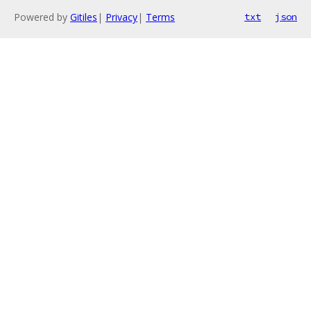
Powered by
Gitiles
|
Privacy
|
Terms
txt
json