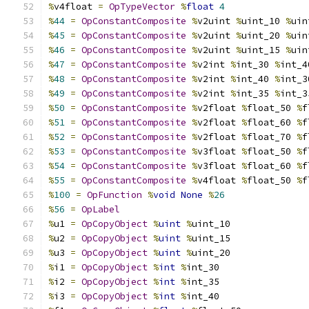
%
v4float 
=
OpTypeVector
%
float
4
%
44
=
OpConstantComposite
%
v2uint 
%
uint_10 
%
uin
%
45
=
OpConstantComposite
%
v2uint 
%
uint_20 
%
uin
%
46
=
OpConstantComposite
%
v2uint 
%
uint_15 
%
uin
%
47
=
OpConstantComposite
%
v2int 
%
int_30 
%
int_4
%
48
=
OpConstantComposite
%
v2int 
%
int_40 
%
int_3
%
49
=
OpConstantComposite
%
v2int 
%
int_35 
%
int_3
%
50
=
OpConstantComposite
%
v2float 
%
float_50 
%
f
%
51
=
OpConstantComposite
%
v2float 
%
float_60 
%
f
%
52
=
OpConstantComposite
%
v2float 
%
float_70 
%
f
%
53
=
OpConstantComposite
%
v3float 
%
float_50 
%
f
%
54
=
OpConstantComposite
%
v3float 
%
float_60 
%
f
%
55
=
OpConstantComposite
%
v4float 
%
float_50 
%
f
%
100
=
OpFunction
%
void
None
%
26
%
56
=
OpLabel
%
u1 
=
OpCopyObject
%
uint
%
uint_10
%
u2 
=
OpCopyObject
%
uint
%
uint_15
%
u3 
=
OpCopyObject
%
uint
%
uint_20
%
i1 
=
OpCopyObject
%
int
%
int_30
%
i2 
=
OpCopyObject
%
int
%
int_35
%
i3 
=
OpCopyObject
%
int
%
int_40