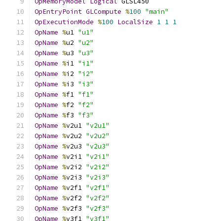
OpMemoryModel
Logical
 GLSL450
OpEntryPoint
GLCompute
%
100
"main"
OpExecutionMode
%
100
LocalSize
1
1
1
OpName
%
u1 
"u1"
OpName
%
u2 
"u2"
OpName
%
u3 
"u3"
OpName
%
i1 
"i1"
OpName
%
i2 
"i2"
OpName
%
i3 
"i3"
OpName
%
f1 
"f1"
OpName
%
f2 
"f2"
OpName
%
f3 
"f3"
OpName
%
v2u1 
"v2u1"
OpName
%
v2u2 
"v2u2"
OpName
%
v2u3 
"v2u3"
OpName
%
v2i1 
"v2i1"
OpName
%
v2i2 
"v2i2"
OpName
%
v2i3 
"v2i3"
OpName
%
v2f1 
"v2f1"
OpName
%
v2f2 
"v2f2"
OpName
%
v2f3 
"v2f3"
OpName
%
v3f1 
"v3f1"