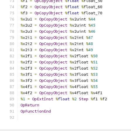
%
f1 
=
OpCopyObject
%
float
%
float_50
%
f2 
=
OpCopyObject
%
float
%
float_60
%
f3 
=
OpCopyObject
%
float
%
float_70
%
v2u1 
=
OpCopyObject
%
v2uint 
%
44
%
v2u2 
=
OpCopyObject
%
v2uint 
%
45
%
v2u3 
=
OpCopyObject
%
v2uint 
%
46
%
v2i1 
=
OpCopyObject
%
v2int 
%
47
%
v2i2 
=
OpCopyObject
%
v2int 
%
48
%
v2i3 
=
OpCopyObject
%
v2int 
%
49
%
v2f1 
=
OpCopyObject
%
v2float 
%
50
%
v2f2 
=
OpCopyObject
%
v2float 
%
51
%
v2f3 
=
OpCopyObject
%
v2float 
%
52
%
v3f1 
=
OpCopyObject
%
v3float 
%
53
%
v3f2 
=
OpCopyObject
%
v3float 
%
54
%
v4f1 
=
OpCopyObject
%
v4float 
%
55
%
v4f2 
=
OpCopyObject
%
v4float 
%
v4f1
%
1
=
OpExtInst
%
float
%
2
Step
%
f1 
%
f2
OpReturn
OpFunctionEnd