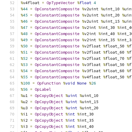
%
v4float 
=
OpTypeVector
%
float
4
%
44
=
OpConstantComposite
%
v2uint 
%
uint_10 
%
uin
%
45
=
OpConstantComposite
%
v2uint 
%
uint_20 
%
uin
%
46
=
OpConstantComposite
%
v2uint 
%
uint_15 
%
uin
%
47
=
OpConstantComposite
%
v2int 
%
int_30 
%
int_4
%
48
=
OpConstantComposite
%
v2int 
%
int_40 
%
int_3
%
49
=
OpConstantComposite
%
v2int 
%
int_35 
%
int_3
%
50
=
OpConstantComposite
%
v2float 
%
float_50 
%
f
%
51
=
OpConstantComposite
%
v2float 
%
float_60 
%
f
%
52
=
OpConstantComposite
%
v2float 
%
float_70 
%
f
%
53
=
OpConstantComposite
%
v3float 
%
float_50 
%
f
%
54
=
OpConstantComposite
%
v3float 
%
float_60 
%
f
%
55
=
OpConstantComposite
%
v4float 
%
float_50 
%
f
%
100
=
OpFunction
%
void
None
%
26
%
56
=
OpLabel
%
u1 
=
OpCopyObject
%
uint
%
uint_10
%
u2 
=
OpCopyObject
%
uint
%
uint_15
%
u3 
=
OpCopyObject
%
uint
%
uint_20
%
i1 
=
OpCopyObject
%
int
%
int_30
%
i2 
=
OpCopyObject
%
int
%
int_35
%
i3 
=
OpCopyObject
%
int
%
int_40