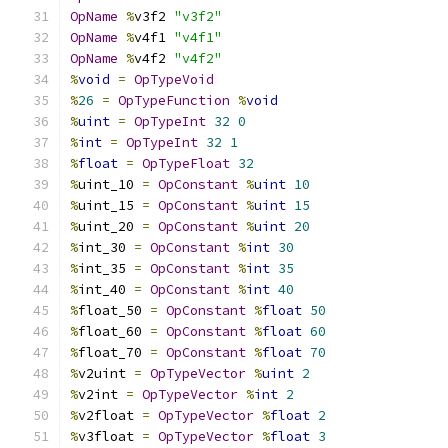
OpName
%
v3f2 
"v3f2"
OpName
%
v4f1 
"v4f1"
OpName
%
v4f2 
"v4f2"
%
void
=
OpTypeVoid
%
26
=
OpTypeFunction
%
void
%
uint
=
OpTypeInt
32
0
%
int
=
OpTypeInt
32
1
%
float
=
OpTypeFloat
32
%
uint_10 
=
OpConstant
%
uint
10
%
uint_15 
=
OpConstant
%
uint
15
%
uint_20 
=
OpConstant
%
uint
20
%
int_30 
=
OpConstant
%
int
30
%
int_35 
=
OpConstant
%
int
35
%
int_40 
=
OpConstant
%
int
40
%
float_50 
=
OpConstant
%
float
50
%
float_60 
=
OpConstant
%
float
60
%
float_70 
=
OpConstant
%
float
70
%
v2uint 
=
OpTypeVector
%
uint
2
%
v2int 
=
OpTypeVector
%
int
2
%
v2float 
=
OpTypeVector
%
float
2
%
v3float 
=
OpTypeVector
%
float
3