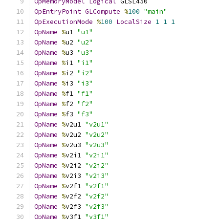
OpMemoryModel
Logical
 GLSL450
OpEntryPoint
GLCompute
%
100
"main"
OpExecutionMode
%
100
LocalSize
1
1
1
OpName
%
u1 
"u1"
OpName
%
u2 
"u2"
OpName
%
u3 
"u3"
OpName
%
i1 
"i1"
OpName
%
i2 
"i2"
OpName
%
i3 
"i3"
OpName
%
f1 
"f1"
OpName
%
f2 
"f2"
OpName
%
f3 
"f3"
OpName
%
v2u1 
"v2u1"
OpName
%
v2u2 
"v2u2"
OpName
%
v2u3 
"v2u3"
OpName
%
v2i1 
"v2i1"
OpName
%
v2i2 
"v2i2"
OpName
%
v2i3 
"v2i3"
OpName
%
v2f1 
"v2f1"
OpName
%
v2f2 
"v2f2"
OpName
%
v2f3 
"v2f3"
OpName
%
v3f1 
"v3f1"