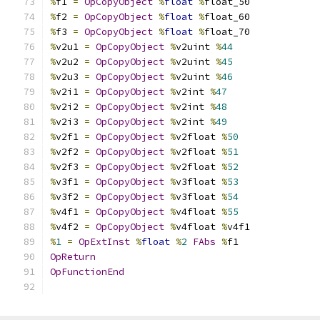
%
f1 
=
OpCopyObject
%
float
%
float_50
%
f2 
=
OpCopyObject
%
float
%
float_60
%
f3 
=
OpCopyObject
%
float
%
float_70
%
v2u1 
=
OpCopyObject
%
v2uint 
%
44
%
v2u2 
=
OpCopyObject
%
v2uint 
%
45
%
v2u3 
=
OpCopyObject
%
v2uint 
%
46
%
v2i1 
=
OpCopyObject
%
v2int 
%
47
%
v2i2 
=
OpCopyObject
%
v2int 
%
48
%
v2i3 
=
OpCopyObject
%
v2int 
%
49
%
v2f1 
=
OpCopyObject
%
v2float 
%
50
%
v2f2 
=
OpCopyObject
%
v2float 
%
51
%
v2f3 
=
OpCopyObject
%
v2float 
%
52
%
v3f1 
=
OpCopyObject
%
v3float 
%
53
%
v3f2 
=
OpCopyObject
%
v3float 
%
54
%
v4f1 
=
OpCopyObject
%
v4float 
%
55
%
v4f2 
=
OpCopyObject
%
v4float 
%
v4f1
%
1
=
OpExtInst
%
float
%
2
FAbs
%
f1
OpReturn
OpFunctionEnd