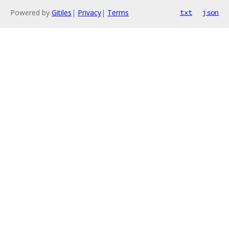
Powered by
Gitiles
|
Privacy
|
Terms
txt
json