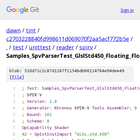
Sign in
dawn
/
tint
/
c2703228840fd998611d069070f2aa5acf772b5e
/
.
/
test
/
unittest
/
reader
/
spirv
/
Samples_SpvParserTest_GlslStd450_Floating_Flo
blob: 510d71c2c87d1267f2154bdb60214764e94dee49
[
file
]
;
Test
:
Samples_SpvParserTest_GlslStd450_Floati
;
 SPIR
-
V
;
Version
:
1.0
;
Generator
:
Khronos
 SPIR
-
V 
Tools
Assembler
;
0
;
Bound
:
101
;
Schema
:
0
OpCapability
Shader
%
2
=
OpExtInstImport
"GLSL.std.450"