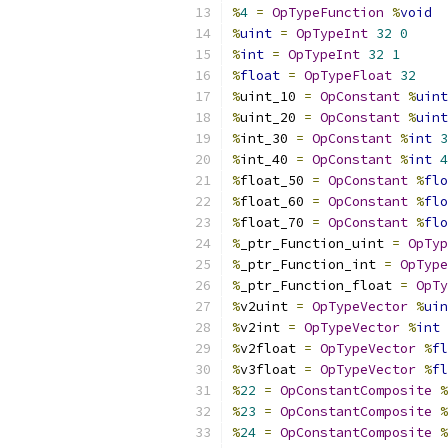
%
4
=
OpTypeFunction
%
void
%
uint
=
OpTypeInt
32
0
%
int
=
OpTypeInt
32
1
%
float
=
OpTypeFloat
32
%
uint_10 
=
OpConstant
%
uint
%
uint_20 
=
OpConstant
%
uint
%
int_30 
=
OpConstant
%
int
3
%
int_40 
=
OpConstant
%
int
4
%
float_50 
=
OpConstant
%
flo
%
float_60 
=
OpConstant
%
flo
%
float_70 
=
OpConstant
%
flo
%
_ptr_Function_uint 
=
OpTyp
%
_ptr_Function_int 
=
OpType
%
_ptr_Function_float 
=
OpTy
%
v2uint 
=
OpTypeVector
%
uin
%
v2int 
=
OpTypeVector
%
int
%
v2float 
=
OpTypeVector
%
fl
%
v3float 
=
OpTypeVector
%
fl
%
22
=
OpConstantComposite
%
%
23
=
OpConstantComposite
%
%
24
=
OpConstantComposite
%