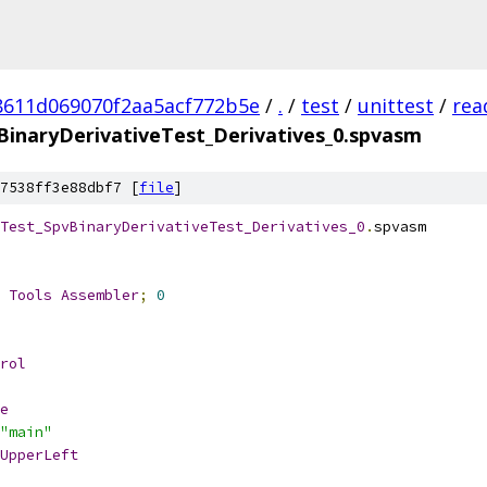
8611d069070f2aa5acf772b5e
/
.
/
test
/
unittest
/
rea
BinaryDerivativeTest_Derivatives_0.spvasm
7538ff3e88dbf7 [
file
]
Test_SpvBinaryDerivativeTest_Derivatives_0
.
spvasm
 
Tools
Assembler
;
0
rol
e
"main"
UpperLeft