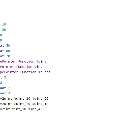
10
20
0
0
at
50
at
60
at
70
ePointer
Function
%
uint
Pointer
Function
%
int
pePointer
Function
%
float
t
2
2
oat
2
oat
3
v2uint 
%
uint_10 
%
uint_20
v2uint 
%
uint_20 
%
uint_10
v2int 
%
int_30 
%
int_40