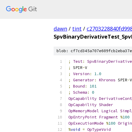
dawn
/
tint
/
c2703228840fd99
SpvBinaryDerivativeTest_Spv
blob: cf7cd345a707e609fcb2eba37e
;
Test
:
SpvBinaryDerivative
;
 SPIR
-
V
;
Version
:
1.0
;
Generator
:
Khronos
 SPIR
-
V
;
Bound
:
101
;
Schema
:
0
OpCapability
DerivativeCont
OpCapability
Shader
OpMemoryModel
Logical
Simpl
OpEntryPoint
Fragment
%
100
OpExecutionMode
%
100
Origin
%
void
=
OpTypeVoid