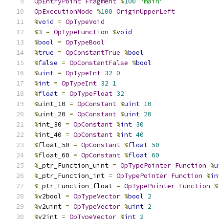
OpEntryPoint
Fragment
%
100
"main"
OpExecutionMode
%
100
OriginUpperLeft
%
void
=
OpTypeVoid
%
3
=
OpTypeFunction
%
void
%
bool
=
OpTypeBool
%
true
=
OpConstantTrue
%
bool
%
false
=
OpConstantFalse
%
bool
%
uint
=
OpTypeInt
32
0
%
int
=
OpTypeInt
32
1
%
float
=
OpTypeFloat
32
%
uint_10 
=
OpConstant
%
uint
10
%
uint_20 
=
OpConstant
%
uint
20
%
int_30 
=
OpConstant
%
int
30
%
int_40 
=
OpConstant
%
int
40
%
float_50 
=
OpConstant
%
float
50
%
float_60 
=
OpConstant
%
float
60
%
_ptr_Function_uint 
=
OpTypePointer
Function
%
u
%
_ptr_Function_int 
=
OpTypePointer
Function
%
in
%
_ptr_Function_float 
=
OpTypePointer
Function
%
%
v2bool 
=
OpTypeVector
%
bool
2
%
v2uint 
=
OpTypeVector
%
uint
2
%
v2int 
=
OpTypeVector
%
int
2