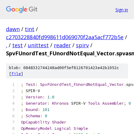
Sign in
dawn
/
tint
/
c2703228840fd998611d069070f2aa5acf772b5e
/
.
/
test
/
unittest
/
reader
/
spirv
/
SpvFUnordTest_FUnordNotEqual_Vector.spvas
blob: 0848332744248ad00f5ef8126701423e42b1052c
[
file
]
;
Test
:
SpvFUnordTest_FUnordNotEqual_Vector
.
spv
;
 SPIR
-
V
;
Version
:
1.0
;
Generator
:
Khronos
 SPIR
-
V 
Tools
Assembler
;
0
;
Bound
:
101
;
Schema
:
0
OpCapability
Shader
OpMemoryModel
Logical
Simple