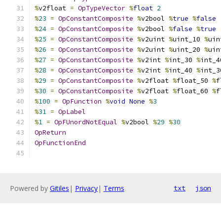
%
v2float 
=
OpTypeVector
%
float
2
%
23
=
OpConstantComposite
%
v2bool 
%
true
%
false
%
24
=
OpConstantComposite
%
v2bool 
%
false
%
true
%
25
=
OpConstantComposite
%
v2uint 
%
uint_10 
%
uin
%
26
=
OpConstantComposite
%
v2uint 
%
uint_20 
%
uin
%
27
=
OpConstantComposite
%
v2int 
%
int_30 
%
int_4
%
28
=
OpConstantComposite
%
v2int 
%
int_40 
%
int_3
%
29
=
OpConstantComposite
%
v2float 
%
float_50 
%
f
%
30
=
OpConstantComposite
%
v2float 
%
float_60 
%
f
%
100
=
OpFunction
%
void
None
%
3
%
31
=
OpLabel
%
1
=
OpFUnordNotEqual
%
v2bool 
%
29
%
30
OpReturn
OpFunctionEnd
Powered by
Gitiles
|
Privacy
|
Terms
txt
json