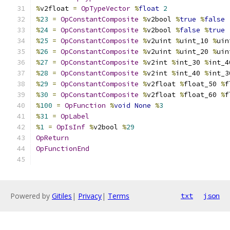
%
v2float 
=
OpTypeVector
%
float
2
%
23
=
OpConstantComposite
%
v2bool 
%
true
%
false
%
24
=
OpConstantComposite
%
v2bool 
%
false
%
true
%
25
=
OpConstantComposite
%
v2uint 
%
uint_10 
%
uin
%
26
=
OpConstantComposite
%
v2uint 
%
uint_20 
%
uin
%
27
=
OpConstantComposite
%
v2int 
%
int_30 
%
int_4
%
28
=
OpConstantComposite
%
v2int 
%
int_40 
%
int_3
%
29
=
OpConstantComposite
%
v2float 
%
float_50 
%
f
%
30
=
OpConstantComposite
%
v2float 
%
float_60 
%
f
%
100
=
OpFunction
%
void
None
%
3
%
31
=
OpLabel
%
1
=
OpIsInf
%
v2bool 
%
29
OpReturn
OpFunctionEnd
Powered by
Gitiles
|
Privacy
|
Terms
txt
json