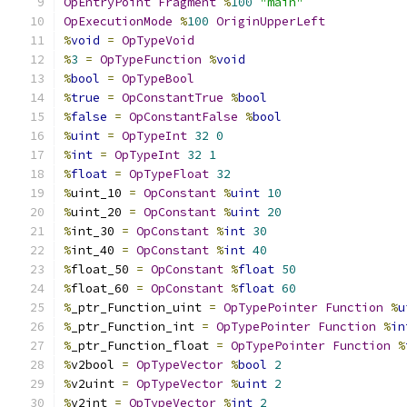
OpEntryPoint
Fragment
%
100
"main"
OpExecutionMode
%
100
OriginUpperLeft
%
void
=
OpTypeVoid
%
3
=
OpTypeFunction
%
void
%
bool
=
OpTypeBool
%
true
=
OpConstantTrue
%
bool
%
false
=
OpConstantFalse
%
bool
%
uint
=
OpTypeInt
32
0
%
int
=
OpTypeInt
32
1
%
float
=
OpTypeFloat
32
%
uint_10 
=
OpConstant
%
uint
10
%
uint_20 
=
OpConstant
%
uint
20
%
int_30 
=
OpConstant
%
int
30
%
int_40 
=
OpConstant
%
int
40
%
float_50 
=
OpConstant
%
float
50
%
float_60 
=
OpConstant
%
float
60
%
_ptr_Function_uint 
=
OpTypePointer
Function
%
u
%
_ptr_Function_int 
=
OpTypePointer
Function
%
in
%
_ptr_Function_float 
=
OpTypePointer
Function
%
%
v2bool 
=
OpTypeVector
%
bool
2
%
v2uint 
=
OpTypeVector
%
uint
2
%
v2int 
=
OpTypeVector
%
int
2