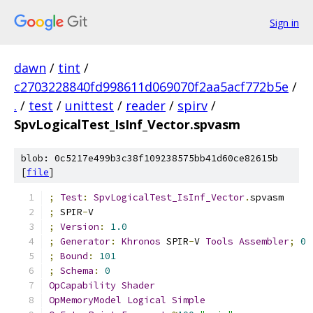
Sign in
dawn
/
tint
/
c2703228840fd998611d069070f2aa5acf772b5e
/
.
/
test
/
unittest
/
reader
/
spirv
/
SpvLogicalTest_IsInf_Vector.spvasm
blob: 0c5217e499b3c38f109238575bb41d60ce82615b
[
file
]
;
Test
:
SpvLogicalTest_IsInf_Vector
.
spvasm
;
 SPIR
-
V
;
Version
:
1.0
;
Generator
:
Khronos
 SPIR
-
V 
Tools
Assembler
;
0
;
Bound
:
101
;
Schema
:
0
OpCapability
Shader
OpMemoryModel
Logical
Simple