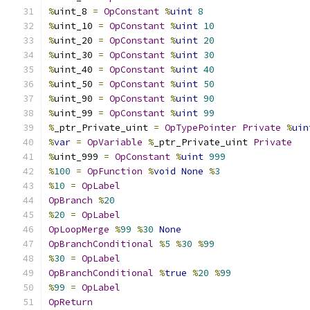
%
uint_8 
=
OpConstant
%
uint
8
%
uint_10 
=
OpConstant
%
uint
10
%
uint_20 
=
OpConstant
%
uint
20
%
uint_30 
=
OpConstant
%
uint
30
%
uint_40 
=
OpConstant
%
uint
40
%
uint_50 
=
OpConstant
%
uint
50
%
uint_90 
=
OpConstant
%
uint
90
%
uint_99 
=
OpConstant
%
uint
99
%
_ptr_Private_uint 
=
OpTypePointer
Private
%
uin
%
var
=
OpVariable
%
_ptr_Private_uint 
Private
%
uint_999 
=
OpConstant
%
uint
999
%
100
=
OpFunction
%
void
None
%
3
%
10
=
OpLabel
OpBranch
%
20
%
20
=
OpLabel
OpLoopMerge
%
99
%
30
None
OpBranchConditional
%
5
%
30
%
99
%
30
=
OpLabel
OpBranchConditional
%
true
%
20
%
99
%
99
=
OpLabel
OpReturn