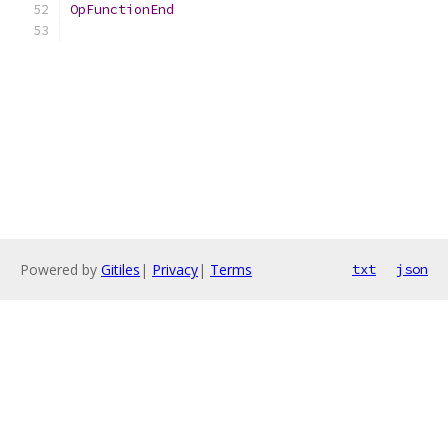
OpFunctionEnd
Powered by
Gitiles
|
Privacy
|
Terms
txt
json