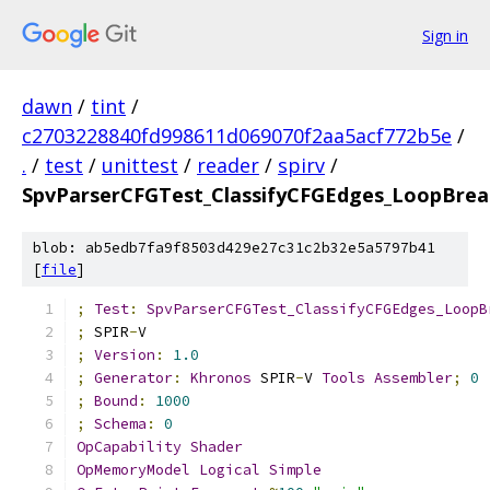
Sign in
dawn
/
tint
/
c2703228840fd998611d069070f2aa5acf772b5e
/
.
/
test
/
unittest
/
reader
/
spirv
/
SpvParserCFGTest_ClassifyCFGEdges_LoopBre
blob: ab5edb7fa9f8503d429e27c31c2b32e5a5797b41
[
file
]
;
Test
:
SpvParserCFGTest_ClassifyCFGEdges_LoopB
;
 SPIR
-
V
;
Version
:
1.0
;
Generator
:
Khronos
 SPIR
-
V 
Tools
Assembler
;
0
;
Bound
:
1000
;
Schema
:
0
OpCapability
Shader
OpMemoryModel
Logical
Simple