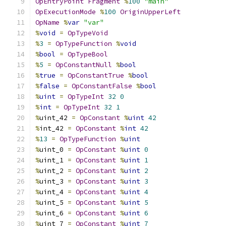
OpEntryPoint
Fragment
%
100
"main"
OpExecutionMode
%
100
OriginUpperLeft
OpName
%
var
"var"
%
void
=
OpTypeVoid
%
3
=
OpTypeFunction
%
void
%
bool
=
OpTypeBool
%
5
=
OpConstantNull
%
bool
%
true
=
OpConstantTrue
%
bool
%
false
=
OpConstantFalse
%
bool
%
uint
=
OpTypeInt
32
0
%
int
=
OpTypeInt
32
1
%
uint_42 
=
OpConstant
%
uint
42
%
int_42 
=
OpConstant
%
int
42
%
13
=
OpTypeFunction
%
uint
%
uint_0 
=
OpConstant
%
uint
0
%
uint_1 
=
OpConstant
%
uint
1
%
uint_2 
=
OpConstant
%
uint
2
%
uint_3 
=
OpConstant
%
uint
3
%
uint_4 
=
OpConstant
%
uint
4
%
uint_5 
=
OpConstant
%
uint
5
%
uint_6 
=
OpConstant
%
uint
6
%
uint_7 
=
OpConstant
%
uint
7