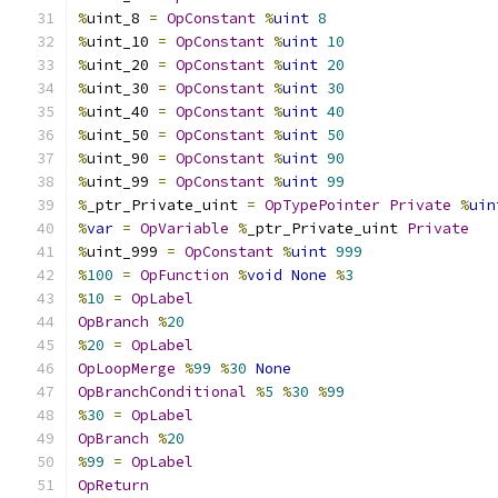
%
uint_8 
=
OpConstant
%
uint
8
%
uint_10 
=
OpConstant
%
uint
10
%
uint_20 
=
OpConstant
%
uint
20
%
uint_30 
=
OpConstant
%
uint
30
%
uint_40 
=
OpConstant
%
uint
40
%
uint_50 
=
OpConstant
%
uint
50
%
uint_90 
=
OpConstant
%
uint
90
%
uint_99 
=
OpConstant
%
uint
99
%
_ptr_Private_uint 
=
OpTypePointer
Private
%
uin
%
var
=
OpVariable
%
_ptr_Private_uint 
Private
%
uint_999 
=
OpConstant
%
uint
999
%
100
=
OpFunction
%
void
None
%
3
%
10
=
OpLabel
OpBranch
%
20
%
20
=
OpLabel
OpLoopMerge
%
99
%
30
None
OpBranchConditional
%
5
%
30
%
99
%
30
=
OpLabel
OpBranch
%
20
%
99
=
OpLabel
OpReturn