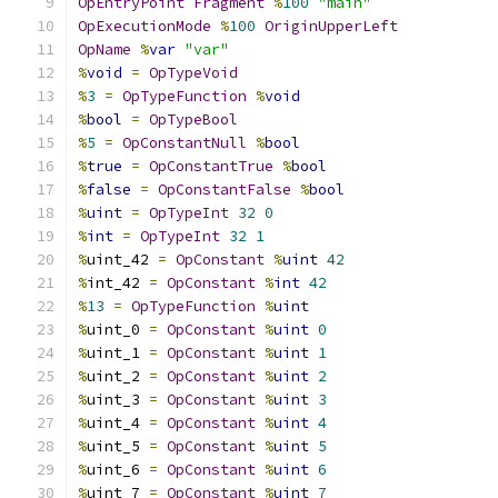
OpEntryPoint
Fragment
%
100
"main"
OpExecutionMode
%
100
OriginUpperLeft
OpName
%
var
"var"
%
void
=
OpTypeVoid
%
3
=
OpTypeFunction
%
void
%
bool
=
OpTypeBool
%
5
=
OpConstantNull
%
bool
%
true
=
OpConstantTrue
%
bool
%
false
=
OpConstantFalse
%
bool
%
uint
=
OpTypeInt
32
0
%
int
=
OpTypeInt
32
1
%
uint_42 
=
OpConstant
%
uint
42
%
int_42 
=
OpConstant
%
int
42
%
13
=
OpTypeFunction
%
uint
%
uint_0 
=
OpConstant
%
uint
0
%
uint_1 
=
OpConstant
%
uint
1
%
uint_2 
=
OpConstant
%
uint
2
%
uint_3 
=
OpConstant
%
uint
3
%
uint_4 
=
OpConstant
%
uint
4
%
uint_5 
=
OpConstant
%
uint
5
%
uint_6 
=
OpConstant
%
uint
6
%
uint_7 
=
OpConstant
%
uint
7