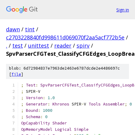
Sign in
dawn
/
tint
/
c2703228840fd998611d069070f2aa5acf772b5e
/
.
/
test
/
unittest
/
reader
/
spirv
/
SpvParserCFGTest_ClassifyCFGEdges_LoopBre
blob: 6d72984837e7963de2463e6787dcde2e4486697c
[
file
]
;
Test
:
SpvParserCFGTest_ClassifyCFGEdges_LoopB
;
 SPIR
-
V
;
Version
:
1.0
;
Generator
:
Khronos
 SPIR
-
V 
Tools
Assembler
;
0
;
Bound
:
1000
;
Schema
:
0
OpCapability
Shader
OpMemoryModel
Logical
Simple