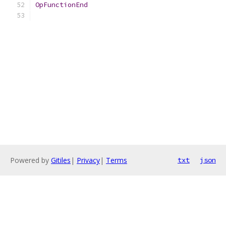
OpFunctionEnd
Powered by
Gitiles
|
Privacy
|
Terms
txt
json